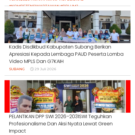
#KOMPETENSIWARTAWAN #RPLUMJ
#PENDIDIKANWARTAWAN #SWINASIONAL #SWIJABAR
1 Agustus 2026
Kadis Disdikbud Kabupaten Subang Berikan
Apresiasi Kepada Lembaga PAUD Peserta Lomba
Video MPLS Dan G7KAIH
SUBANG
29 Juli 2026
PELANTIKAN DPP SWI 2026–2031SWI Teguhkan
Profesionalisme Dan Aksi Nyata Lewat Green
Impact