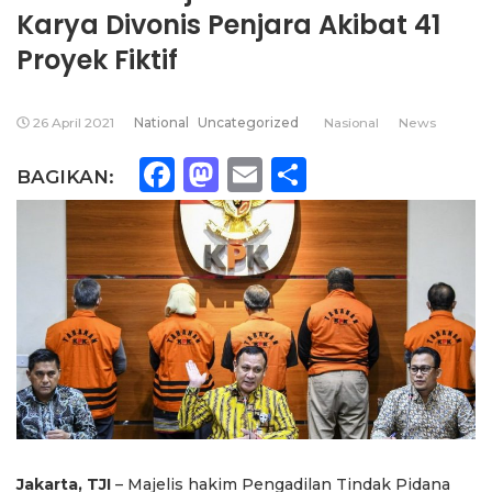
Karya Divonis Penjara Akibat 41
Proyek Fiktif
26 April 2021
National
Uncategorized
Nasional
News
Facebook
Mastodon
Email
Share
BAGIKAN:
Jakarta, TJI
– Majelis hakim Pengadilan Tindak Pidana