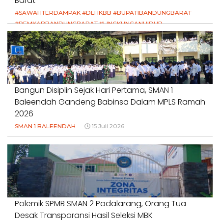
Barat
#SAWAHTERDAMPAK #DLHKBB #BUPATIBANDUNGBARAT
#PEMKABBANDUNGBARAT #LINGKUNGANHIDUP
#HAKPETANI #KEADILANUNTUKPETANI
#NORMALISASISALURAN #IRIGASIRUSAK
#DUGAANPENCEMARAN #AKUNTABILITASPEMERINTAH
18 Juli 2026
Bangun Disiplin Sejak Hari Pertama, SMAN 1
Baleendah Gandeng Babinsa Dalam MPLS Ramah
2026
SMAN 1 BALEENDAH
15 Juli 2026
Polemik SPMB SMAN 2 Padalarang, Orang Tua
Desak Transparansi Hasil Seleksi MBK