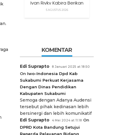
Ivan Rivky Kabira Berikan
ik
Peryataan Sikap Terkait
5 AGUSTUS 2026
“XTC Sexy Road”
an.
raga
KOMENTAR
Edi Suprapto
8 Januari 2025 at 18:50
On
Iwo-Indonesia Dpd Kab
Sukabumi Perkuat Kerjasama
Dengan Dinas Pendidikan
Kabupaten Sukabumi
Semoga dengan Adanya Audensi
tersebut pihak kedinasan lebih
bersinergi dan lebih komunikatif
n
Edi Suprapto
On
4 Mei 2024 at 11:18
DPRD Kota Bandung Setujui
Raperda Pelayanan Bidang