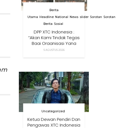
Berita
Utama
Headline
National
News
slider
Sorotan
Sorotan
Berita
Sosial
DPP XTC Indonesia :
“Akan Kami Tindak Tegas
Bagi Organisasi Yang
Menggunakan Nama,
5 AGUSTUS 2026
Logo, Warna, Bendera
Dan Slogan Kami Tanpa
Izin”
nam
Uncategorized
Ketua Dewan Pendiri Dan
Pengawas XTC Indonesia