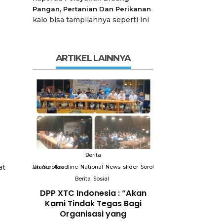
Pangan, Pertanian Dan Perikanan
kalo bisa tampilannya seperti ini
ARTIKEL LAINNYA
Berita
Berit
at
slider
Sorotan
Utama
Sorotan
Headline
National
News
slider
Sorotan
Utama
Sorotan
Headline
Nation
Berita
Sosial
Berita
So
DPP XTC
DPP XTC Indonesia : “Akan
Terkait “XTC 
 dengan
Kami Tindak Tegas Bagi
Ketua Dewan 
Peran
Organisasi yang
“Penggunaan N