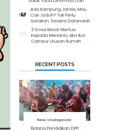
Salak Yang Dihormati Dan
Dianggap Tempat Suci Oleh
Ada Kampung Janda, Mau
Masyarakat Setempat
Cari Jodoh? Tak Perlu
Sungkan, Segera Datanglah
Ke Desa Ini
3 Dosa Besar Mertua
Kepada Menantu Jika Ikut
Campur Urusan Rumah
Tangga
RECENT POSTS
News
Uncategorized
Bidang Pendidikan DPP