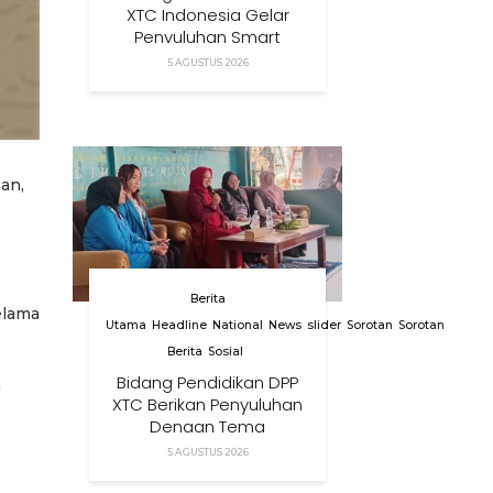
XTC Indonesia Gelar
Penyuluhan Smart
Parenting Di Desa
5 AGUSTUS 2026
Cihanjuang KBB
an,
Berita
elama
Utama
Headline
National
News
slider
Sorotan
Sorotan
Berita
Sosial
Bidang Pendidikan DPP
h
XTC Berikan Penyuluhan
Dengan Tema
Membangun Peran
5 AGUSTUS 2026
Orang Tua Dalam
Menjaga Kesehatan