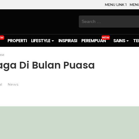
MENU LINK 1
MENU
Search
for:
PROPERTI
LIFESTYLE
INSPIRASI
PEREMPUAN
SAINS
TE
asa
aga Di Bulan Puasa
al
News
on
l
are