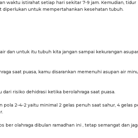
ct
Pemkab Bandung Barat
Orang Tua dalam M
 waktu istirahat setiap hari sekitar 7-9 jam. Kemudian, tidur
Kesehatan Anak di Era
t diperlukan untuk mempertahankan kesehatan tubuh.
 air dan untuk itu tubuh kita jangan sampai kekurangan asupan
ahraga saat puasa, kamu disarankan memenuhi asupan air mi
dari risiko dehidrasi ketika berolahraga saat puasa.
n pola 2-4-2 yaitu minimal 2 gelas penuh saat sahur, 4 gelas 
r.
ips ber olahraga dibulan ramadhan ini , tetap semangat dan jag