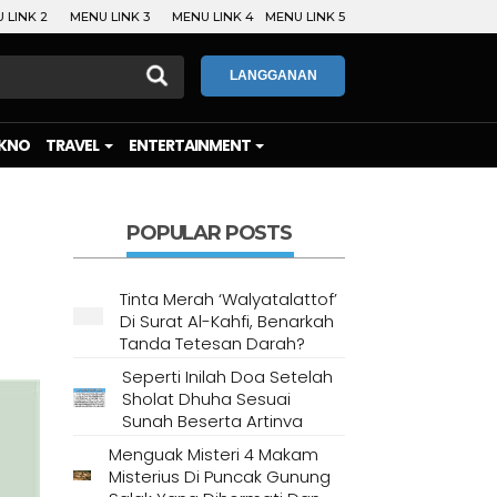
 LINK 2
MENU LINK 3
MENU LINK 4
MENU LINK 5
LANGGANAN
KNO
TRAVEL
ENTERTAINMENT
POPULAR POSTS
Tinta Merah ‘Walyatalattof’
Di Surat Al-Kahfi, Benarkah
Tanda Tetesan Darah?
Seperti Inilah Doa Setelah
Sholat Dhuha Sesuai
Sunah Beserta Artinya
Menguak Misteri 4 Makam
Misterius Di Puncak Gunung