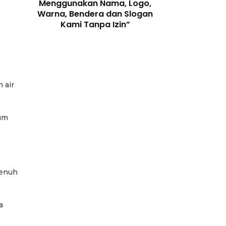
enjaga
Menggunakan Nama, Logo,
Telah Melangga
 Digital
Warna, Bendera dan Slogan
Perundang-
Kami Tanpa Izin”
 air
num
penuh
a