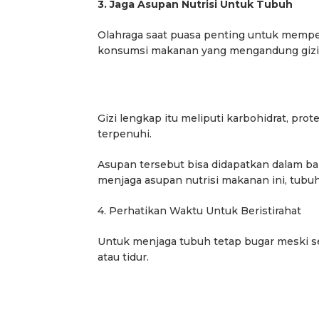
3. Jaga Asupan Nutrisi Untuk Tubuh
Olahraga saat puasa penting untuk mempe
konsumsi makanan yang mengandung gizi
Gizi lengkap itu meliputi karbohidrat, pro
terpenuhi.
Asupan tersebut bisa didapatkan dalam bah
menjaga asupan nutrisi makanan ini, tubu
4. Perhatikan Waktu Untuk Beristirahat
Berita
Berita
Untuk menjaga tubuh tetap bugar meski s
ama
Headline
National
News
slider
Sorotan
Utama
Sorotan
Headline
National
News
slider
atau tidur.
Berita
Sosial
Berita
Sosial
Terkait “XTC Sexy Road”,
PELANTIKAN DPP SWI 202
Ketua Dewan Pendiri :
2031SWI Teguhkan
Penggunaan Nama Tersebut
Profesionalisme dan Aks