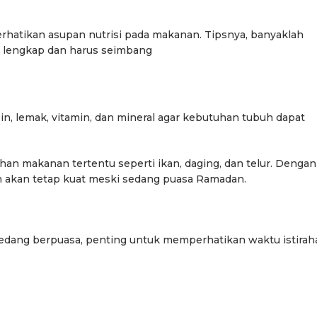
rhatikan asupan nutrisi pada makanan. Tipsnya, banyaklah
 lengkap dan harus seimbang
tein, lemak, vitamin, dan mineral agar kebutuhan tubuh dapat
an makanan tertentu seperti ikan, daging, dan telur. Dengan
h akan tetap kuat meski sedang puasa Ramadan.
Berita
Berita
edang berpuasa, penting untuk memperhatikan waktu istirah
Sorotan
Utama
Sorotan
Headline
National
News
Sorotan
Sorotan
Utama
Headline
National
News
Berita
Berita
Sosial
6–
Empat Tahun Janji Membeku,
Bidang Pendidikan 
Sawah Rusak: Ahli Waris
Berikan Penyuluhan
i
Tagih Tanggung Jawab
Tema Membangun 