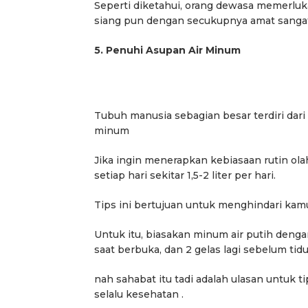
elah Melanggar Ketentuan
Nyata Lewat Green Impa
Seperti diketahui, orang dewasa memerlukan
Perundang-undangan”
siang pun dengan secukupnya amat sanga
5. Penuhi Asupan Air Minum
Tubuh manusia sebagian besar terdiri dari
minum
Jika ingin menerapkan kebiasaan rutin ol
setiap hari sekitar 1,5-2 liter per hari.
Tips ini bertujuan untuk menghindari kamu 
Untuk itu, biasakan minum air putih denga
saat berbuka, dan 2 gelas lagi sebelum tidu
nah sahabat itu tadi adalah ulasan untuk t
selalu kesehatan .