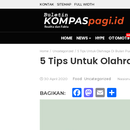
KONTAK
SITEMAP
FULL WIDTH
HOME
NEWS
HYPE
OTOMOTIF
Home
Uncategorized
5 Tips Untuk Olahraga Di Bulan Pu
5 Tips Untuk Olahr
30 April 2020
Food
Uncategorized
Nasion
Facebook
Mastod
Emai
Sh
BAGIKAN: