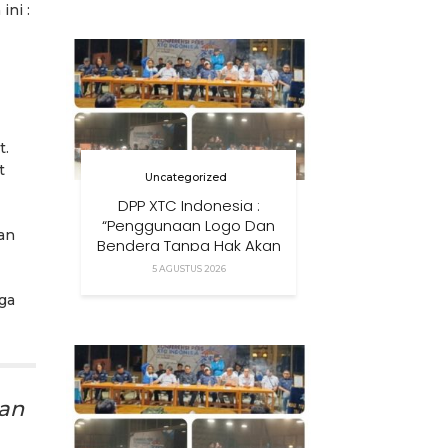
ini :
Anak Di Era Digital
t.
t
Uncategorized
DPP XTC Indonesia :
“Penggunaan Logo Dan
an
Bendera Tanpa Hak Akan
Ditindak”
5 AGUSTUS 2026
aga
gan