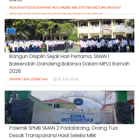
#SAWAHTERDAMPAK #DLHKBB #BUPATIBANDUNGBARAT
#PEMKABBANDUNGBARAT #LINGKUNGANHIDUP
#HAKPETANI #KEADILANUNTUKPETANI
#NORMALISASISALURAN #IRIGASIRUSAK
#DUGAANPENCEMARAN #AKUNTABILITASPEMERINTAH
18 Juli 2026
Bangun Disiplin Sejak Hari Pertama, SMAN 1
Baleendah Gandeng Babinsa Dalam MPLS Ramah
2026
SMAN 1 BALEENDAH
15 Juli 2026
Polemik SPMB SMAN 2 Padalarang, Orang Tua
Desak Transparansi Hasil Seleksi MBK