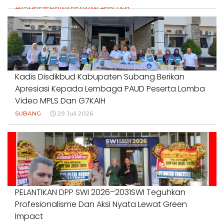
#KOMPETENSIWARTAWAN #RPLUMJ
#PENDIDIKANWARTAWAN #SWINASIONAL #SWIJABAR
1 Agustus 2026
Kadis Disdikbud Kabupaten Subang Berikan
Apresiasi Kepada Lembaga PAUD Peserta Lomba
Video MPLS Dan G7KAIH
SUBANG
29 Juli 2026
PELANTIKAN DPP SWI 2026–2031SWI Teguhkan
Profesionalisme Dan Aksi Nyata Lewat Green
Impact