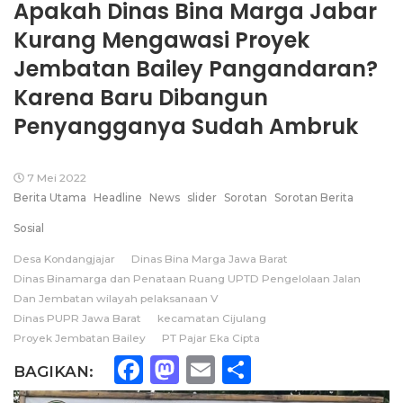
Apakah Dinas Bina Marga Jabar
Kurang Mengawasi Proyek
Jembatan Bailey Pangandaran?
Karena Baru Dibangun
Penyangganya Sudah Ambruk
7 Mei 2022
Berita Utama
Headline
News
slider
Sorotan
Sorotan Berita
Sosial
Desa Kondangjajar
Dinas Bina Marga Jawa Barat
Dinas Binamarga dan Penataan Ruang UPTD Pengelolaan Jalan
Dan Jembatan wilayah pelaksanaan V
Dinas PUPR Jawa Barat
kecamatan Cijulang
Proyek Jembatan Bailey
PT Pajar Eka Cipta
Facebook
Mastodon
Email
Share
BAGIKAN: