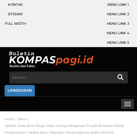
KONTAK
MENU LINK 1
SITEMAP
MENU LINK 2
FULL WIDTH
MENU LINK 3
MENU LINK 4
MENU LINK 5
Search
for:
LANGGANAN
Home
News
Apakah Dinas Bina Marga Jabar Kurang Mengawasi Proyek Jembatan Bailey
Pangandaran? Karena Baru Dibangun Penyangganya Sudah Ambruk