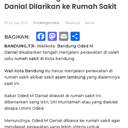
Danial Dilarikan ke Rumah Sakit
22 Juli 2021
Uncategorized
Nasional
News
Facebook
Mastodon
Email
Share
BAGIKAN:
BANDUNG,TJI-
Walikota
Bandung
Oded M
Danial
dikabarkan tengah menjalani perawatan di salah
satu
rumah sakit
di Kota bandung.
Wali Kota Bandung
itu harus menjalani perawatan di
rumah sakit akibat sakit
asam lambung
yang dialaminya
saat ini.
Kabar Oded M Danial dirawat di rumah sakit ini
dibenarkan sang istri, Siti Muntamah atau yang diakrab
disapa Ummi Oded.
Menurutnya, Oded M Danial dibawa ke rumah sakit agar
mendapat perawatan yang lebih intens untuk