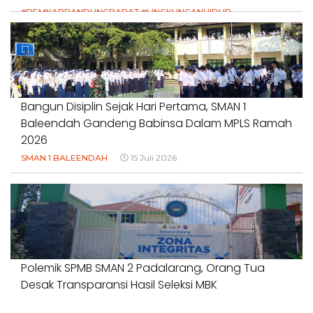
#PEMKABBANDUNGBARAT #LINGKUNGANHIDUP
#HAKPETANI #KEADILANUNTUKPETANI
#NORMALISASISALURAN #IRIGASIRUSAK
#DUGAANPENCEMARAN #AKUNTABILITASPEMERINTAH
18 Juli 2026
Bangun Disiplin Sejak Hari Pertama, SMAN 1
Baleendah Gandeng Babinsa Dalam MPLS Ramah
2026
SMAN 1 BALEENDAH
15 Juli 2026
Polemik SPMB SMAN 2 Padalarang, Orang Tua
Desak Transparansi Hasil Seleksi MBK