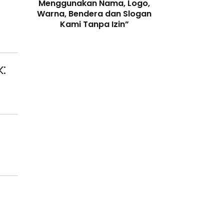
enjaga
Menggunakan Nama, Logo,
Telah Melangga
 Digital
Warna, Bendera dan Slogan
Perundang-
Kami Tanpa Izin”
: