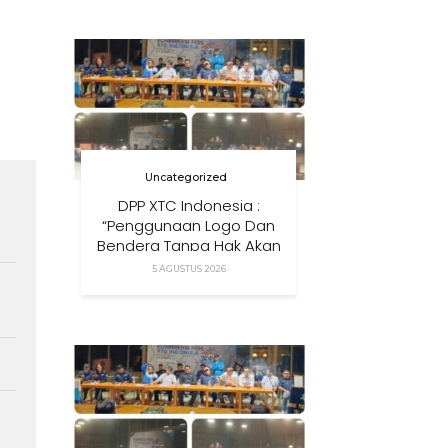
Anak Di Era Digital
Uncategorized
DPP XTC Indonesia :
“Penggunaan Logo Dan
Bendera Tanpa Hak Akan
Ditindak”
5 AGUSTUS 2026