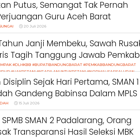
ct
Pemkab Bandung Barat
Orang Tua dalam M
an Putus, Semangat Tak Pernah
Kesehatan Anak di Era
Perjuangan Guru Aceh Barat
dang Air Mata
SUNGAI
20 Juli 2026
Tahun Janji Membeku, Sawah Rusak
aris Tagih Tanggung Jawab Pemkab
g Barat
MPAK #DLHKBB #BUPATIBANDUNGBARAT #PEMKABBANDUNGBARAT
IDUP #HAKPETANI #KEADILANUNTUKPETANI #NORMALISASISALURAN
K #DUGAANPENCEMARAN #AKUNTABILITASPEMERINTAH
Disiplin Sejak Hari Pertama, SMAN 1
dah Gandeng Babinsa Dalam MPLS
 2026
NDAH
15 Juli 2026
k SPMB SMAN 2 Padalarang, Orang
ak Transparansi Hasil Seleksi MBK