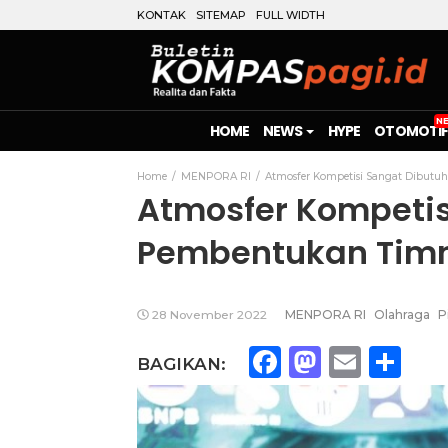
KONTAK
SITEMAP
FULL WIDTH
HOME
NEWS
HYPE
OTOMOTIF
Home
MENPORA RI
Atmosfer Kompetisi Sangat Dibut
Atmosfer Kompetis
Pembentukan Timn
28 November 2022
MENPORA RI
Olahraga
P
Facebook
Mastod
Emai
Sh
BAGIKAN: