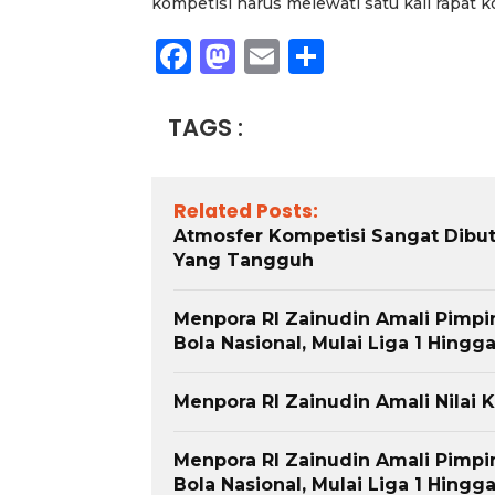
kompetisi harus melewati satu kali rapat k
Facebook
Mastodon
Email
Share
TAGS :
Related Posts:
Atmosfer Kompetisi Sangat Dibu
Yang Tangguh
Menpora RI Zainudin Amali Pimpi
Bola Nasional, Mulai Liga 1 Hingg
Menpora RI Zainudin Amali Nilai
Menpora RI Zainudin Amali Pimpi
Bola Nasional, Mulai Liga 1 Hingg