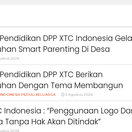
Pendidikan DPP XTC Indonesia Gela
han Smart Parenting Di Desa
uang KBB
ustus 2026
Pendidikan DPP XTC Berikan
uhan Dengan Tema Membangun
Orang Tua Dalam Menjaga
INDONESIA PEDULI KELUARGA
5 Agustus 2026
an Anak Di Era Digital
C Indonesia : “Penggunaan Logo Da
 Tanpa Hak Akan Ditindak”
ustus 2026