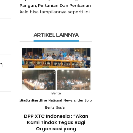
Pangan, Pertanian Dan Perikanan
kalo bisa tampilannya seperti ini
ARTIKEL LAINNYA
n
Berita
Berit
slider
Sorotan
Utama
Sorotan
Headline
National
News
slider
Sorotan
Utama
Sorotan
Headline
Nation
Berita
Sosial
Berita
So
DPP XTC
DPP XTC Indonesia : “Akan
Terkait “XTC 
 dengan
Kami Tindak Tegas Bagi
Ketua Dewan 
Peran
Organisasi yang
“Penggunaan N