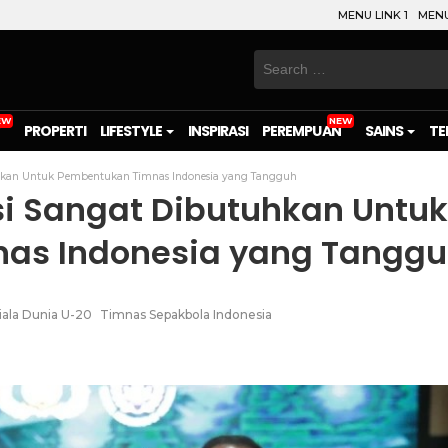
MENU LINK 1
MENU
Search
for:
PROPERTI
LIFESTYLE
INSPIRASI
PEREMPUAN
SAINS
TE
uhkan Untuk Pembentukan Timnas Indonesia yang Tangguh
i Sangat Dibutuhkan Untuk
as Indonesia yang Tangg
iala Dunia U-20
Timnas Sepakbola Indonesia
on
l
are