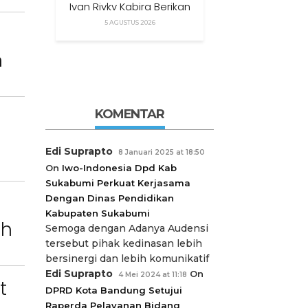
Ivan Rivky Kabira Berikan
Peryataan Sikap Terkait
5 AGUSTUS 2026
“XTC Sexy Road”
n
KOMENTAR
Edi Suprapto
8 Januari 2025 at 18:50
On
Iwo-Indonesia Dpd Kab
Sukabumi Perkuat Kerjasama
Dengan Dinas Pendidikan
Kabupaten Sukabumi
ah
Semoga dengan Adanya Audensi
tersebut pihak kedinasan lebih
bersinergi dan lebih komunikatif
Edi Suprapto
On
4 Mei 2024 at 11:18
t
DPRD Kota Bandung Setujui
Raperda Pelayanan Bidang