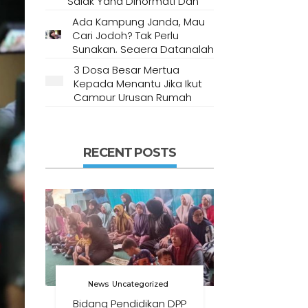
Salak Yang Dihormati Dan
Dianggap Tempat Suci Oleh
Ada Kampung Janda, Mau
Masyarakat Setempat
Cari Jodoh? Tak Perlu
Sungkan, Segera Datanglah
Ke Desa Ini
3 Dosa Besar Mertua
Kepada Menantu Jika Ikut
Campur Urusan Rumah
Tangga
RECENT POSTS
News
Uncategorized
Bidang Pendidikan DPP