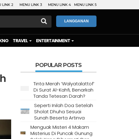
 LINK 2
MENU LINK 3
MENU LINK 4
MENU LINK 5
LANGGANAN
KNO
TRAVEL
ENTERTAINMENT
POPULAR POSTS
uh
Tinta Merah ‘Walyatalattof’
Di Surat Al-Kahfi, Benarkah
Tanda Tetesan Darah?
Seperti Inilah Doa Setelah
Sholat Dhuha Sesuai
Sunah Beserta Artinya
Menguak Misteri 4 Makam
Misterius Di Puncak Gunung