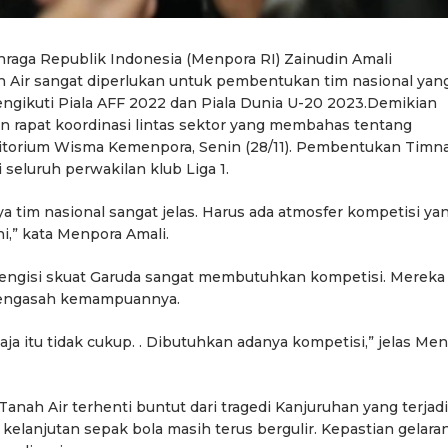
raga Republik Indonesia (Menpora RI) Zainudin Amali
h Air sangat diperlukan untuk pembentukan tim nasional yan
ngikuti Piala AFF 2022 dan Piala Dunia U-20 2023.Demikian
 rapat koordinasi lintas sektor yang membahas tentang
itorium Wisma Kemenpora, Senin (28/11). Pembentukan Timn
seluruh perwakilan klub Liga 1.
 tim nasional sangat jelas. Harus ada atmosfer kompetisi ya
,” kata Menpora Amali.
engisi skuat Garuda sangat membutuhkan kompetisi. Mereka
mengasah kemampuannya.
saja itu tidak cukup. . Dibutuhkan adanya kompetisi,” jelas Me
Tanah Air terhenti buntut dari tragedi Kanjuruhan yang terjadi
kelanjutan sepak bola masih terus bergulir. Kepastian gelara