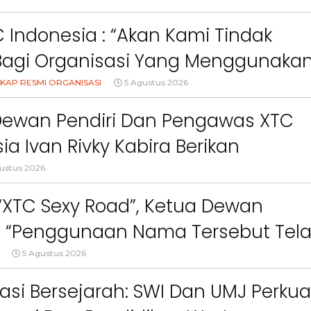
 Indonesia : “Akan Kami Tindak
Bagi Organisasi Yang Menggunaka
Logo, Warna, Bendera Dan Slogan
KAP RESMI ORGANISASI
5 Agustus 2026
npa Izin”
Dewan Pendiri Dan Pengawas XTC
ia Ivan Rivky Kabira Berikan
an Sikap Terkait “XTC Sexy Road”
ustus 2026
 “XTC Sexy Road”, Ketua Dewan
 : “Penggunaan Nama Tersebut Tel
gar Ketentuan Perundang-
5 Agustus 2026
an”
asi Bersejarah: SWI Dan UMJ Perkua