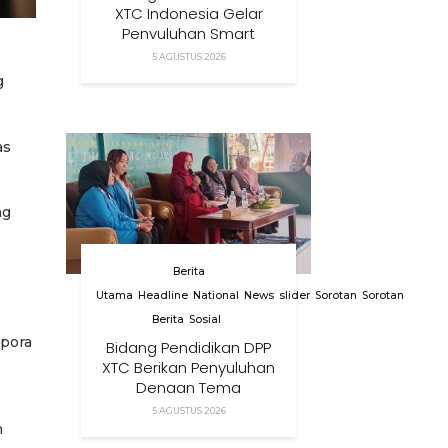
XTC Indonesia Gelar
Penyuluhan Smart
Parenting Di Desa
5 AGUSTUS 2026
Cihanjuang KBB
g
as
ng
Berita
Utama
Headline
National
News
slider
Sorotan
Sorotan
Berita
Sosial
npora
Bidang Pendidikan DPP
XTC Berikan Penyuluhan
Dengan Tema
Membangun Peran
5 AGUSTUS 2026
Orang Tua Dalam
n
Menjaga Kesehatan