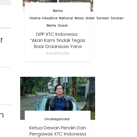
Berita
Utama
Headline
National
News
slider
Sorotan
Sorotan
Berita
Sosial
DPP XTC Indonesia :
r
“Akan Kami Tindak Tegas
Bagi Organisasi Yang
Menggunakan Nama,
5 AGUSTUS 2026
Logo, Warna, Bendera
Dan Slogan Kami Tanpa
Izin”
n
Uncategorized
Ketua Dewan Pendiri Dan
Pengawas XTC Indonesia