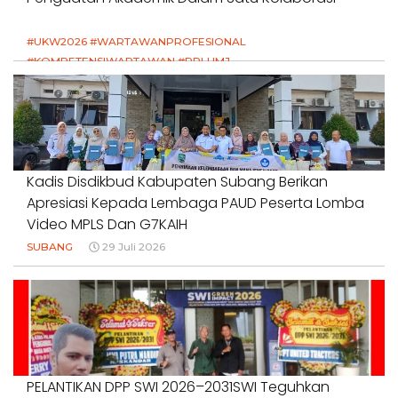
#UKW2026 #WARTAWANPROFESIONAL
#KOMPETENSIWARTAWAN #RPLUMJ
#PENDIDIKANWARTAWAN #SWINASIONAL #SWIJABAR
1 Agustus 2026
Kadis Disdikbud Kabupaten Subang Berikan
Apresiasi Kepada Lembaga PAUD Peserta Lomba
Video MPLS Dan G7KAIH
SUBANG
29 Juli 2026
PELANTIKAN DPP SWI 2026–2031SWI Teguhkan