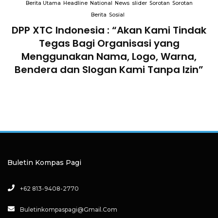
Berita Utama
Headline
National
News
slider
Sorotan
Sorotan
Berita
Sosial
k
Terkait “XTC Sexy Road”, Ketua Dewan
Pendiri : “Penggunaan Nama Tersebut
Telah Melanggar Ketentuan
Perundang-undangan”
Buletin Kompas Pagi
+62 813-9408-2770
Buletinkompaspagi@gmail.com