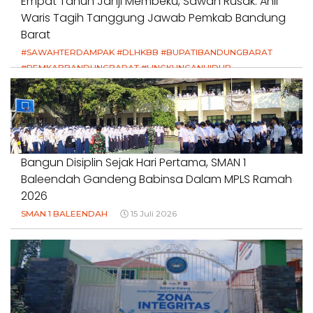
Empat Tahun Janji Membeku, Sawah Rusak: Ahli
Waris Tagih Tanggung Jawab Pemkab Bandung
Barat
#SAWAHTERDAMPAK #DLHKBB #BUPATIBANDUNGBARAT
#PEMKABBANDUNGBARAT #LINGKUNGANHIDUP
#HAKPETANI #KEADILANUNTUKPETANI
#NORMALISASISALURAN #IRIGASIRUSAK
#DUGAANPENCEMARAN #AKUNTABILITASPEMERINTAH
18 Juli 2026
Bangun Disiplin Sejak Hari Pertama, SMAN 1
Baleendah Gandeng Babinsa Dalam MPLS Ramah
2026
SMAN 1 BALEENDAH
15 Juli 2026