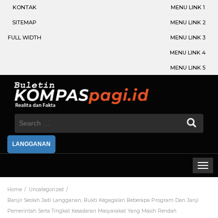
KONTAK
MENU LINK 1
SITEMAP
MENU LINK 2
FULL WIDTH
MENU LINK 3
MENU LINK 4
MENU LINK 5
Search
for:
LANGGANAN
Home
Uncategorized
Banjir Seolah Jadi Langganan, Bukti Kegagalan Beberapa Program Dan Janji
Pemerintah Serta Tingkat Kesadaran Masyarakat Yang Masih Rendah