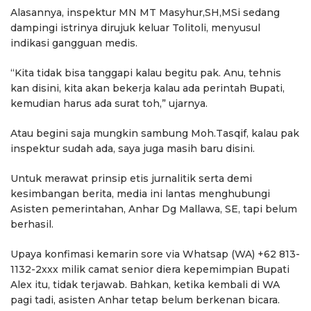
Alasannya, inspektur MN MT Masyhur,SH,MSi sedang
dampingi istrinya dirujuk keluar Tolitoli, menyusul
indikasi gangguan medis.
“Kita tidak bisa tanggapi kalau begitu pak. Anu, tehnis
kan disini, kita akan bekerja kalau ada perintah Bupati,
kemudian harus ada surat toh,” ujarnya.
Atau begini saja mungkin sambung Moh.Tasqif, kalau pak
inspektur sudah ada, saya juga masih baru disini.
Untuk merawat prinsip etis jurnalitik serta demi
kesimbangan berita, media ini lantas menghubungi
Asisten pemerintahan, Anhar Dg Mallawa, SE, tapi belum
berhasil.
Upaya konfimasi kemarin sore via Whatsap (WA) +62 813-
1132-2xxx milik camat senior diera kepemimpian Bupati
Alex itu, tidak terjawab. Bahkan, ketika kembali di WA
pagi tadi, asisten Anhar tetap belum berkenan bicara.