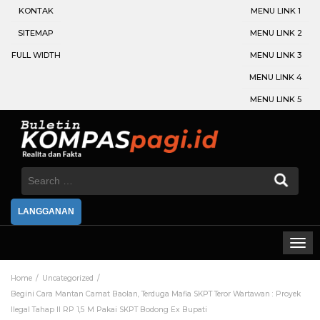
KONTAK
MENU LINK 1
SITEMAP
MENU LINK 2
FULL WIDTH
MENU LINK 3
MENU LINK 4
MENU LINK 5
Search
for:
LANGGANAN
Home
Uncategorized
Begini Cara Mantan Camat Baolan, Terduga Mafia SKPT Teror Wartawan : Proyek
Ilegal Tahap II RP 1,5 M Pakai SKPT Bodong Ex Bupati