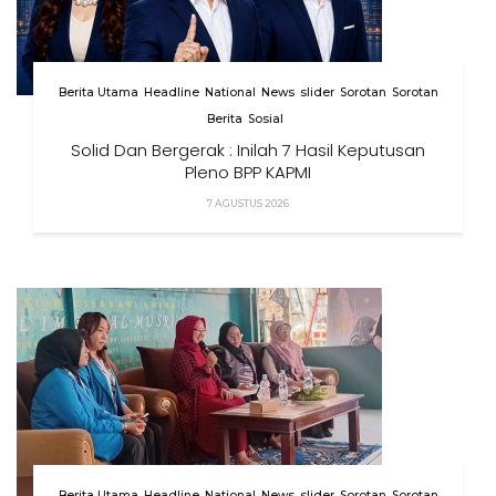
Berita Utama
Headline
National
News
slider
Sorotan
Sorotan
Berita
Sosial
Solid Dan Bergerak : Inilah 7 Hasil Keputusan
Pleno BPP KAPMI
7 AGUSTUS 2026
Berita Utama
Headline
National
News
slider
Sorotan
Sorotan