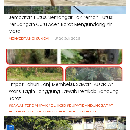
Jembatan Putus, Semangat Tak Pernah Putus:
Perjuangan Guru Aceh Barat Mengundang Air
Mata
MENYEBRANGI SUNGAI
20 Juli 2026
Empat Tahun Janji Membeku, Sawah Rusak: Ahli
Waris Tagih Tanggung Jawab Pemkab Bandung
Barat
#SAWAHTERDAMPAK #DLHKBB #BUPATIBANDUNGBARAT
#PEMKABBANDUNGBARAT #LINGKUNGANHIDUP
#HAKPETANI #KEADILANUNTUKPETANI
#NORMALISASISALURAN #IRIGASIRUSAK