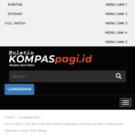
KONTAK
MENU LINK 1
SITEMAP
MENU LINK 2
FULL WIDTH
MENU LINK 3
MENU LINK 4
MENU LINK 5
Search
for:
LANGGANAN
Home
Uncategorized
Forum RW, LPM, dan PKK Kelurahan Padasuka Cibeunying Kidul Laksanakan
Vaksinasi untuk 1500 Warga