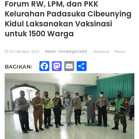
Forum RW, LPM, dan PKK
Kelurahan Padasuka Cibeunying
Kidul Laksanakan Vaksinasi
untuk 1500 Warga
26 Oktober 2021
News
Uncategorized
Nasional
News
Facebook
Mastodon
Email
Share
BAGIKAN: