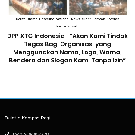
Berita Utama
Headline
National
News
slider
Sorotan
Sorotan
Berita
Sosial
k
Terkait “XTC Sexy Road”, Ketua Dewan
Pendiri : “Penggunaan Nama Tersebut
Telah Melanggar Ketentuan
Perundang-undangan”
Buletin Kompas Pagi
+62 813-9408-2770