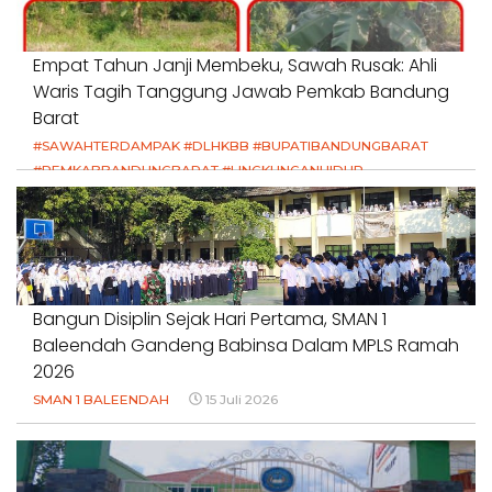
Empat Tahun Janji Membeku, Sawah Rusak: Ahli
Waris Tagih Tanggung Jawab Pemkab Bandung
Barat
#SAWAHTERDAMPAK #DLHKBB #BUPATIBANDUNGBARAT
#PEMKABBANDUNGBARAT #LINGKUNGANHIDUP
#HAKPETANI #KEADILANUNTUKPETANI
#NORMALISASISALURAN #IRIGASIRUSAK
#DUGAANPENCEMARAN #AKUNTABILITASPEMERINTAH
18 Juli 2026
Bangun Disiplin Sejak Hari Pertama, SMAN 1
Baleendah Gandeng Babinsa Dalam MPLS Ramah
2026
SMAN 1 BALEENDAH
15 Juli 2026