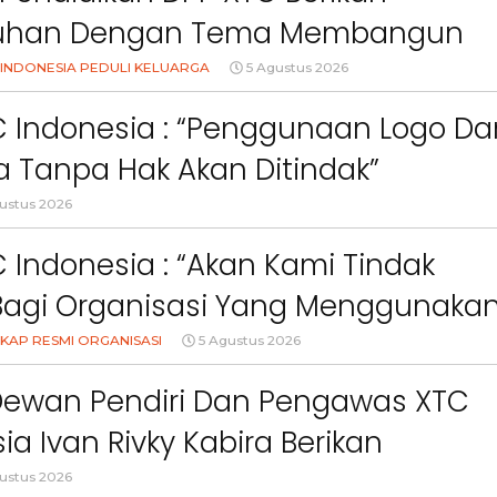
ct
Pemkab Bandung Barat
Orang Tua dalam M
uhan Dengan Tema Membangun
Kesehatan Anak di Era
Orang Tua Dalam Menjaga
INDONESIA PEDULI KELUARGA
5 Agustus 2026
an Anak Di Era Digital
C Indonesia : “Penggunaan Logo Da
 Tanpa Hak Akan Ditindak”
ustus 2026
 Indonesia : “Akan Kami Tindak
Bagi Organisasi Yang Menggunaka
Logo, Warna, Bendera Dan Slogan
KAP RESMI ORGANISASI
5 Agustus 2026
npa Izin”
Dewan Pendiri Dan Pengawas XTC
ia Ivan Rivky Kabira Berikan
an Sikap Terkait “XTC Sexy Road”
ustus 2026