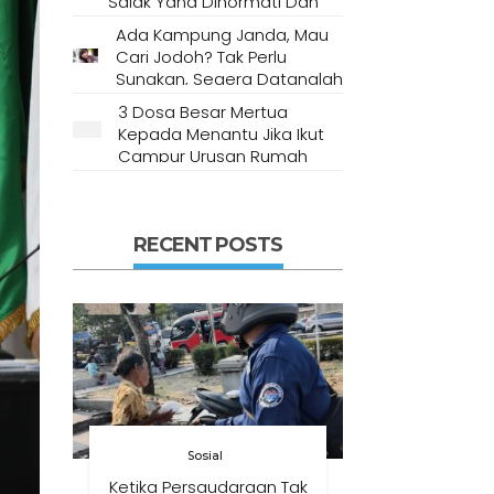
Salak Yang Dihormati Dan
Dianggap Tempat Suci Oleh
Ada Kampung Janda, Mau
Masyarakat Setempat
Cari Jodoh? Tak Perlu
Sungkan, Segera Datanglah
Ke Desa Ini
3 Dosa Besar Mertua
Kepada Menantu Jika Ikut
Campur Urusan Rumah
Tangga
RECENT POSTS
Sosial
Ketika Persaudaraan Tak