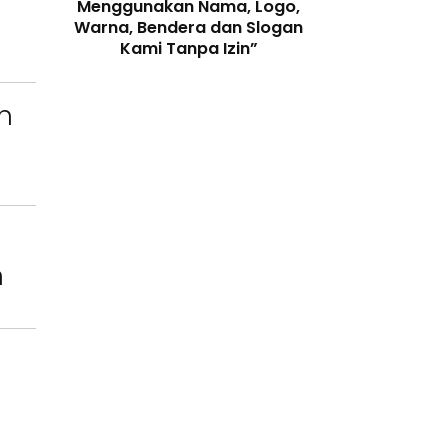
enjaga
Menggunakan Nama, Logo,
Telah Melangga
 Digital
Warna, Bendera dan Slogan
Perundang-
Kami Tanpa Izin”
n
n