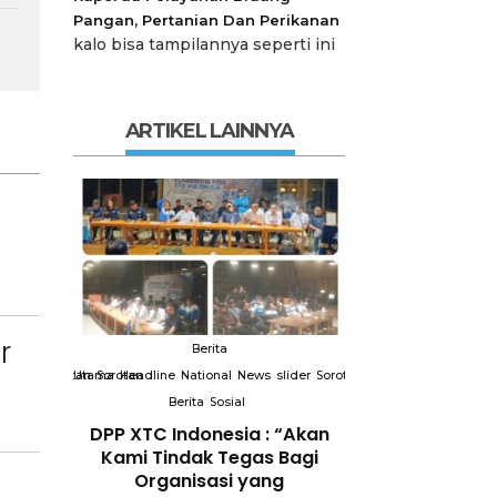
Pangan, Pertanian Dan Perikanan
kalo bisa tampilannya seperti ini
ARTIKEL LAINNYA
r
Berita
Berit
slider
Sorotan
Utama
Sorotan
Headline
National
News
slider
Sorotan
Utama
Sorotan
Headline
Nation
Berita
Sosial
Berita
So
DPP XTC
DPP XTC Indonesia : “Akan
Terkait “XTC 
 dengan
Kami Tindak Tegas Bagi
Ketua Dewan 
Peran
Organisasi yang
“Penggunaan N