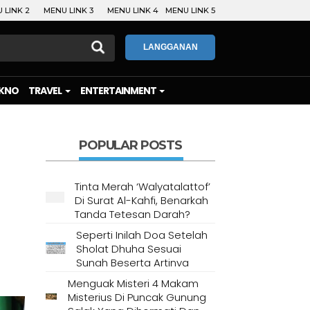
 LINK 2
MENU LINK 3
MENU LINK 4
MENU LINK 5
LANGGANAN
KNO
TRAVEL
ENTERTAINMENT
POPULAR POSTS
Tinta Merah ‘Walyatalattof’
Di Surat Al-Kahfi, Benarkah
Tanda Tetesan Darah?
Seperti Inilah Doa Setelah
Sholat Dhuha Sesuai
Sunah Beserta Artinya
Menguak Misteri 4 Makam
Misterius Di Puncak Gunung