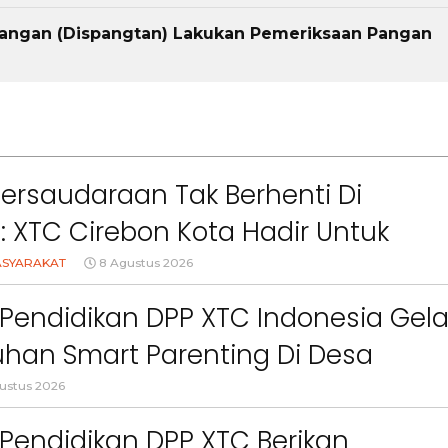
Pangan (Dispangtan) Lakukan Pemeriksaan Pangan
Persaudaraan Tak Berhenti Di
l: XTC Cirebon Kota Hadir Untuk
akat
ASYARAKAT
8 Agustus 2026
Pendidikan DPP XTC Indonesia Gela
Berita
Berita
Sorotan
Utama
Sorotan
Headline
National
News
Sorotan
Sorotan
Utama
Headline
National
News
han Smart Parenting Di Desa
Berita
Berita
Sosial
uang KBB
ustus 2026
6–
Empat Tahun Janji Membeku,
Bidang Pendidikan 
Sawah Rusak: Ahli Waris
Berikan Penyuluhan
i
Tagih Tanggung Jawab
Tema Membangun 
Pendidikan DPP XTC Berikan