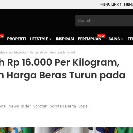
MENU LINK 1
MENU
Search
for:
PROPERTI
LIFESTYLE
INSPIRASI
PEREMPUAN
SAINS
TE
 Bapanas Targetkan Harga Beras Turun pada Maret
 Rp 16.000 Per Kilogram,
n Harga Beras Turun pada
onal
News
slider
Sorotan
Sorotan Berita
Sosial
on
l
are