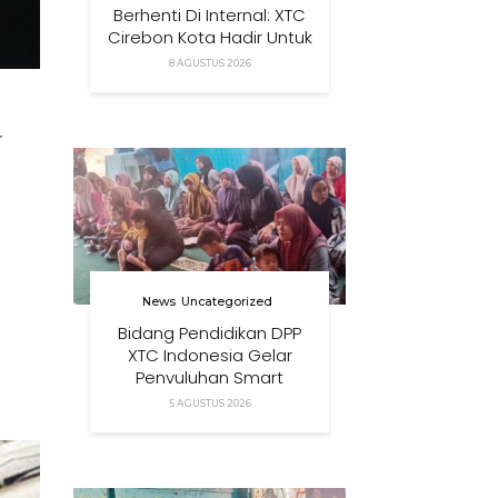
Berhenti Di Internal: XTC
Cirebon Kota Hadir Untuk
Masyarakat
8 AGUSTUS 2026
r
News
Uncategorized
Bidang Pendidikan DPP
XTC Indonesia Gelar
Penyuluhan Smart
Parenting Di Desa
5 AGUSTUS 2026
Cihanjuang KBB