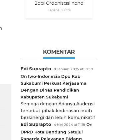
Bagi Organisasi Yang
Menggunakan Nama,
5 AGUSTUS 2026
Logo, Warna, Bendera
Dan Slogan Kami Tanpa
Izin”
n
KOMENTAR
Edi Suprapto
8 Januari 2025 at 18:50
On
Iwo-Indonesia Dpd Kab
Sukabumi Perkuat Kerjasama
Dengan Dinas Pendidikan
Kabupaten Sukabumi
Semoga dengan Adanya Audensi
tersebut pihak kedinasan lebih
bersinergi dan lebih komunikatif
Edi Suprapto
On
4 Mei 2024 at 11:18
DPRD Kota Bandung Setujui
Raperda Pelayanan Bidang