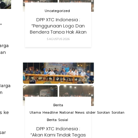
Uncategorized
DPP XTC Indonesia :
“Penggunaan Logo Dan
”
Bendera Tanpa Hak Akan
Ditindak”
5 AGUSTUS 2026
arga
uan
Harga
um
Berita
s ke
Utama
Headline
National
News
slider
Sorotan
Sorotan
Berita
Sosial
DPP XTC Indonesia :
sar
“Akan Kami Tindak Tegas