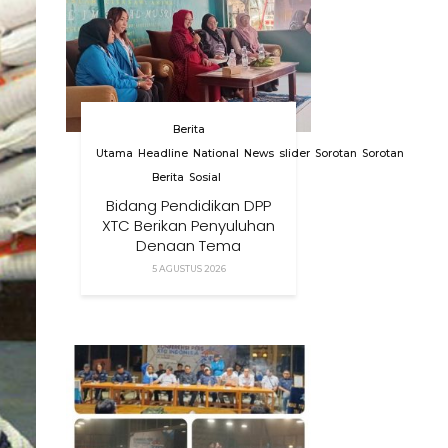
Berita
Utama
Headline
National
News
slider
Sorotan
Sorotan
Berita
Sosial
Bidang Pendidikan DPP
XTC Berikan Penyuluhan
Dengan Tema
Membangun Peran
5 AGUSTUS 2026
Orang Tua Dalam
Menjaga Kesehatan
Anak Di Era Digital