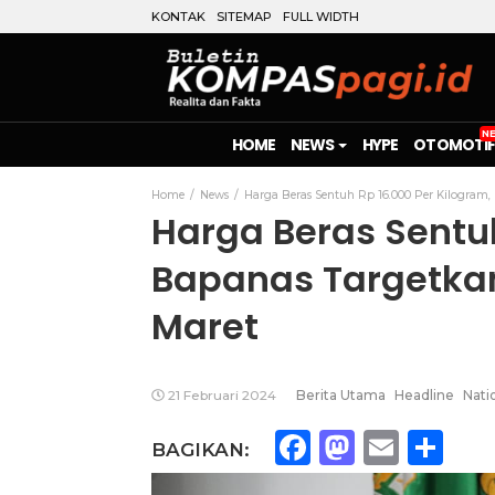
KONTAK
SITEMAP
FULL WIDTH
HOME
NEWS
HYPE
OTOMOTIF
Home
News
Harga Beras Sentuh Rp 16.000 Per Kilogram,
Harga Beras Sentuh
Bapanas Targetka
Maret
21 Februari 2024
Berita Utama
Headline
Nati
Facebook
Mastod
Emai
Sh
BAGIKAN: