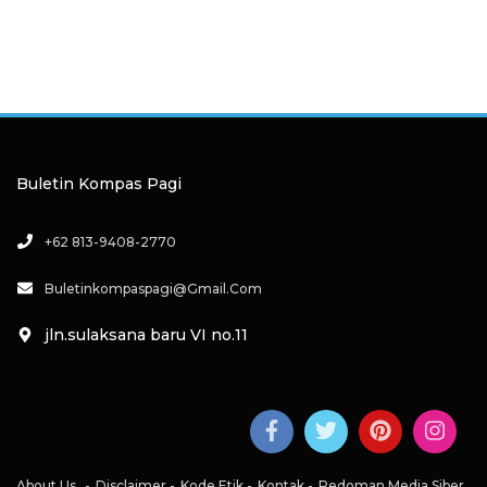
Buletin Kompas Pagi
+62 813-9408-2770
Buletinkompaspagi@gmail.com
jln.sulaksana baru VI no.11
About Us
Disclaimer
Kode Etik
Kontak
Pedoman Media Siber