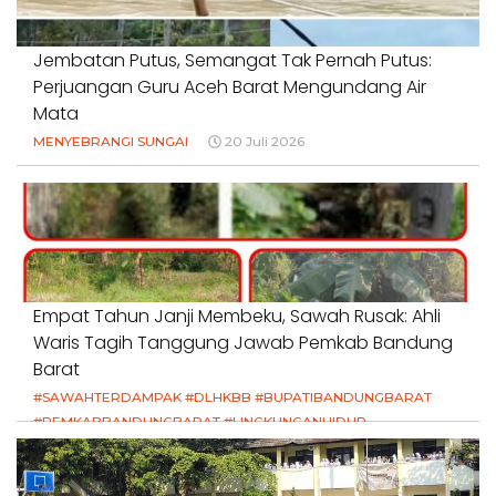
Jembatan Putus, Semangat Tak Pernah Putus:
Perjuangan Guru Aceh Barat Mengundang Air
Mata
MENYEBRANGI SUNGAI
20 Juli 2026
Empat Tahun Janji Membeku, Sawah Rusak: Ahli
Waris Tagih Tanggung Jawab Pemkab Bandung
Barat
#SAWAHTERDAMPAK #DLHKBB #BUPATIBANDUNGBARAT
#PEMKABBANDUNGBARAT #LINGKUNGANHIDUP
#HAKPETANI #KEADILANUNTUKPETANI
#NORMALISASISALURAN #IRIGASIRUSAK
#DUGAANPENCEMARAN #AKUNTABILITASPEMERINTAH