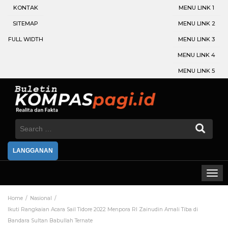
KONTAK
MENU LINK 1
SITEMAP
MENU LINK 2
FULL WIDTH
MENU LINK 3
MENU LINK 4
MENU LINK 5
Search
for:
LANGGANAN
Home
Nasional
Ikuti Rangkaian Acara Sail Tidore 2022 Menpora RI Zainudin Amali Tiba di
Bandara Sultan Babullah Ternate