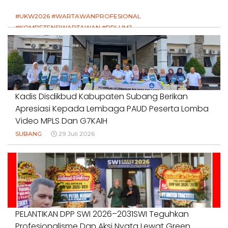
#UKW2026 #WARTAWANPROFESIONAL
#KOMPETENSIWARTAWAN #RPLUMJ
#PENDIDIKANWARTAWAN #SWINASIONAL #SWIJABAR
1 Agustus 2026
Kadis Disdikbud Kabupaten Subang Berikan
Apresiasi Kepada Lembaga PAUD Peserta Lomba
Video MPLS Dan G7KAIH
SUBANG
29 Juli 2026
PELANTIKAN DPP SWI 2026–2031SWI Teguhkan
Profesionalisme Dan Aksi Nyata Lewat Green