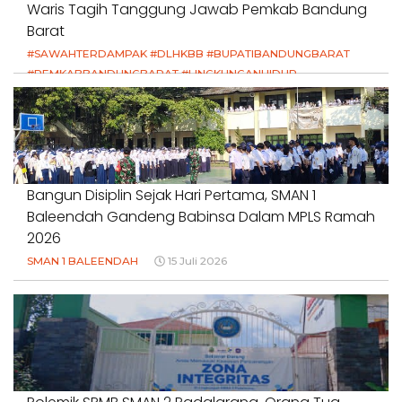
Waris Tagih Tanggung Jawab Pemkab Bandung
Barat
#SAWAHTERDAMPAK #DLHKBB #BUPATIBANDUNGBARAT
#PEMKABBANDUNGBARAT #LINGKUNGANHIDUP
#HAKPETANI #KEADILANUNTUKPETANI
#NORMALISASISALURAN #IRIGASIRUSAK
#DUGAANPENCEMARAN #AKUNTABILITASPEMERINTAH
18 Juli 2026
Bangun Disiplin Sejak Hari Pertama, SMAN 1
Baleendah Gandeng Babinsa Dalam MPLS Ramah
2026
SMAN 1 BALEENDAH
15 Juli 2026