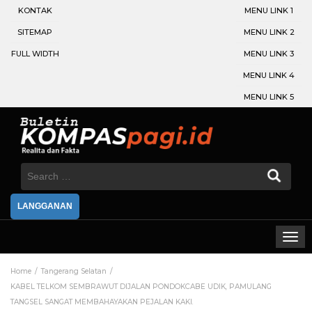
KONTAK
MENU LINK 1
SITEMAP
MENU LINK 2
FULL WIDTH
MENU LINK 3
MENU LINK 4
MENU LINK 5
Search
for:
LANGGANAN
Home
Tangerang Selatan
KABEL TELKOM SEMBRAWUT DIJALAN PONDOKCABE UDIK, PAMULANG
TANGSEL SANGAT MEMBAHAYAKAN PEJALAN KAKI.