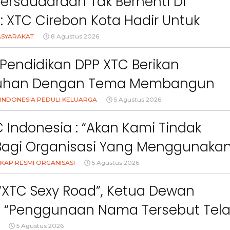
Persaudaraan Tak Berhenti Di
l: XTC Cirebon Kota Hadir Untuk
akat
ASYARAKAT
8 Agustus 2026
Pendidikan DPP XTC Berikan
uhan Dengan Tema Membangun
Orang Tua Dalam Menjaga
INDONESIA PEDULI KELUARGA
5 Agustus 2026
an Anak Di Era Digital
 Indonesia : “Akan Kami Tindak
Bagi Organisasi Yang Menggunaka
Logo, Warna, Bendera Dan Slogan
KAP RESMI ORGANISASI
5 Agustus 2026
npa Izin”
 “XTC Sexy Road”, Ketua Dewan
Berita
Berita
Sorotan
Utama
Sorotan
Headline
National
News
Sorotan
Sorotan
Utama
Headline
National
News
 : “Penggunaan Nama Tersebut Tel
Berita
Berita
Sosial
gar Ketentuan Perundang-
5 Agustus 2026
6–
Empat Tahun Janji Membeku,
Bidang Pendidikan 