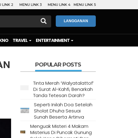
 LINK 2
MENU LINK 3
MENU LINK 4
MENU LINK 5
LANGGANAN
KNO
TRAVEL
ENTERTAINMENT
AN
POPULAR POSTS
Tinta Merah ‘Walyatalattof’
Di Surat Al-Kahfi, Benarkah
Tanda Tetesan Darah?
Seperti Inilah Doa Setelah
Sholat Dhuha Sesuai
Sunah Beserta Artinya
Menguak Misteri 4 Makam
Misterius Di Puncak Gunung