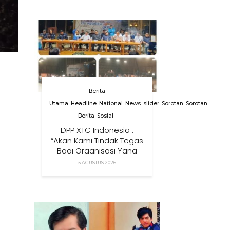
Anak Di Era Digital
Berita
Utama
Headline
National
News
slider
Sorotan
Sorotan
Berita
Sosial
DPP XTC Indonesia :
“Akan Kami Tindak Tegas
Bagi Organisasi Yang
Menggunakan Nama,
5 AGUSTUS 2026
Logo, Warna, Bendera
Dan Slogan Kami Tanpa
Izin”