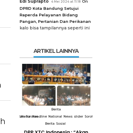
Edi Suprapto
On
4 Mei 2024 at 11:18
DPRD Kota Bandung Setujui
Raperda Pelayanan Bidang
Pangan, Pertanian Dan Perikanan
kalo bisa tampilannya seperti ini
ARTIKEL LAINNYA
n
Berita
Berit
slider
Sorotan
Utama
Sorotan
Headline
National
News
slider
Sorotan
Utama
Sorotan
Headline
Nation
ah
Berita
Sosial
Berita
So
DPP XTC
DPP XTC Indonesia : “Akan
Terkait “XTC 