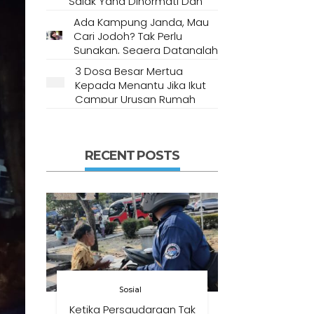
Salak Yang Dihormati Dan
Dianggap Tempat Suci Oleh
Ada Kampung Janda, Mau
Masyarakat Setempat
Cari Jodoh? Tak Perlu
Sungkan, Segera Datanglah
Ke Desa Ini
3 Dosa Besar Mertua
Kepada Menantu Jika Ikut
Campur Urusan Rumah
Tangga
RECENT POSTS
Sosial
Ketika Persaudaraan Tak