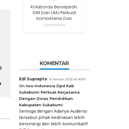
Kolaborasi Bersejarah:
SWI Dan UMJ Perkuat
Kompetensi Dan
Pendidikan Wartawan
2 AGUSTUS 2026
Nasional
KOMENTAR
l
Edi Suprapto
8 Januari 2025 at 18:50
n
On
Iwo-Indonesia Dpd Kab
Sukabumi Perkuat Kerjasama
Dengan Dinas Pendidikan
Kabupaten Sukabumi
Semoga dengan Adanya Audensi
tersebut pihak kedinasan lebih
bersinergi dan lebih komunikatif