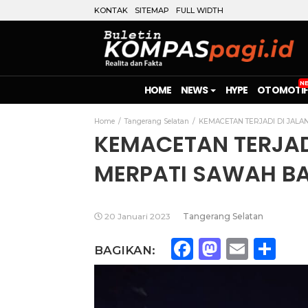
KONTAK
SITEMAP
FULL WIDTH
HOME
NEWS
HYPE
OTOMOTIF
Home
Tangerang Selatan
KEMACETAN TERJADI DI JALA
KEMACETAN TERJAD
MERPATI SAWAH BA
20 Januari 2023
Tangerang Selatan
Facebook
Mastod
Emai
Sh
BAGIKAN: