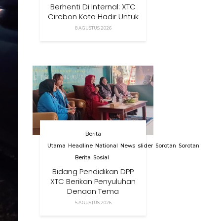
Berhenti Di Internal: XTC
Cirebon Kota Hadir Untuk
Masyarakat
8 AGUSTUS 2026
Berita
Utama
Headline
National
News
slider
Sorotan
Sorotan
Berita
Sosial
Bidang Pendidikan DPP
XTC Berikan Penyuluhan
Dengan Tema
Membangun Peran
5 AGUSTUS 2026
Orang Tua Dalam
Menjaga Kesehatan