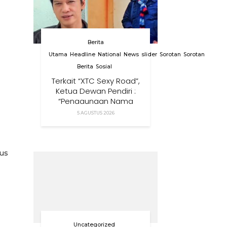
Berita
Utama
Headline
National
News
slider
Sorotan
Sorotan
Berita
Sosial
Terkait “XTC Sexy Road”,
Ketua Dewan Pendiri :
“Penggunaan Nama
Tersebut Telah
5 AGUSTUS 2026
Melanggar Ketentuan
Perundang-Undangan”
rus
Uncategorized