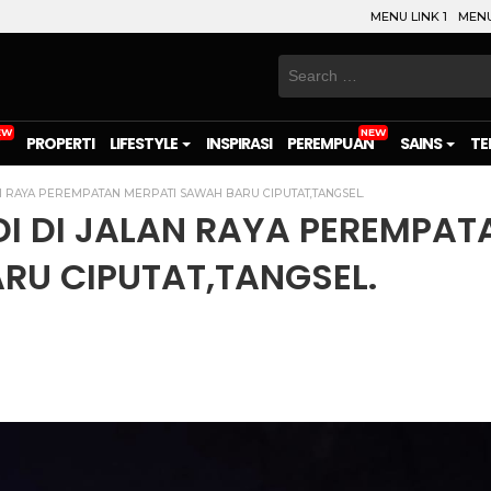
MENU LINK 1
MENU
Search
for:
PROPERTI
LIFESTYLE
INSPIRASI
PEREMPUAN
SAINS
TE
N RAYA PEREMPATAN MERPATI SAWAH BARU CIPUTAT,TANGSEL.
I DI JALAN RAYA PEREMPAT
RU CIPUTAT,TANGSEL.
on
l
are