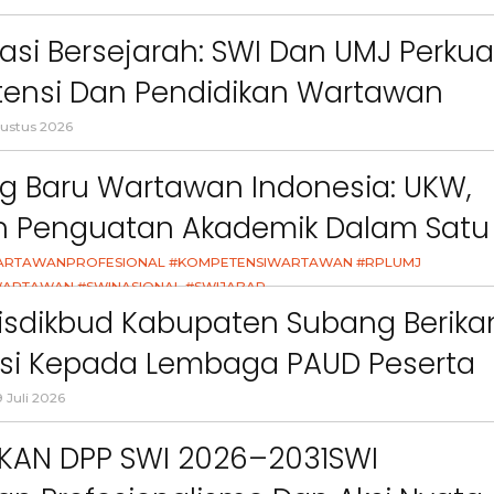
Sawah Rusak: Ahli Waris
Berikan Penyuluhan
an”
i
Tagih Tanggung Jawab
Tema Membangun 
asi Bersejarah: SWI Dan UMJ Perkua
ct
Pemkab Bandung Barat
Orang Tua dalam M
ensi Dan Pendidikan Wartawan
Kesehatan Anak di Era
l
ustus 2026
g Baru Wartawan Indonesia: UKW,
an Penguatan Akademik Dalam Satu
asi
ARTAWANPROFESIONAL #KOMPETENSIWARTAWAN #RPLUMJ
ARTAWAN #SWINASIONAL #SWIJABAR
26
isdikbud Kabupaten Subang Berika
asi Kepada Lembaga PAUD Peserta
Video MPLS Dan G7KAIH
 Juli 2026
IKAN DPP SWI 2026–2031SWI