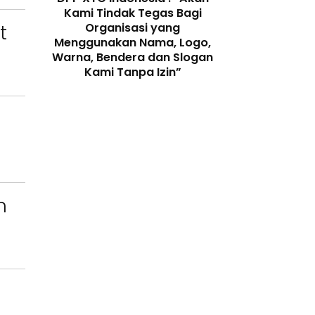
 dengan
Kami Tindak Tegas Bagi
Ketua Dewan 
Peran
Organisasi yang
“Penggunaan N
t
enjaga
Menggunakan Nama, Logo,
Telah Melangga
 Digital
Warna, Bendera dan Slogan
Perundang-
Kami Tanpa Izin”
n