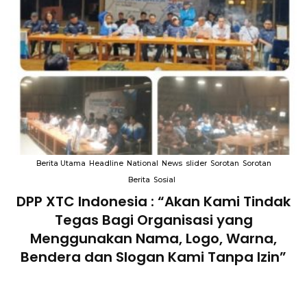
Berita Utama
Headline
National
News
slider
Sorotan
Sorotan
Berita
Sosial
k
Terkait “XTC Sexy Road”, Ketua Dewan
Pendiri : “Penggunaan Nama Tersebut
Telah Melanggar Ketentuan
Perundang-undangan”