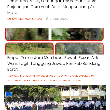
Jembatan Putus, Semangat Tak Pernah Putus:
Perjuangan Guru Aceh Barat Mengundang Air
Mata
MENYEBRANGI SUNGAI
20 Juli 2026
Empat Tahun Janji Membeku, Sawah Rusak: Ahli
Waris Tagih Tanggung Jawab Pemkab Bandung
Barat
#SAWAHTERDAMPAK #DLHKBB #BUPATIBANDUNGBARAT
#PEMKABBANDUNGBARAT #LINGKUNGANHIDUP
#HAKPETANI #KEADILANUNTUKPETANI
#NORMALISASISALURAN #IRIGASIRUSAK
#DUGAANPENCEMARAN #AKUNTABILITASPEMERINTAH
18 Juli 2026