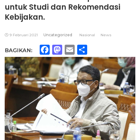
untuk Studi dan Rekomendasi
Kebijakan.
9 Februari 2021
Uncategorized
Nasional
News
Facebook
Mastodon
Email
Share
BAGIKAN: