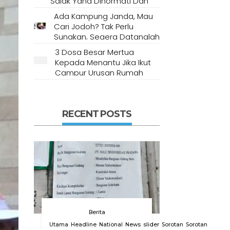
Salak Yang Dihormati Dan
Dianggap Tempat Suci Oleh
Ada Kampung Janda, Mau
Masyarakat Setempat
Cari Jodoh? Tak Perlu
Sungkan, Segera Datanglah
Ke Desa Ini
3 Dosa Besar Mertua
Kepada Menantu Jika Ikut
Campur Urusan Rumah
Tangga
RECENT POSTS
Berita
Utama
Headline
National
News
slider
Sorotan
Sorotan