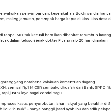
menyaksikan penyimpangan, keserakahan. Buktinya, dia hanya
m, maling jemuran, perampok harga kopra di kios-kios desa 
i tanpa IMB, tak kecuali bom ikan dihabitat terumbuh karang
ak dalam telusuri jejak dokter F yang raib 20 hari dimalam
goreng yang notabene kalakuan kementrian dagang.
N, semisal Rp1 M CSR sembako dhuafah dari Bank, SPPD fikt
 tapi justru loyo bagai cendol sagu.
 memproses kasus penyerobotan lahan rakyat yang berakhir di 
h lidik “busuk” – hanya panggil jasad ayah ibu dan adik pelapor