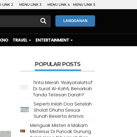
 LINK 2
MENU LINK 3
MENU LINK 4
MENU LINK 5
LANGGANAN
KNO
TRAVEL
ENTERTAINMENT
POPULAR POSTS
Tinta Merah ‘Walyatalattof’
Di Surat Al-Kahfi, Benarkah
Tanda Tetesan Darah?
Seperti Inilah Doa Setelah
Sholat Dhuha Sesuai
Sunah Beserta Artinya
Menguak Misteri 4 Makam
Misterius Di Puncak Gunung