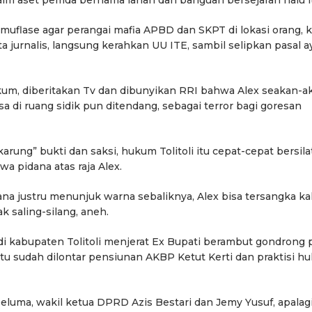
kamuflase agar perangai mafia APBD dan SKPT di lokasi orang, k
nta jurnalis, langsung kerahkan UU ITE, sambil selipkan pasal a
kum, diberitakan Tv dan dibunyikan RRI bahwa Alex seakan-a
ksa di ruang sidik pun ditendang, sebagai terror bagi goresan
arung” bukti dan saksi, hukum Tolitoli itu cepat-cepat bersila
a pidana atas raja Alex.
na justru menunjuk warna sebaliknya, Alex bisa tersangka ka
k saling-silang, aneh.
di kabupaten Tolitoli menjerat Ex Bupati berambut gondrong 
situ sudah dilontar pensiunan AKBP Ketut Kerti dan praktisi h
Berita
Berita
uma, wakil ketua DPRD Azis Bestari dan Jemy Yusuf, apalagi
Sorotan
Utama
Sorotan
Headline
National
News
slider
Sorotan
Utama
Sorotan
Headline
National
News