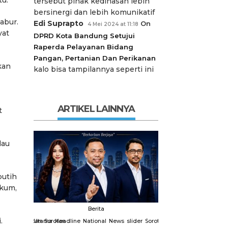
tersebut pihak kedinasan lebih
bersinergi dan lebih komunikatif
abur.
Edi Suprapto
On
4 Mei 2024 at 11:18
yat
DPRD Kota Bandung Setujui
Raperda Pelayanan Bidang
Pangan, Pertanian Dan Perikanan
kan
kalo bisa tampilannya seperti ini
ARTIKEL LAINNYA
t
lau
putih
ukum,
Berita
Berit
.
slider
Sorotan
Utama
Sorotan
Headline
National
News
slider
Sorotan
Utama
Sorotan
Headline
Nation