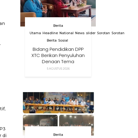
dan
Berita
Utama
Headline
National
News
slider
Sorotan
Sorotan
Berita
Sosial
.
Bidang Pendidikan DPP
XTC Berikan Penyuluhan
Dengan Tema
Membangun Peran
5 AGUSTUS 2026
Orang Tua Dalam
Menjaga Kesehatan
Anak Di Era Digital
if,
SP3
 di
Berita