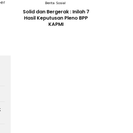
ber
Berita
Sosial
Berita
So
gal
Solid dan Bergerak : Inilah 7
Bidang Pendidi
 Kidul
Hasil Keputusan Pleno BPP
Berikan Penyul
okasi
KAPMI
Tema Memban
dirikan
Orang Tua dal
ukiman
Kesehatan Anak d
k