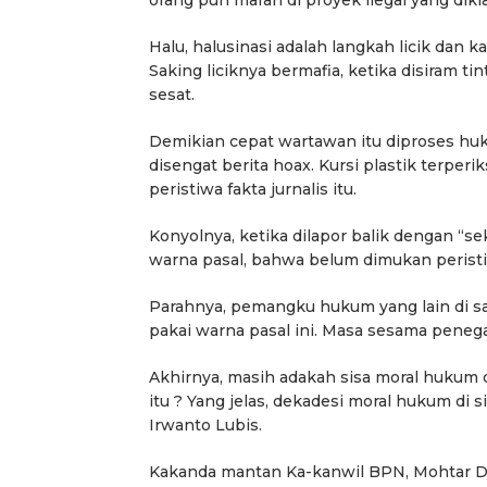
Halu, halusinasi adalah langkah licik dan 
Saking liciknya bermafia, ketika disiram ti
sesat.
Demikian cepat wartawan itu diproses hu
disengat berita hoax. Kursi plastik terperi
peristiwa fakta jurnalis itu.
Konyolnya, ketika dilapor balik dengan “sek
warna pasal, bahwa belum dimukan peristiw
Parahnya, pemangku hukum yang lain di sa
pakai warna pasal ini. Masa sesama penega
Akhirnya, masih adakah sisa moral hukum 
itu ? Yang jelas, dekadesi moral hukum di 
Irwanto Lubis.
Berita
Berita
Kakanda mantan Ka-kanwil BPN, Mohtar Del
ama
Headline
National
News
slider
Sorotan
Utama
Sorotan
Headline
National
News
slider