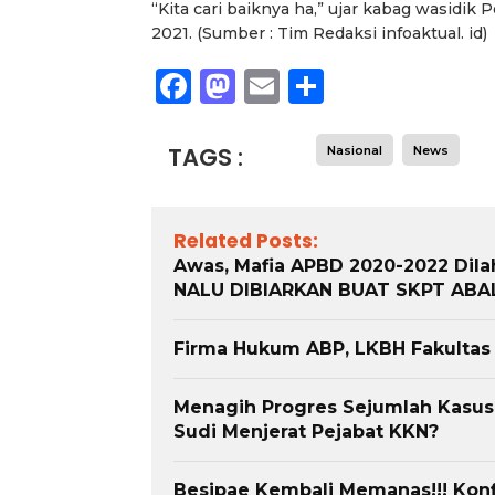
“Kita cari baiknya ha,” ujar kabag wasidi
Berita
Sosial
Berita
Sosial
2021. (Sumber : Tim Redaksi infoaktual. id)
Bidang Pendidikan DPP XTC
DPP XTC Indonesia : “Ak
Berikan Penyuluhan dengan
Kami Tindak Tegas Bagi
Facebook
Mastodon
Email
Share
Tema Membangun Peran
Organisasi yang
Orang Tua dalam Menjaga
Menggunakan Nama, Log
esehatan Anak di Era Digital
Warna, Bendera dan Slog
TAGS :
Nasional
News
Kami Tanpa Izin”
Related Posts:
Awas, Mafia APBD 2020-2022 Dilah
NALU DIBIARKAN BUAT SKPT AB
Firma Hukum ABP, LKBH Fakultas
Menagih Progres Sejumlah Kasus Te
Sudi Menjerat Pejabat KKN?
Besipae Kembali Memanas!!! Konf