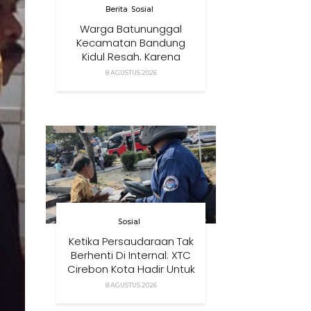
Berita
Sosial
Warga Batununggal
Kecamatan Bandung
Kidul Resah, Karena
Relokasi Tower
8 AGUSTUS 2026
Komunikasi Didirikan
Terlalu Dekat Pemukiman
Mereka
Sosial
Ketika Persaudaraan Tak
Berhenti Di Internal: XTC
Cirebon Kota Hadir Untuk
Masyarakat
8 AGUSTUS 2026