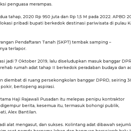
aksi penguasa merampas.
 dua tahap, 2020 Rp 950 juta dan Rp 1,5 M pada 2022. APBD 2
lokasi pribadi bupati berkedok destinasi pariwisata di pulau K
eterangan Pendaftaran Tanah (SKPT) tembak samping –
nya terlapor.
asi jadi 7 Oktober 2019, lalu diseludupkan masuk banggar DP
k rehab rumah adat tahap II berkedok peradaban budaya dan ad
an diembat di ruang persekongkolan banggar DPRD, seiring 3
h pokir, bertopeng aspirasi.
ama Haji Rajawali Pusadan itu melepas penipu kontraktor
digempur berita, kesemua itu, termasuk bohongi publik,
i, Alex Bantilan.
jadi alat mengasut, dan sukses. Kolintang adat dibawah sejum
laim aset pemda bernama lahan dan banguan bersejarah halu i