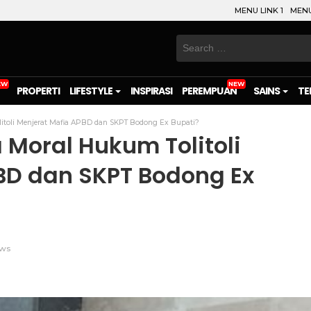
MENU LINK 1
MENU
Search
for:
PROPERTI
LIFESTYLE
INSPIRASI
PEREMPUAN
SAINS
TE
litoli Menjerat Mafia APBD dan SKPT Bodong Ex Bupati?
 Moral Hukum Tolitoli
BD dan SKPT Bodong Ex
ws
on
l
are