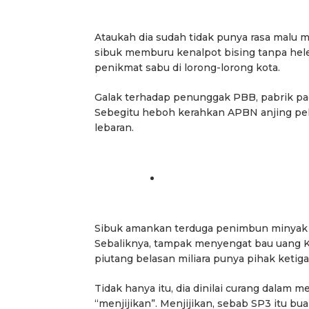
Ataukah dia sudah tidak punya rasa malu 
sibuk memburu kenalpot bising tanpa hele
penikmat sabu di lorong-lorong kota.
Galak terhadap penunggak PBB, pabrik pad
Sebegitu heboh kerahkan APBN anjing pelac
lebaran.
Sibuk amankan terduga penimbun minyak 
Sebaliknya, tampak menyengat bau uang KK
piutang belasan miliara punya pihak ketiga,
Tidak hanya itu, dia dinilai curang dalam
“menjijikan”. Menjijikan, sebab SP3 itu bua