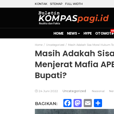
KONTAK
SITEMAP
FULL WIDTH
HOME
NEWS
HYPE
OTOMOTIF
Home
Uncategorized
Masih Adakah Sisa Moral Hukum To
Masih Adakah Sisa
Menjerat Mafia AP
Bupati?
24 Juni 2022
Uncategorized
Nasional
Ne
Facebook
Mastod
Emai
Sh
BAGIKAN: