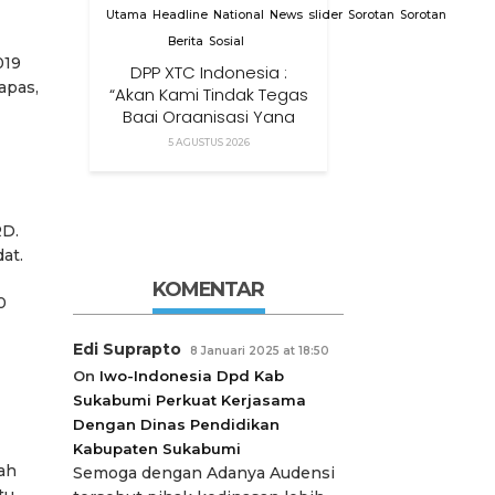
Utama
Headline
National
News
slider
Sorotan
Sorotan
Berita
Sosial
019
DPP XTC Indonesia :
apas,
“Akan Kami Tindak Tegas
Bagi Organisasi Yang
Menggunakan Nama,
5 AGUSTUS 2026
Logo, Warna, Bendera
Dan Slogan Kami Tanpa
Izin”
RD.
at.
KOMENTAR
0
Edi Suprapto
8 Januari 2025 at 18:50
On
Iwo-Indonesia Dpd Kab
Sukabumi Perkuat Kerjasama
Dengan Dinas Pendidikan
Kabupaten Sukabumi
lah
Semoga dengan Adanya Audensi
tu.