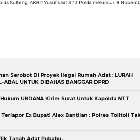
k Polda Sulteng, AKBP Yusuf saat SP3 Polda meluncur, 8 Nopem
Berita
Sosial
Berita
Sosial
an
Terkait “XTC Sexy Road”,
Warga Batunung
Ketua Dewan Pendiri :
Kecamatan Bandung
“Penggunaan Nama Tersebut
Resah, Karena Rel
o,
Telah Melanggar Ketentuan
Tower Komunikasi Di
an
Perundang-undangan”
Terlalu Dekat Pem
Mereka
an Serobot Di Proyek Ilegal Rumah Adat : ​​LURAH
AL-ABAL UNTUK DIBAHAS BANGGAR DPRD
 Hukum UNDANA Kirim Surat Untuk Kapolda NTT
rlapor Ex Bupati Alex Bantilan : Polres Tolitoli Ta
lik Tanah Adat Pubabu.