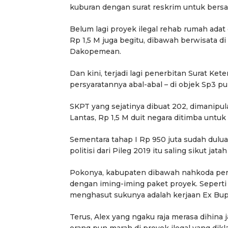
kuburan dengan surat reskrim untuk bers
Belum lagi proyek ilegal rehab rumah adat
Rp 1,5 M juga begitu, dibawah berwisata di 
Dakopemean.
Dan kini, terjadi lagi penerbitan Surat K
persyaratannya abal-abal – di objek Sp3 pu
SKPT yang sejatinya dibuat 202, dimanipul
Lantas, Rp 1,5 M duit negara ditimba untu
Sementara tahap I Rp 950 juta sudah dulu
politisi dari Pileg 2019 itu saling sikut jata
Pokonya, kabupaten dibawah nahkoda pert
dengan iming-iming paket proyek. Seperti 
menghasut sukunya adalah kerjaan Ex Bupat
Terus, Alex yang ngaku raja merasa dihina 
orang pun marah di proyek ilegal yang dik