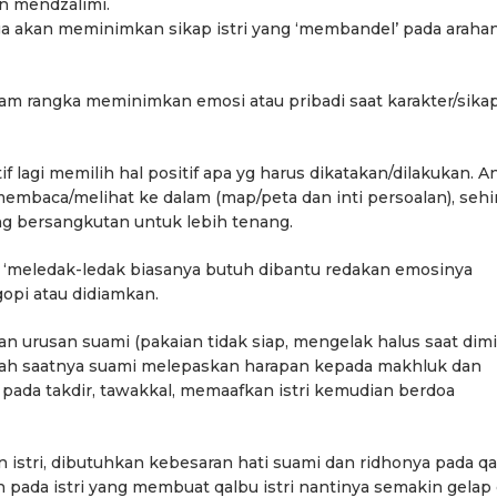
an mendzalimi.
ga akan meminimkan sikap istri yang ‘membandel’ pada araha
alam rangka meminimkan emosi atau pribadi saat karakter/sika
tif lagi memilih hal positif apa yg harus dikatakan/dilakukan. A
membaca/melihat ke dalam (map/peta dan inti persoalan), seh
 bersangkutan untuk lebih tenang.
g ‘meledak-ledak biasanya butuh dibantu redakan emosinya
gopi atau didiamkan.
kan urusan suami (pakaian tidak siap, mengelak halus saat dimi
Berita
Berita
nilah saatnya suami melepaskan harapan kepada makhluk dan
Sorotan
Utama
Sorotan
Headline
National
News
Sorotan
Sorotan
Utama
Headline
National
News
o pada takdir, tawakkal, memaafkan istri kemudian berdoa
Berita
Berita
Sosial
6–
Empat Tahun Janji Membeku,
Bidang Pendidikan 
Sawah Rusak: Ahli Waris
Berikan Penyuluhan
han istri, dibutuhkan kebesaran hati suami dan ridhonya pada qa
i
Tagih Tanggung Jawab
Tema Membangun 
n pada istri yang membuat qalbu istri nantinya semakin gelap