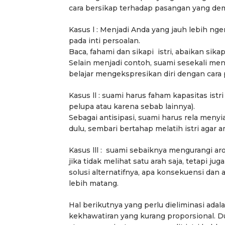
cara bersikap terhadap pasangan yang demi
Kasus l : Menjadi Anda yang jauh lebih n
pada inti persoalan.
Baca, fahami dan sikapi istri, abaikan sik
Selain menjadi contoh, suami sesekali me
belajar mengekspresikan diri dengan cara 
Kasus ll : suami harus faham kapasitas is
pelupa atau karena sebab lainnya).
Sebagai antisipasi, suami harus rela meny
dulu, sembari bertahap melatih istri aga
Kasus lll : suami sebaiknya mengurangi ar
jika tidak melihat satu arah saja, tetapi j
solusi alternatifnya, apa konsekuensi dan a
lebih matang.
Hal berikutnya yang perlu dieliminasi adala
kekhawatiran yang kurang proporsional. 