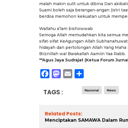
elah Melanggar Ketentuan
Nyata Lewat Green Impa
malah makin sulit untuk dibina Dan akibat
Perundang-undangan”
Suami boleh saja berangan-angan (istri taat)
berdoa memohon kekuatan untuk memperbai
Wallahu a’lam bishowwab
Semoga Allah memudahkan kita semua menj
sifat-sifat KeAgungan Allah Subhanahuwata
hidayah dan pertolongan Allah Yang Maha
Biiznillah wal Barakallah Aamiin Yaa Rabb.
**Agus Jaya Sudrajat (Ketua Forum Jurnal
Facebook
Mastodon
Email
Share
TAGS :
Nasional
News
Related Posts:
Menciptakan SAMAWA Dalam Ru