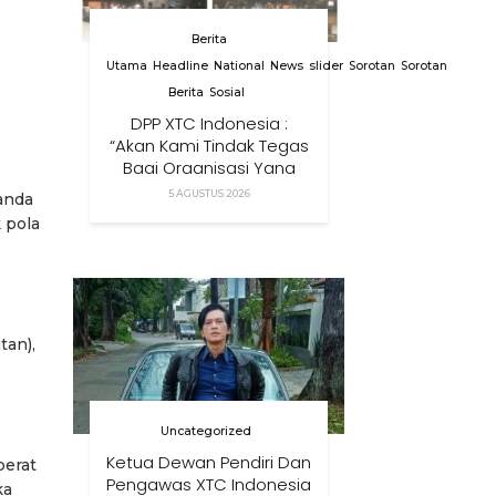
Berita
Utama
Headline
National
News
slider
Sorotan
Sorotan
Berita
Sosial
DPP XTC Indonesia :
“Akan Kami Tindak Tegas
Bagi Organisasi Yang
Menggunakan Nama,
5 AGUSTUS 2026
anda
Logo, Warna, Bendera
 pola
Dan Slogan Kami Tanpa
Izin”
tan),
Uncategorized
Ketua Dewan Pendiri Dan
berat
Pengawas XTC Indonesia
ka