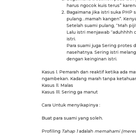
harus ngocok kuis terus” karen
Bagaimana jika istri suka PHP 
pulang…mamah kangen”. Kenyat
Setelah suami pulang, “Mah pijit
Lalu istri menjawab “aduhhhh ca
istri.
Para suami juga Sering protes 
nasehatnya. Sering istri melan
dengan keinginan istri.
Kasus l. Pemarah dan reaktif ketika ada 
ngambekan. Kadang marah tanpa ketahua
Kasus ll. Malas
Kasus lll. Sering ga manut
Cara Untuk menyikapinya :
Buat para suami yang soleh.
Profiling
Tahap 1
adalah
memahami (meresu