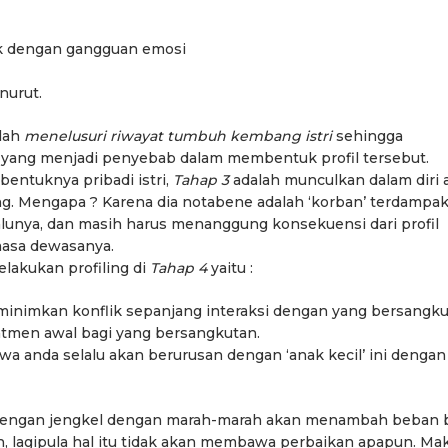
nak dengan gangguan emosi
nurut.
alah
menelusuri riwayat tumbuh kembang istri
sehingga
yang menjadi penyebab dalam membentuk profil tersebut.
bentuknya pribadi istri,
Tahap 3
adalah munculkan dalam diri 
ng. Mengapa ? Karena dia notabene adalah ‘korban’ terdampak
lunya, dan masih harus menanggung konsekuensi dari profil
 masa dewasanya.
lakukan profiling di
Tahap 4
yaitu :
inimkan konflik sepanjang interaksi dengan yang bersangku
atmen awal bagi yang bersangkutan.
a anda selalu akan berurusan dengan ‘anak kecil’ ini dengan
i dengan jengkel dengan marah-marah akan menambah beban 
, lagipula hal itu tidak akan membawa perbaikan apapun. Ma