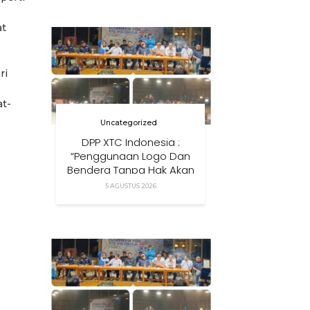
Anak Di Era Digital
at
ri
at-
Uncategorized
DPP XTC Indonesia :
“Penggunaan Logo Dan
Bendera Tanpa Hak Akan
Ditindak”
5 AGUSTUS 2026