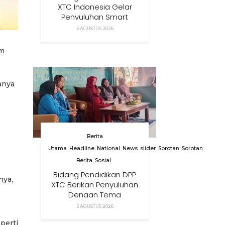
XTC Indonesia Gelar
Penyuluhan Smart
Parenting Di Desa
5 AGUSTUS 2026
Cihanjuang KBB
am
anya
Berita
Utama
Headline
National
News
slider
Sorotan
Sorotan
Berita
Sosial
Bidang Pendidikan DPP
nya,
XTC Berikan Penyuluhan
Dengan Tema
Membangun Peran
5 AGUSTUS 2026
Orang Tua Dalam
perti
Menjaga Kesehatan