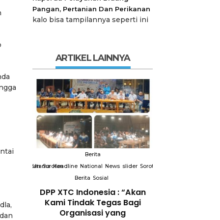
Pangan, Pertanian Dan Perikanan
n
kalo bisa tampilannya seperti ini
p
ARTIKEL LAINNYA
nda
ingga
ntai
Berita
Berit
slider
Sorotan
Utama
Sorotan
Headline
National
News
slider
Sorotan
Utama
Sorotan
Headline
Nation
Berita
Sosial
Berita
So
DPP XTC
DPP XTC Indonesia : “Akan
Terkait “XTC 
 dengan
Kami Tindak Tegas Bagi
Ketua Dewan 
dla,
Peran
Organisasi yang
“Penggunaan N
 dan