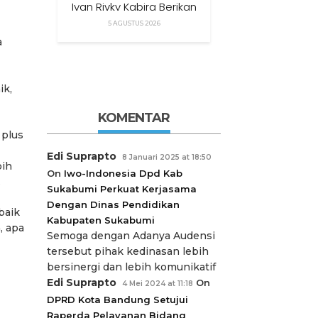
Ivan Rivky Kabira Berikan
Peryataan Sikap Terkait
5 AGUSTUS 2026
“XTC Sexy Road”
a
ik,
KOMENTAR
 plus
Edi Suprapto
8 Januari 2025 at 18:50
bih
On
Iwo-Indonesia Dpd Kab
.
Sukabumi Perkuat Kerjasama
Dengan Dinas Pendidikan
baik
Kabupaten Sukabumi
, apa
Semoga dengan Adanya Audensi
tersebut pihak kedinasan lebih
bersinergi dan lebih komunikatif
Edi Suprapto
On
4 Mei 2024 at 11:18
DPRD Kota Bandung Setujui
Raperda Pelayanan Bidang