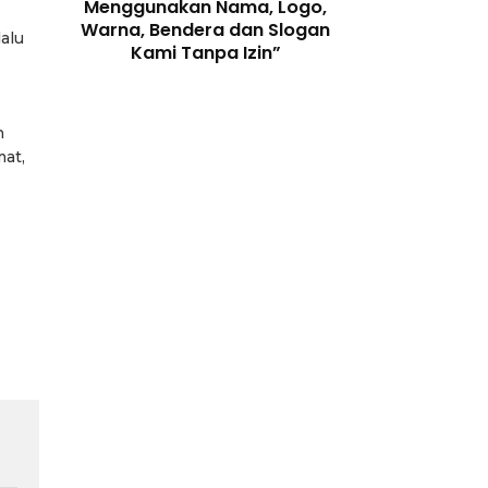
enjaga
Menggunakan Nama, Logo,
Telah Melangga
 Digital
Warna, Bendera dan Slogan
Perundang-
lalu
Kami Tanpa Izin”
n
mat,