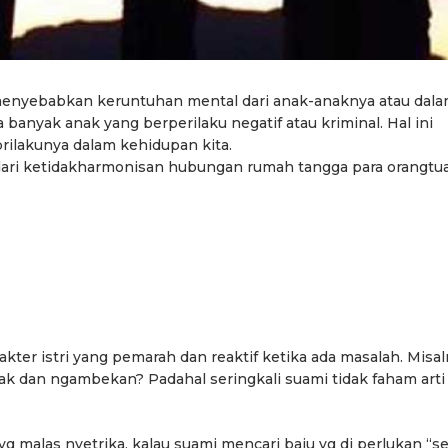
menyebabkan keruntuhan mental dari anak-anaknya atau dal
banyak anak yang berperilaku negatif atau kriminal. Hal ini
rilakunya dalam kehidupan kita.
fek dari ketidakharmonisan hubungan rumah tangga para orangtu
kter istri yang pemarah dan reaktif ketika ada masalah. Misal
 dan ngambekan? Padahal seringkali suami tidak faham arti
g malas nyetrika, kalau suami mencari baju yg di perlukan “se