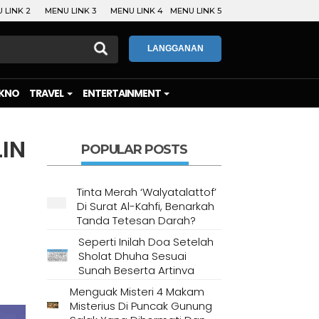
 LINK 2
MENU LINK 3
MENU LINK 4
MENU LINK 5
LANGGANAN
KNO
TRAVEL
ENTERTAINMENT
IN
POPULAR POSTS
Tinta Merah ‘Walyatalattof’
Di Surat Al-Kahfi, Benarkah
Tanda Tetesan Darah?
Seperti Inilah Doa Setelah
Sholat Dhuha Sesuai
Sunah Beserta Artinya
Menguak Misteri 4 Makam
Misterius Di Puncak Gunung