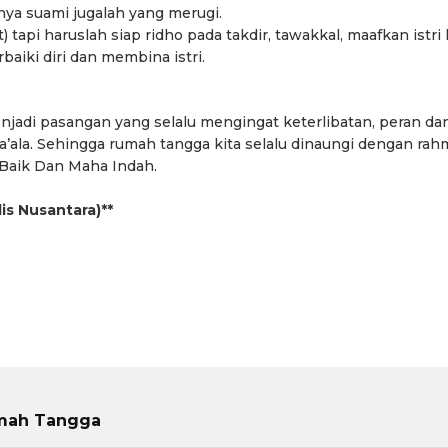
ct
Pemkab Bandung Barat
Orang Tua dalam M
nya suami jugalah yang merugi.
Kesehatan Anak di Era
 tapi haruslah siap ridho pada takdir, tawakkal, maafkan istri 
ki diri dan membina istri.
adi pasangan yang selalu mengingat keterlibatan, peran da
’ala. Sehingga rumah tangga kita selalu dinaungi dengan rah
 Baik Dan Maha Indah.
is Nusantara)**
mah Tangga