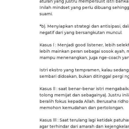
aturan yang justru mempersulit istri bahk
Inilah mindset yang perlu dibuang sehing
suami.
*b). Menyiapkan strategi dan antisipasi, d
negatif dari yang bersangkutan muncul.
Kasus l : Menjadi good listener, lebih selek
lebih mainkan peran sebagai sosok ayah, 
mampu menenangkan, juga nge-coach yang
Istri ekstro yang tempramen, kalau sedan
sembari didoakan, bukan ditinggal pergi n
Kasus ll : saat benar-benar istri mengabai
Berita
Berita
tolong memijat dan sebagainya). Justru i
ama
Headline
National
News
slider
Sorotan
Utama
Sorotan
Headline
National
News
slider
beralih fokus kepada Allah. Berusaha ridh
Berita
Sosial
Berita
Sosial
memohon kemudahan dan pertolongan.
Terkait “XTC Sexy Road”,
PELANTIKAN DPP SWI 202
Ketua Dewan Pendiri :
2031SWI Teguhkan
Kasus lll : Saat terulang lagi ketidak patu
Penggunaan Nama Tersebut
Profesionalisme dan Aks
agar terhindar dari amarah dan kejengkela