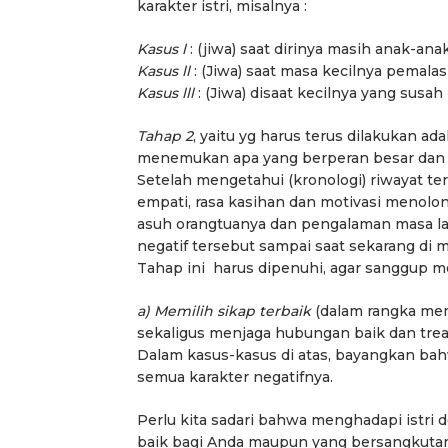
karakter istri, misalnya :
Kasus l
: (jiwa) saat dirinya masih anak-a
Kasus ll
: (Jiwa) saat masa kecilnya pemalas
Kasus lll
: (Jiwa) disaat kecilnya yang susah 
Tahap 2
, yaitu yg harus terus dilakukan ad
menemukan apa yang berperan besar dan 
Setelah mengetahui (kronologi) riwayat ter
empati, rasa kasihan dan motivasi menolo
asuh orangtuanya dan pengalaman masa la
negatif tersebut sampai saat sekarang di
Tahap ini harus dipenuhi, agar sanggup me
a) Memilih sikap terbaik
(dalam rangka mem
sekaligus menjaga hubungan baik dan tre
Dalam kasus-kasus di atas, bayangkan bahw
semua karakter negatifnya.
Perlu kita sadari bahwa menghadapi istr
baik bagi Anda maupun yang bersangkutan