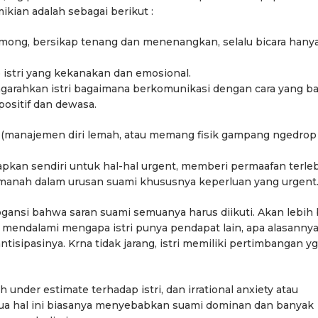
kian adalah sebagai berikut :
gemong, bersikap tenang dan menenangkan, selalu bicara hany
ap istri yang kekanakan dan emosional.
ngarahkan istri bagaimana berkomunikasi dengan cara yang ba
positif dan dewasa.
tri (manajemen diri lemah, atau memang fisik gampang ngedrop
iapkan sendiri untuk hal-hal urgent, memberi permaafan terle
r amanah dalam urusan suami khususnya keperluan yang urgent
ogansi bahwa saran suami semuanya harus diikuti. Akan lebih 
uga mendalami mengapa istri punya pendapat lain, apa alasannya
ntisipasinya. Krna tidak jarang, istri memiliki pertimbangan yg
h under estimate terhadap istri, dan irrational anxiety atau
Dua hal ini biasanya menyebabkan suami dominan dan banyak