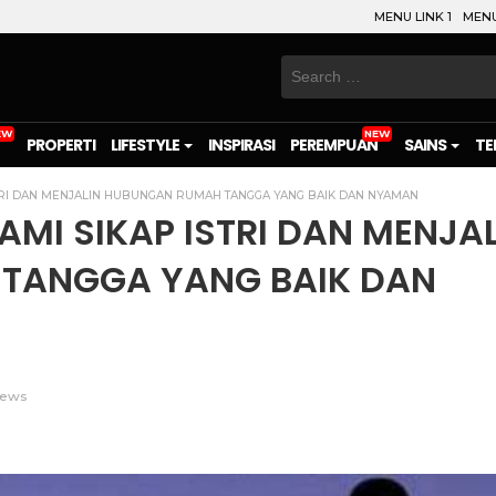
MENU LINK 1
MENU
Search
for:
PROPERTI
LIFESTYLE
INSPIRASI
PEREMPUAN
SAINS
TE
TRI DAN MENJALIN HUBUNGAN RUMAH TANGGA YANG BAIK DAN NYAMAN
MI SIKAP ISTRI DAN MENJAL
TANGGA YANG BAIK DAN
ews
on
l
are