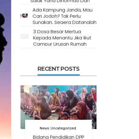
Salak Yang Dihormati Dan
Dianggap Tempat Suci Oleh
Ada Kampung Janda, Mau
Masyarakat Setempat
Cari Jodoh? Tak Perlu
Sungkan, Segera Datanglah
Ke Desa Ini
3 Dosa Besar Mertua
Kepada Menantu Jika Ikut
Campur Urusan Rumah
Tangga
RECENT POSTS
News
Uncategorized
Bidang Pendidikan DPP