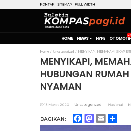
KONTAK
SITEMAP
FULL WIDTH
HOME
NEWS
HYPE
OTOMOTIF
Home
Uncategorized
MENYIKAPI, MEMAHAMI SIKAP IS
MENYIKAPI, MEMAHA
HUBUNGAN RUMAH 
NYAMAN
13 Maret 2020
Uncategorized
Nasional
N
Facebook
Mastod
Emai
Sh
BAGIKAN: