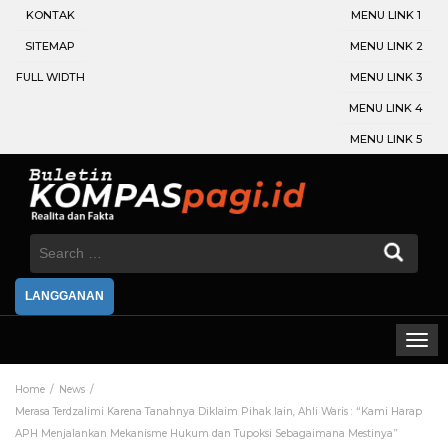
KONTAK
MENU LINK 1
SITEMAP
MENU LINK 2
FULL WIDTH
MENU LINK 3
MENU LINK 4
MENU LINK 5
Search
for:
LANGGANAN
Home
News
Merasa Terdzalimi Karena Tanahnya Diklaim Pihak lain, Ahli Waris : “Kami Harap
APH Menjalankan Mekanisme Hukum dan Tupoksi Sebagaimana Mestinya”