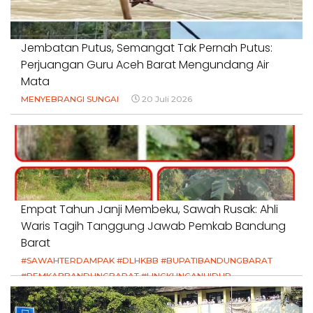
Jembatan Putus, Semangat Tak Pernah Putus:
Perjuangan Guru Aceh Barat Mengundang Air
Mata
MENYEBRANGI SUNGAI
20 Juli 2026
Empat Tahun Janji Membeku, Sawah Rusak: Ahli
Waris Tagih Tanggung Jawab Pemkab Bandung
Barat
#SAWAHTERDAMPAK #DLHKBB #BUPATIBANDUNGBARAT
#PEMKABBANDUNGBARAT #LINGKUNGANHIDUP
#HAKPETANI #KEADILANUNTUKPETANI
#NORMALISASISALURAN #IRIGASIRUSAK