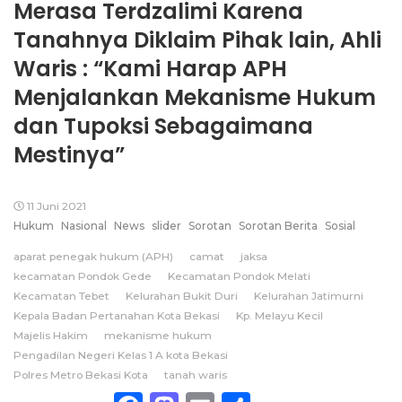
Merasa Terdzalimi Karena
Tanahnya Diklaim Pihak lain, Ahli
Waris : “Kami Harap APH
Menjalankan Mekanisme Hukum
dan Tupoksi Sebagaimana
Mestinya”
11 Juni 2021
Hukum
Nasional
News
slider
Sorotan
Sorotan Berita
Sosial
aparat penegak hukum (APH)
camat
jaksa
kecamatan Pondok Gede
Kecamatan Pondok Melati
Kecamatan Tebet
Kelurahan Bukit Duri
Kelurahan Jatimurni
Kepala Badan Pertanahan Kota Bekasi
Kp. Melayu Kecil
Majelis Hakim
mekanisme hukum
Pengadilan Negeri Kelas 1 A kota Bekasi
Polres Metro Bekasi Kota
tanah waris