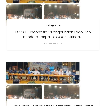
Uncategorized
DPP XTC Indonesia : “Penggunaan Logo Dan
Bendera Tanpa Hak Akan Ditindak”
5 AGUSTUS 2026
Berita Utama
Headline
National
News
slider
Sorotan
Sorotan