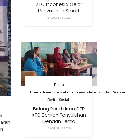
XTC Indonesia Gelar
Penyuluhan Smart
Parenting Di Desa
5 AGUSTUS 2026
Cihanjuang KBB
Berita
Utama
Headline
National
News
slider
Sorotan
Sorotan
Berita
Sosial
Bidang Pendidikan DPP
XTC Berikan Penyuluhan
3
Dengan Tema
saran
Membangun Peran
an
5 AGUSTUS 2026
Orang Tua Dalam
Menjaga Kesehatan