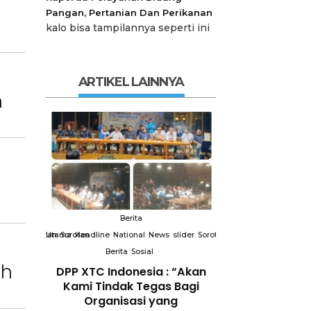
Pangan, Pertanian Dan Perikanan
kalo bisa tampilannya seperti ini
ARTIKEL LAINNYA
n
Berita
Berit
slider
Sorotan
Utama
Sorotan
Headline
National
News
slider
Sorotan
Utama
Sorotan
Headline
Nation
Berita
Sosial
Berita
So
ah
DPP XTC
DPP XTC Indonesia : “Akan
Terkait “XTC 
 dengan
Kami Tindak Tegas Bagi
Ketua Dewan 
Peran
Organisasi yang
“Penggunaan N