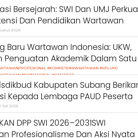
ct
Pemkab Bandung Barat
Orang Tua dalam M
an”
asi Bersejarah: SWI Dan UMJ Perkua
Kesehatan Anak di Era
ensi Dan Pendidikan Wartawan
l
ustus 2026
g Baru Wartawan Indonesia: UKW,
an Penguatan Akademik Dalam Satu
asi
ARTAWANPROFESIONAL #KOMPETENSIWARTAWAN #RPLUMJ
ARTAWAN #SWINASIONAL #SWIJABAR
26
isdikbud Kabupaten Subang Berika
asi Kepada Lembaga PAUD Peserta
Video MPLS Dan G7KAIH
 Juli 2026
IKAN DPP SWI 2026–2031SWI
n Profesionalisme Dan Aksi Nyata