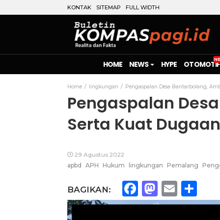
KONTAK
SITEMAP
FULL WIDTH
HOME
NEWS
HYPE
OTOMOTIF
Home
lingkungan
Pengaspalan Desa Bantarbolang, Ambu
Pengaspalan Desa
Serta Kuat Dugaan
29 Agustus 2022
apbd
APH
Hukum
lingkungan
Pemalang
Peng
Facebook
Mastod
Emai
Sh
BAGIKAN: