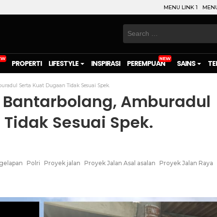
MENU LINK 1
MENU
Search
for:
PROPERTI
LIFESTYLE
INSPIRASI
PEREMPUAN
SAINS
TE
radul Serta Kuat Dugaan Tidak Sesuai Spek.
 Bantarbolang, Amburadul
 Tidak Sesuai Spek.
gelapan
Polri
Proyek jalan
Proyek Jalan Asal asalan
Proyek Jalan Raya
on
l
are