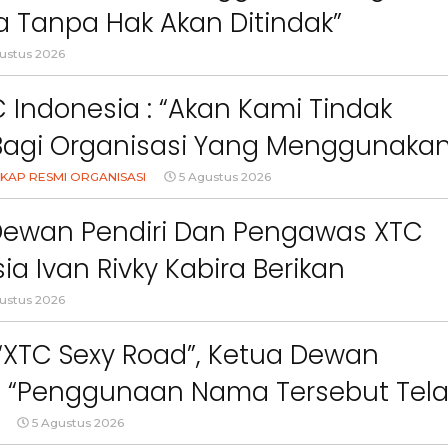
 Tanpa Hak Akan Ditindak”
ustus 2026
 Indonesia : “Akan Kami Tindak
Bagi Organisasi Yang Menggunaka
Logo, Warna, Bendera Dan Slogan
KAP RESMI ORGANISASI
5 Agustus 2026
npa Izin”
Dewan Pendiri Dan Pengawas XTC
ia Ivan Rivky Kabira Berikan
an Sikap Terkait “XTC Sexy Road”
ustus 2026
Berita
Berita
Sorotan
Utama
Sorotan
Headline
National
News
Sorotan
Sorotan
Utama
Headline
National
News
 “XTC Sexy Road”, Ketua Dewan
Berita
Berita
Sosial
 : “Penggunaan Nama Tersebut Tel
6–
Empat Tahun Janji Membeku,
Bidang Pendidikan 
Sawah Rusak: Ahli Waris
Berikan Penyuluhan
gar Ketentuan Perundang-
5 Agustus 2026
i
Tagih Tanggung Jawab
Tema Membangun 