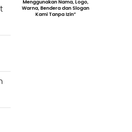
enjaga
Menggunakan Nama, Logo,
Telah Melangga
t
 Digital
Warna, Bendera dan Slogan
Perundang-
Kami Tanpa Izin”
n