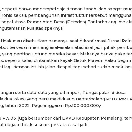
ni, seperti hanya menempel saja dengan tanah, dan sangat mu
ironis sekali, pembangunan infrastruktur tersebut menggun
dah sepatutnya Pemerintah Desa (Pemdes) Bantarbolang, mela
gutamakan kualitas speknya.
idak mau disebutkan namanya, saat dikonfirmasi Jurnal Polri
ebut terkesan memang asal-asalan atau asal jadi, pihak pemb
, yang penting untung mereka besar. Makanya hanya pake t
 seperti kalau di ibaratkan kayak Getuk Mawur. Kalau begini,
agi, dengan istilah jalan diaspal, tapi sehari sudah rusak lagi
apangan serta data-data yang dihimpun, Pengaspalan didesa
a dua lokasi yang pertama didusun Bantarbolang Rt.07 Rw.04
 tahun 2022. Pagu anggaran Rp.100.000.000,-.
8 Rw.03. juga bersumber dari BKKD Kabupaten Pemalang, ta
 dugaan tidak sesuai spek atau asal jadi.