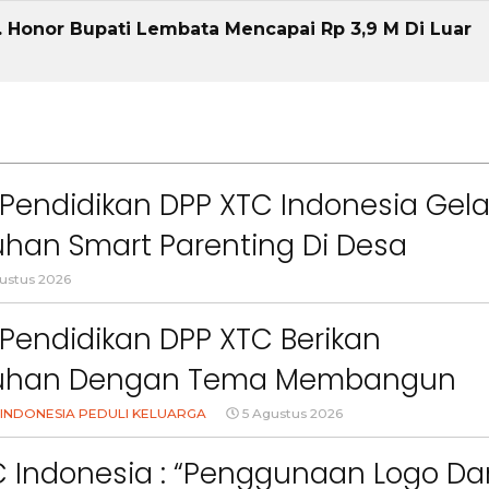
. Honor Bupati Lembata Mencapai Rp 3,9 M Di Luar
Pendidikan DPP XTC Indonesia Gela
han Smart Parenting Di Desa
uang KBB
ustus 2026
Pendidikan DPP XTC Berikan
uhan Dengan Tema Membangun
Orang Tua Dalam Menjaga
INDONESIA PEDULI KELUARGA
5 Agustus 2026
an Anak Di Era Digital
C Indonesia : “Penggunaan Logo Da