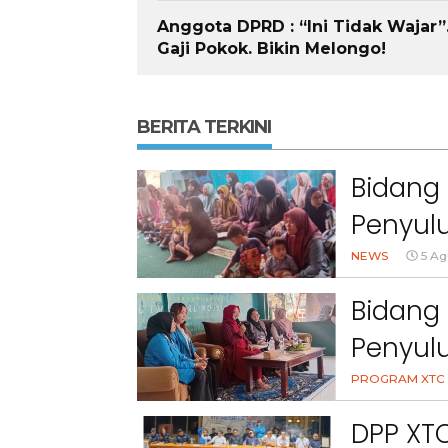
Anggota DPRD : “Ini Tidak Wajar”
Gaji Pokok. Bikin Melongo!
BERITA TERKINI
Bidang 
Penyulu
Cihanj
NEWS
5 Ag
Bidang 
Penyul
Peran 
PROGRAM XTC 
Kesehat
DPP XT