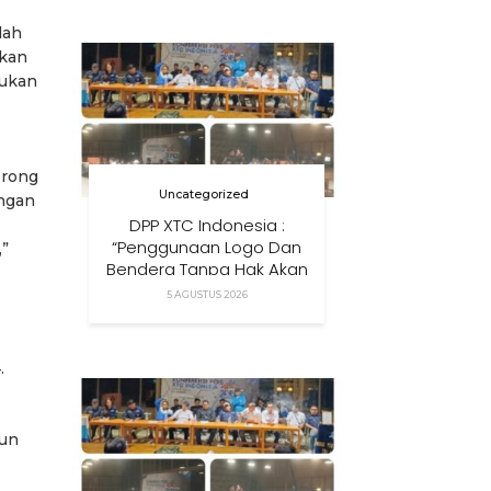
Anak Di Era Digital
dah
akan
kukan
orong
Uncategorized
angan
DPP XTC Indonesia :
“Penggunaan Logo Dan
,”
Bendera Tanpa Hak Akan
Ditindak”
5 AGUSTUS 2026
.
hun