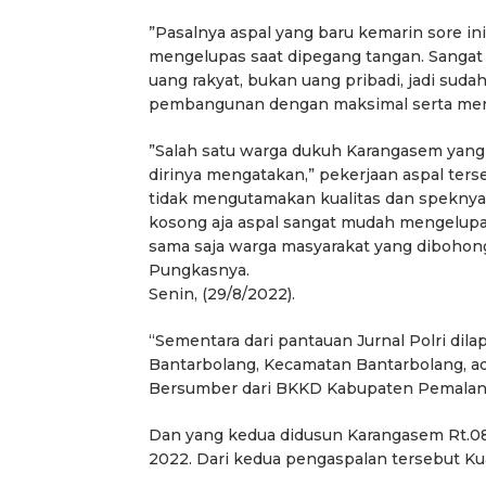
”Pasalnya aspal yang baru kemarin sore i
mengelupas saat dipegang tangan. Sangat 
uang rakyat, bukan uang pribadi, jadi su
pembangunan dengan maksimal serta men
”Salah satu warga dukuh Karangasem yang t
dirinya mengatakan,” pekerjaan aspal ters
tidak mengutamakan kualitas dan speknya
kosong aja aspal sangat mudah mengelupas,
sama saja warga masyarakat yang dibohongi l
Pungkasnya.
Senin, (29/8/2022).
“Sementara dari pantauan Jurnal Polri dil
Bantarbolang, Kecamatan Bantarbolang, ad
Bersumber dari BKKD Kabupaten Pemalang,
Dan yang kedua didusun Karangasem Rt.0
2022. Dari kedua pengaspalan tersebut Kuat