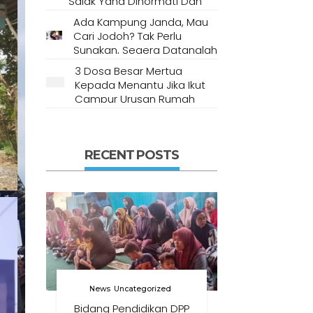
Salak Yang Dihormati Dan
Dianggap Tempat Suci Oleh
Ada Kampung Janda, Mau
Masyarakat Setempat
Cari Jodoh? Tak Perlu
Sungkan, Segera Datanglah
Ke Desa Ini
3 Dosa Besar Mertua
Kepada Menantu Jika Ikut
Campur Urusan Rumah
Tangga
RECENT POSTS
News
Uncategorized
Bidang Pendidikan DPP