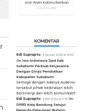
Ivan Rivky Kabira Berikan
Peryataan Sikap Terkait
5 AGUSTUS 2026
“XTC Sexy Road”
KOMENTAR
r
Edi Suprapto
8 Januari 2025 at 18:50
On
Iwo-Indonesia Dpd Kab
Sukabumi Perkuat Kerjasama
Dengan Dinas Pendidikan
Kabupaten Sukabumi
Semoga dengan Adanya Audensi
tersebut pihak kedinasan lebih
bersinergi dan lebih komunikatif
Edi Suprapto
On
4 Mei 2024 at 11:18
DPRD Kota Bandung Setujui
n
Raperda Pelayanan Bidang