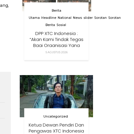
ang,
Berita
Utama
Headline
National
News
slider
Sorotan
Sorotan
Berita
Sosial
DPP XTC Indonesia :
“Akan Kami Tindak Tegas
Bagi Organisasi Yang
Menggunakan Nama,
5 AGUSTUS 2026
Logo, Warna, Bendera
Dan Slogan Kami Tanpa
Izin”
Uncategorized
Ketua Dewan Pendiri Dan
Pengawas XTC Indonesia