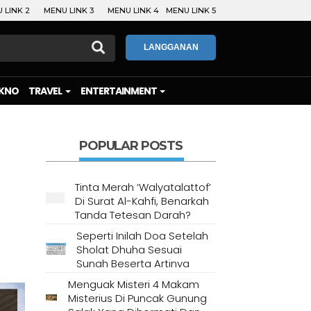
 LINK 2
MENU LINK 3
MENU LINK 4
MENU LINK 5
LANGGANAN
KNO
TRAVEL
ENTERTAINMENT
POPULAR POSTS
Tinta Merah ‘Walyatalattof’
Di Surat Al-Kahfi, Benarkah
Tanda Tetesan Darah?
Seperti Inilah Doa Setelah
Sholat Dhuha Sesuai
Sunah Beserta Artinya
Menguak Misteri 4 Makam
Misterius Di Puncak Gunung