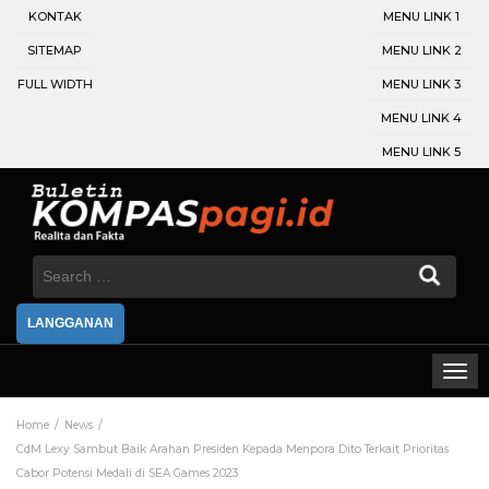
KONTAK
MENU LINK 1
SITEMAP
MENU LINK 2
FULL WIDTH
MENU LINK 3
MENU LINK 4
MENU LINK 5
Search
for:
LANGGANAN
Home
News
CdM Lexy Sambut Baik Arahan Presiden Kepada Menpora Dito Terkait Prioritas
Cabor Potensi Medali di SEA Games 2023