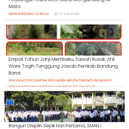
Mata
MENYEBRANGI SUNGAI
20 Juli 2026
Empat Tahun Janji Membeku, Sawah Rusak: Ahli
Waris Tagih Tanggung Jawab Pemkab Bandung
Barat
#SAWAHTERDAMPAK #DLHKBB #BUPATIBANDUNGBARAT
#PEMKABBANDUNGBARAT #LINGKUNGANHIDUP
#HAKPETANI #KEADILANUNTUKPETANI
#NORMALISASISALURAN #IRIGASIRUSAK
#DUGAANPENCEMARAN #AKUNTABILITASPEMERINTAH
18 Juli 2026
Bangun Disiplin Sejak Hari Pertama, SMAN 1