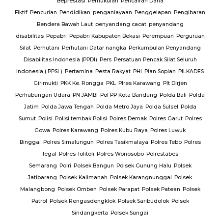
Beprestasi
Pemukulan
Pencairan Dana
Fiktif
Pencurian
Pendidikan
penganiayaan
Penggelapan
Pengibaran
Bendera Bawah Laut
penyandang cacat
penyandang
disabilitas
Pepabri
Pepabri Kabupaten Bekasi
Perempuan
Perguruan
Silat
Perhutani
Perhutani Datar nangka
Perkumpulan Penyandang
Disabilitas Indonesia (PPDI)
Pers
Persatuan Pencak Silat Seluruh
Indonesia ( PPSI )
Pertamina
Pesta Rakyat
PHI
Pian Sopian
PILKADES
Girimukti
PKK Ke. Rongga
PKL
Plres Karawang
Plt Dirjen
Perhubungan Udara
PN JAMBI
Pol PP Kota Bandung
Polda Bali
Polda
Jatim
Polda Jawa Tengah
Polda Metro Jaya
Polda Sulsel
Polda
Sumut
Polisi
Polisi tembak Polisi
Polres Demak
Polres Garut
Polres
Gowa
Polres Karawang
Polres Kubu Raya
Polres Luwuk
Binggai
Polres Simalungun
Polres Tasikmalaya
Polres Tebo
Polres
Tegal
Polres Tolitoli
Polres Wonosobo
Polrestabes
Semarang
Polri
Polsek Bangun
Polsek Gunung Halu
Polsek
Jatibarang
Polsek Kalimanah
Polsek Karangnunggal
Polsek
Malangbong
Polsek Omben
Polsek Parapat
Polsek Patean
Polsek
Patrol
Polsek Rengasdengklok
Polsek Saribudolok
Polsek
Sindangkerta
Polsek Sungai