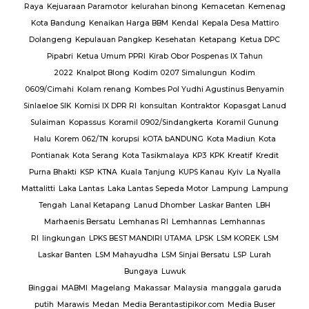
Raya
Kejuaraan Paramotor
kelurahan binong
Kemacetan
Kemenag
Kota Bandung
Kenaikan Harga BBM
Kendal
Kepala Desa Mattiro
Dolangeng
Kepulauan Pangkep
Kesehatan
Ketapang
Ketua DPC
Pipabri
Ketua Umum PPRI
Kirab Obor Pospenas IX Tahun
2022
Knalpot Blong
Kodim 0207 Simalungun
Kodim
0609/Cimahi
Kolam renang
Kombes Pol Yudhi Agustinus Benyamin
Sinlaeloe SIK
Komisi IX DPR RI
konsultan
Kontraktor
Kopasgat Lanud
Sulaiman
Kopassus
Koramil 0902/Sindangkerta
Koramil Gunung
Halu
Korem 062/TN
korupsi
kOTA bANDUNG
Kota Madiun
Kota
Pontianak
Kota Serang
Kota Tasikmalaya
KP3
KPK
Kreatif
Kredit
Purna Bhakti
KSP
KTNA
Kuala Tanjung
KUPS Kanau
Kyiv
La Nyalla
Mattalitti
Laka Lantas
Laka Lantas Sepeda Motor
Lampung
Lampung
Tengah
Lanal Ketapang
Lanud Dhomber
Laskar Banten
LBH
Marhaenis Bersatu
Lemhanas RI
Lemhannas
Lemhannas
RI
lingkungan
LPKS BEST MANDIRI UTAMA
LPSK
LSM KOREK
LSM
Laskar Banten
LSM Mahayudha
LSM Sinjai Bersatu
LSP
Lurah
Bungaya
Luwuk
Binggai
MABMI
Magelang
Makassar
Malaysia
manggala garuda
putih
Marawis
Medan
Media Berantastipikor.com
Media Buser