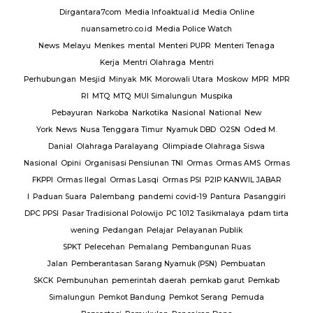
Dirgantara7com
Media Infoaktual.id
Media Online
nuansametro.co.id
Media Police Watch
News
Melayu
Menkes
mental
Menteri PUPR
Menteri Tenaga
Kerja
Mentri Olahraga
Mentri
Perhubungan
Mesjid
Minyak
MK
Morowali Utara
Moskow
MPR
MPR
RI
MTQ
MTQ
MUI Simalungun
Muspika
Pebayuran
Narkoba
Narkotika
Nasional
National
New
York
News
Nusa Tenggara Timur
Nyamuk DBD
O2SN
Oded M.
Danial
Olahraga Paralayang
Olimpiade Olahraga Siswa
Nasional
Opini
Organisasi Pensiunan TNI
Ormas
Ormas AMS
Ormas
FKPPI
Ormas Ilegal
Ormas Lasqi
Ormas PSI
P2IP KANWIL JABAR
I
Paduan Suara
Palembang
pandemi covid-19
Pantura
Pasanggiri
DPC PPSI
Pasar Tradisional Polowijo
PC 1012 Tasikmalaya
pdam tirta
wening
Pedangan
Pelajar
Pelayanan Publik
SPKT
Pelecehan
Pemalang
Pembangunan Ruas
Jalan
Pemberantasan Sarang Nyamuk (PSN)
Pembuatan
SKCK
Pembunuhan
pemerintah daerah
pemkab garut
Pemkab
Simalungun
Pemkot Bandung
Pemkot Serang
Pemuda