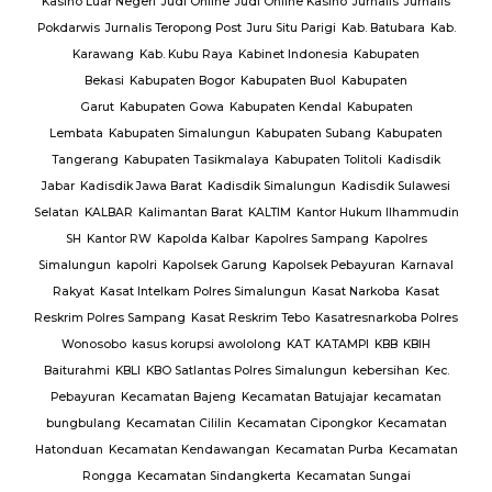
Kasino Luar Negeri
Judi Online
Judi Online Kasino
Jurnalis
Jurnalis
ang
Pokdarwis
Jurnalis Teropong Post
Juru Situ Parigi
Kab. Batubara
Kab.
rang
Karawang
Kab. Kubu Raya
Kabinet Indonesia
Kabupaten
Bekasi
Kabupaten Bogor
Kabupaten Buol
Kabupaten
gan
Garut
Kabupaten Gowa
Kabupaten Kendal
Kabupaten
g
TNI
Lembata
Kabupaten Simalungun
Kabupaten Subang
Kabupaten
Tangerang
Kabupaten Tasikmalaya
Kabupaten Tolitoli
Kadisdik
ijab
Jabar
Kadisdik Jawa Barat
Kadisdik Simalungun
Kadisdik Sulawesi
us
Selatan
KALBAR
Kalimantan Barat
KALTIM
Kantor Hukum Ilhammudin
ng
SH
Kantor RW
Kapolda Kalbar
Kapolres Sampang
Kapolres
Simalungun
kapolri
Kapolsek Garung
Kapolsek Pebayuran
Karnaval
an
Rakyat
Kasat Intelkam Polres Simalungun
Kasat Narkoba
Kasat
Reskrim Polres Sampang
Kasat Reskrim Tebo
Kasatresnarkoba Polres
uk
Wonosobo
kasus korupsi awololong
KAT
KATAMPI
KBB
KBIH
Baiturahmi
KBLI
KBO Satlantas Polres Simalungun
kebersihan
Kec.
Pebayuran
Kecamatan Bajeng
Kecamatan Batujajar
kecamatan
bungbulang
Kecamatan Cililin
Kecamatan Cipongkor
Kecamatan
Hatonduan
Kecamatan Kendawangan
Kecamatan Purba
Kecamatan
Rongga
Kecamatan Sindangkerta
Kecamatan Sungai