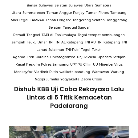
Bansa
Sulawesi Selatan
Sulawesi Utara
Sumatera
Utara
Summarecon
Taman Anggur Ponjay
Taman Fitnes
Tambang
Mas Ilegal
TAMPAK
Tanah Longsor
Tangerang Selatan
Tanggerang
Selatan
Tanggul Sungai
Pemali
Tangsel
TAPLAI
Tasikmalaya
Tegal
tempat pembuangan
sampah
Teuku Umar
TNI
TNI AL Ketapang
TNI AU
TNI Ketapang
TNI
Lanud Sulaiman
TNI-Polri
Togel
Tokoh
Agama
Tren
Ukraina
Uncategorized
Unjuk Rasa
Upacara Sertijab
Kasat Reskrim Polres Sampang
UPT PU Cillin
UU Minerba
Virus
Monkeyfox
Vladimir Putin
walikota bandung
Wartawan
Warung
Ngopi Jurnalis
Yogyakarta
Zebra Cross
Dishub KBB Uji Coba Rekayasa Lalu
Lintas di 5 Titik Kemacetan
Padalarang