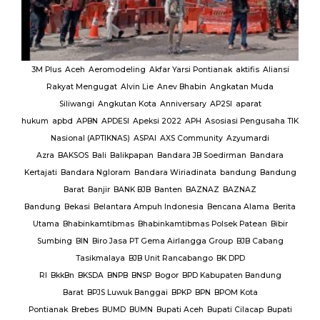
MUI
3M Plus
Aceh
Aeromodeling
Akfar Yarsi Pontianak
aktifis
Aliansi
Rakyat Mengugat
Alvin Lie
Anev Bhabin
Angkatan Muda
Ut
Siliwangi
Angkutan Kota
Anniversary
AP2SI
aparat
M.
hukum
apbd
APBN
APDESI
Apeksi 2022
APH
Asosiasi Pengusaha TIK
K
Nasional (APTIKNAS)
ASPAI
AXS Community
Azyumardi
D
rmas
Azra
BAKSOS
Bali
Balikpapan
Bandara JB Soedirman
Bandara
Te
BAR
Kertajati
Bandara Ngloram
Bandara Wiriadinata
bandung
Bandung
giri
Barat
Banjir
BANK BJB
Banten
BAZNAZ
BAZNAZ
tirta
Bandung
Bekasi
Belantara Ampuh Indonesia
Bencana Alama
Berita
Utama
Bhabinkamtibmas
Bhabinkamtibmas Polsek Patean
Bibir
Sumbing
BIN
Biro Jasa PT Gema Airlangga Group
BJB Cabang
Tasikmalaya
BJB Unit Rancabango
BK DPD
ab
RI
BkkBn
BKSDA
BNPB
BNSP
Bogor
BPD Kabupaten Bandung
Barat
BPJS Luwuk Banggai
BPKP
BPN
BPOM Kota
Pontianak
Brebes
BUMD
BUMN
Bupati Aceh
Bupati Cilacap
Bupati