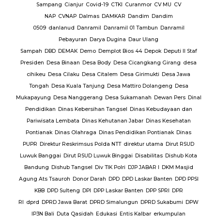
baran
Sampang
Cianjur
Covid-19
CTKI
Curanmor
CV MU
CV
NAP
CVNAP
Dalmas
DAMKAR
Dandim
Dandim
uruan
0509
danlanud
Danramil
Danramil 01 Tambun
Danramil
dang
Pebayuran
Darya Dugina
Daur Ulang
ruh
Sampah
DBD
DEMAK
Demo
Demplot Bios 44
Depok
Deputi II Staf
KADES
Presiden
Desa Binaan
Desa Body
Desa Cicangkang Girang
desa
cihikeu
Desa Cilaku
Desa Citalem
Desa Girimukti
Desa Jawa
Polda
Tongah
Desa Kuala Tanjung
Desa Mattiro Dolangeng
Desa
da
Mukapayung
Desa Nanggerang
Desa Sukamanah
Dewan Pers
Dinal
lres
Pendidikan
Dinas Kebersihan Tangsel
Dinas Kebudayaan dan
Pariwisata Lembata
Dinas Kehutanan Jabar
Dinas Kesehatan
lres
Pontianak
Dinas Olahraga
Dinas Pendidikan Pontianak
Dinas
PUPR
Direktur Reskrimsus Polda NTT
direktur utama
Dirut RSUD
k
Luwuk Banggai
Dirut RSUD Luwuk Binggai
Disabilitas
Dishub Kota
k
Bandung
Dishub Tangsel
Div TIK Polri
DJP JABAR I
DKM Masjid
lsek
Agung Ats Tsauroh
Donor Darah
DPD
DPD Laskar Banten
DPD PPSI
KBB
DPD Sulteng
DPI
DPP Laskar Banten
DPP SPRI
DPR
RI
dprd
DPRD Jawa Barat
DPRD Simalungun
DPRD Sukabumi
DPW
en
IP3N Bali
Duta Qasidah
Edukasi
Entis Kalbar
erkumpulan