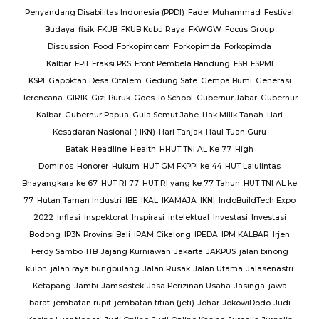
Jalan
Penyandang Disabilitas Indonesia (PPDI)
Fadel Muhammad
Festival
AJ
PT.
Budaya
fisik
FKUB
FKUB Kubu Raya
FKWGW
Focus Group
A
PT.
Discussion
Food
Forkopimcam
Forkopimda
Forkopimda
T.
Kalbar
FPII
Fraksi PKS
Front Pembela Bandung
FSB
FSPMI
PUPR
KSPI
Gapoktan Desa Citalem
Gedung Sate
Gempa Bumi
Generasi
s
Terencana
GIRIK
Gizi Buruk
Goes To School
Gubernur Jabar
Gubernur
esta
Kalbar
Gubernur Papua
Gula Semut Jahe
Hak Milik Tanah
Hari
RSUD
Kesadaran Nasional (HKN)
Hari Tanjak
Haul Tuan Guru
Batak
Headline
Health
HHUT TNI AL Ke 77
High
Sat
Dominos
Honorer
Hukum
HUT GM FKPPI ke 44
HUT Lalulintas
Bhayangkara ke 67
HUT RI 77
HUT RI yang ke 77 Tahun
HUT TNI AL ke
i
77
Hutan Taman Industri
IBE
IKAL
IKAMAJA
IKNI
IndoBuildTech Expo
2022
Inflasi
Inspektorat
Inspirasi
intelektual
Investasi
Investasi
itu
Bodong
IP3N Provinsi Bali
IPAM Cikalong
IPEDA
IPM KALBAR
Irjen
 Al
Ferdy Sambo
ITB
Jajang Kurniawan
Jakarta
JAKPUS
jalan binong
kulon
jalan raya bungbulang
Jalan Rusak
Jalan Utama
Jalasenastri
Ketapang
Jambi
Jamsostek
Jasa Perizinan Usaha
Jasinga
jawa
barat
jembatan rupit
jembatan titian (jeti)
Johar
JokowiDodo
Judi