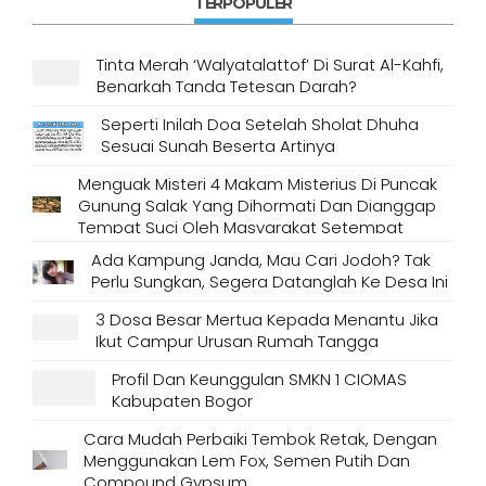
TERPOPULER
Tinta Merah ‘Walyatalattof’ Di Surat Al-Kahfi,
Benarkah Tanda Tetesan Darah?
Seperti Inilah Doa Setelah Sholat Dhuha
Sesuai Sunah Beserta Artinya
Menguak Misteri 4 Makam Misterius Di Puncak
Gunung Salak Yang Dihormati Dan Dianggap
Tempat Suci Oleh Masyarakat Setempat
Ada Kampung Janda, Mau Cari Jodoh? Tak
Perlu Sungkan, Segera Datanglah Ke Desa Ini
3 Dosa Besar Mertua Kepada Menantu Jika
Ikut Campur Urusan Rumah Tangga
Profil Dan Keunggulan SMKN 1 CIOMAS
Kabupaten Bogor
Cara Mudah Perbaiki Tembok Retak, Dengan
Menggunakan Lem Fox, Semen Putih Dan
Compound Gypsum