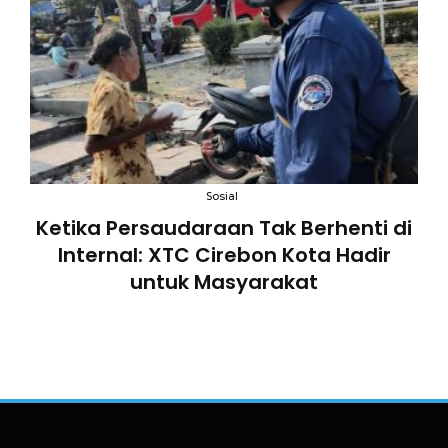
an
Sosial
B
Ketika Persaudaraan Tak Berhenti di
n
Internal: XTC Cirebon Kota Hadir
untuk Masyarakat
an
a