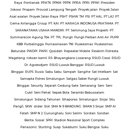
Raya
Pontianak
PPATK
PPKM
PPPK
PPRA
PPRI
PPWI
Presiden
Jokowi
Propam
Provost Lampung Tengah
Proyek jalan
Proyek Jalan
Asal asalan
Proyek Jalan Raya
PSHT
PSHW TM
PSI
PT HAL
PT LAJ
PT.
Gema Airlangga Group
PT. KAI
PT. KARAGA INDONUSA PRATAMA
PT.
SARANATAMA USAHA MANDIRI
PT. Seminung Jaya Properti
PT.
Summarecon Agung Tbk
PT. TPL
Pungli
Pungli Perban Anti Air
PUPR
KBB
Purbalingga
Purnawirawan TNI
Puskesmas
Puskesmas
Baturube
PWDPI
PWRI
Qosidah
Repeater Mobile
Reskrim Polresta
Magelang
ridwan kamil
RS. Bhayangkara Losarang
RSUD Ciawi
RSUD
Dr. Agoesdjam
RSUD Luwuk Banggai
RSUD Luwuk
Binggai
RUPS
Rusia
Sabu Sabu
Sampah
Sangihe
Sat Intelkam
Sat
Samapta Polres Simalungun
Satgas Saber Pungli Luwuk
Binggai
Security
Sejarah Gedung Sate
Semarang
Seni
Seni
Cukil
Seni Pahat
Sepak Bola
Serambi Babussalam
Simalungun
Sidang Tahunan
Sihaporas
Simalungun
Sinjai
Situ
Parigi\
SKW
slider
Slot
SMA N 9 BANDUNG
SMAN 5 Sinjai
SMP Al
Fatah
SMP N 2 Gununghalu
Soni Salimi
Sorotan
Sorotan
Berita
Sosial
SPRI
Stadion Nasional Sport Complex
Panasonic
Stunting
Suap
Sukabumi
Suku Bangsa
Suku