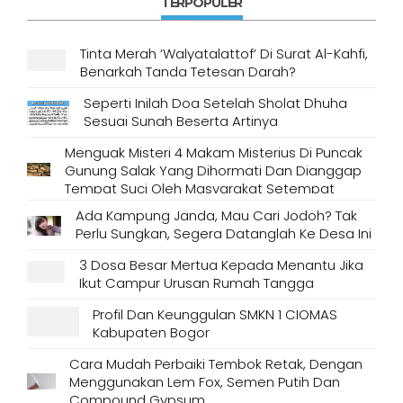
TERPOPULER
Tinta Merah ‘Walyatalattof’ Di Surat Al-Kahfi,
Benarkah Tanda Tetesan Darah?
Seperti Inilah Doa Setelah Sholat Dhuha
Sesuai Sunah Beserta Artinya
Menguak Misteri 4 Makam Misterius Di Puncak
Gunung Salak Yang Dihormati Dan Dianggap
Tempat Suci Oleh Masyarakat Setempat
Ada Kampung Janda, Mau Cari Jodoh? Tak
Perlu Sungkan, Segera Datanglah Ke Desa Ini
3 Dosa Besar Mertua Kepada Menantu Jika
Ikut Campur Urusan Rumah Tangga
Profil Dan Keunggulan SMKN 1 CIOMAS
Kabupaten Bogor
Cara Mudah Perbaiki Tembok Retak, Dengan
Menggunakan Lem Fox, Semen Putih Dan
Compound Gypsum