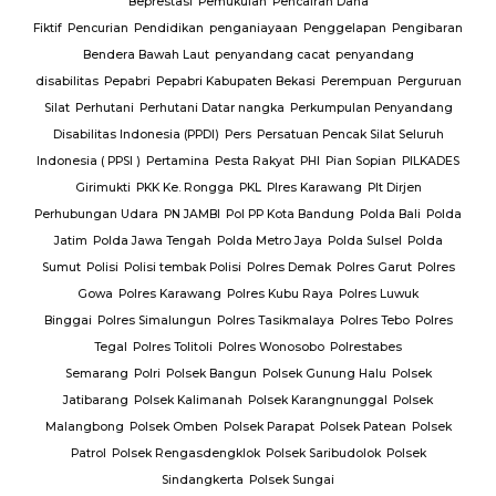
Beprestasi
Pemukulan
Pencairan Dana
Fiktif
Pencurian
Pendidikan
penganiayaan
Penggelapan
Pengibaran
Bendera Bawah Laut
penyandang cacat
penyandang
disabilitas
Pepabri
Pepabri Kabupaten Bekasi
Perempuan
Perguruan
Silat
Perhutani
Perhutani Datar nangka
Perkumpulan Penyandang
Disabilitas Indonesia (PPDI)
Pers
Persatuan Pencak Silat Seluruh
Indonesia ( PPSI )
Pertamina
Pesta Rakyat
PHI
Pian Sopian
PILKADES
Girimukti
PKK Ke. Rongga
PKL
Plres Karawang
Plt Dirjen
Perhubungan Udara
PN JAMBI
Pol PP Kota Bandung
Polda Bali
Polda
Jatim
Polda Jawa Tengah
Polda Metro Jaya
Polda Sulsel
Polda
Sumut
Polisi
Polisi tembak Polisi
Polres Demak
Polres Garut
Polres
Gowa
Polres Karawang
Polres Kubu Raya
Polres Luwuk
Binggai
Polres Simalungun
Polres Tasikmalaya
Polres Tebo
Polres
Tegal
Polres Tolitoli
Polres Wonosobo
Polrestabes
Semarang
Polri
Polsek Bangun
Polsek Gunung Halu
Polsek
Jatibarang
Polsek Kalimanah
Polsek Karangnunggal
Polsek
Malangbong
Polsek Omben
Polsek Parapat
Polsek Patean
Polsek
Patrol
Polsek Rengasdengklok
Polsek Saribudolok
Polsek
Sindangkerta
Polsek Sungai