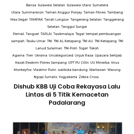
Bansa
Sulawesi Selatan
Sulawesi Utara
Sumatera
Utara
Summarecon
Taman Anggur Ponjay
Taman Fitnes
Tambang
Mas Ilegal
TAMPAK
Tanah Longsor
Tangerang Selatan
Tanggerang
Selatan
Tanggul Sungai
Pemali
Tangsel
TAPLAI
Tasikmalaya
Tegal
tempat pembuangan
sampah
Teuku Umar
TNI
TNI AL Ketapang
TNI AU
TNI Ketapang
TNI
Lanud Sulaiman
TNI-Polri
Togel
Tokoh
Agama
Tren
Ukraina
Uncategorized
Unjuk Rasa
Upacara Sertijab
Kasat Reskrim Polres Sampang
UPT PU Cillin
UU Minerba
Virus
Monkeyfox
Vladimir Putin
walikota bandung
Wartawan
Warung
Ngopi Jurnalis
Yogyakarta
Zebra Cross
Dishub KBB Uji Coba Rekayasa Lalu
Lintas di 5 Titik Kemacetan
Padalarang