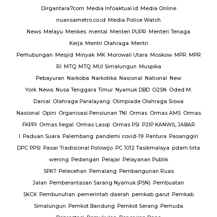
Dirgantara7com
Media Infoaktual.id
Media Online
nuansametro.co.id
Media Police Watch
News
Melayu
Menkes
mental
Menteri PUPR
Menteri Tenaga
Kerja
Mentri Olahraga
Mentri
Perhubungan
Mesjid
Minyak
MK
Morowali Utara
Moskow
MPR
MPR
RI
MTQ
MTQ
MUI Simalungun
Muspika
Pebayuran
Narkoba
Narkotika
Nasional
National
New
York
News
Nusa Tenggara Timur
Nyamuk DBD
O2SN
Oded M.
Danial
Olahraga Paralayang
Olimpiade Olahraga Siswa
Nasional
Opini
Organisasi Pensiunan TNI
Ormas
Ormas AMS
Ormas
FKPPI
Ormas Ilegal
Ormas Lasqi
Ormas PSI
P2IP KANWIL JABAR
I
Paduan Suara
Palembang
pandemi covid-19
Pantura
Pasanggiri
DPC PPSI
Pasar Tradisional Polowijo
PC 1012 Tasikmalaya
pdam tirta
wening
Pedangan
Pelajar
Pelayanan Publik
SPKT
Pelecehan
Pemalang
Pembangunan Ruas
Jalan
Pemberantasan Sarang Nyamuk (PSN)
Pembuatan
SKCK
Pembunuhan
pemerintah daerah
pemkab garut
Pemkab
Simalungun
Pemkot Bandung
Pemkot Serang
Pemuda