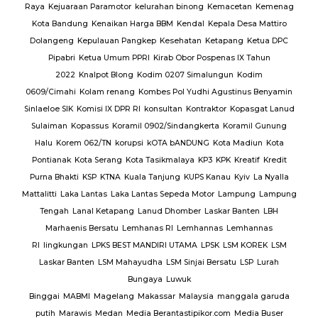
Raya
Kejuaraan Paramotor
kelurahan binong
Kemacetan
Kemenag
Kota Bandung
Kenaikan Harga BBM
Kendal
Kepala Desa Mattiro
Dolangeng
Kepulauan Pangkep
Kesehatan
Ketapang
Ketua DPC
Pipabri
Ketua Umum PPRI
Kirab Obor Pospenas IX Tahun
2022
Knalpot Blong
Kodim 0207 Simalungun
Kodim
0609/Cimahi
Kolam renang
Kombes Pol Yudhi Agustinus Benyamin
Sinlaeloe SIK
Komisi IX DPR RI
konsultan
Kontraktor
Kopasgat Lanud
Sulaiman
Kopassus
Koramil 0902/Sindangkerta
Koramil Gunung
Halu
Korem 062/TN
korupsi
kOTA bANDUNG
Kota Madiun
Kota
Pontianak
Kota Serang
Kota Tasikmalaya
KP3
KPK
Kreatif
Kredit
Purna Bhakti
KSP
KTNA
Kuala Tanjung
KUPS Kanau
Kyiv
La Nyalla
Mattalitti
Laka Lantas
Laka Lantas Sepeda Motor
Lampung
Lampung
Tengah
Lanal Ketapang
Lanud Dhomber
Laskar Banten
LBH
Marhaenis Bersatu
Lemhanas RI
Lemhannas
Lemhannas
RI
lingkungan
LPKS BEST MANDIRI UTAMA
LPSK
LSM KOREK
LSM
Laskar Banten
LSM Mahayudha
LSM Sinjai Bersatu
LSP
Lurah
Bungaya
Luwuk
Binggai
MABMI
Magelang
Makassar
Malaysia
manggala garuda
putih
Marawis
Medan
Media Berantastipikor.com
Media Buser