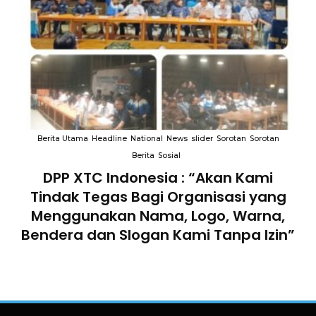
an
Berita Utama
Headline
National
News
slider
Sorotan
Sorotan
B
Berita
Sosial
an
DPP XTC Indonesia : “Akan Kami
Tindak Tegas Bagi Organisasi yang
D
lam
Menggunakan Nama, Logo, Warna,
Te
Bendera dan Slogan Kami Tanpa Izin”