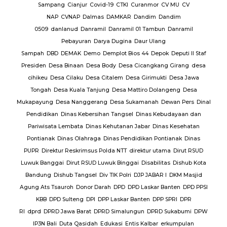
baran
Sampang
Cianjur
Covid-19
CTKI
Curanmor
CV MU
CV
NAP
CVNAP
Dalmas
DAMKAR
Dandim
Dandim
uruan
0509
danlanud
Danramil
Danramil 01 Tambun
Danramil
dang
Pebayuran
Darya Dugina
Daur Ulang
ruh
Sampah
DBD
DEMAK
Demo
Demplot Bios 44
Depok
Deputi II Staf
KADES
Presiden
Desa Binaan
Desa Body
Desa Cicangkang Girang
desa
cihikeu
Desa Cilaku
Desa Citalem
Desa Girimukti
Desa Jawa
Polda
Tongah
Desa Kuala Tanjung
Desa Mattiro Dolangeng
Desa
da
Mukapayung
Desa Nanggerang
Desa Sukamanah
Dewan Pers
Dinal
lres
Pendidikan
Dinas Kebersihan Tangsel
Dinas Kebudayaan dan
Pariwisata Lembata
Dinas Kehutanan Jabar
Dinas Kesehatan
lres
Pontianak
Dinas Olahraga
Dinas Pendidikan Pontianak
Dinas
PUPR
Direktur Reskrimsus Polda NTT
direktur utama
Dirut RSUD
k
Luwuk Banggai
Dirut RSUD Luwuk Binggai
Disabilitas
Dishub Kota
k
Bandung
Dishub Tangsel
Div TIK Polri
DJP JABAR I
DKM Masjid
lsek
Agung Ats Tsauroh
Donor Darah
DPD
DPD Laskar Banten
DPD PPSI
KBB
DPD Sulteng
DPI
DPP Laskar Banten
DPP SPRI
DPR
RI
dprd
DPRD Jawa Barat
DPRD Simalungun
DPRD Sukabumi
DPW
en
IP3N Bali
Duta Qasidah
Edukasi
Entis Kalbar
erkumpulan