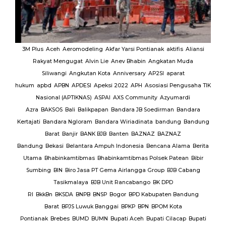
MUI
3M Plus
Aceh
Aeromodeling
Akfar Yarsi Pontianak
aktifis
Aliansi
Rakyat Mengugat
Alvin Lie
Anev Bhabin
Angkatan Muda
Ut
Siliwangi
Angkutan Kota
Anniversary
AP2SI
aparat
M.
hukum
apbd
APBN
APDESI
Apeksi 2022
APH
Asosiasi Pengusaha TIK
K
Nasional (APTIKNAS)
ASPAI
AXS Community
Azyumardi
D
rmas
Azra
BAKSOS
Bali
Balikpapan
Bandara JB Soedirman
Bandara
Te
BAR
Kertajati
Bandara Ngloram
Bandara Wiriadinata
bandung
Bandung
giri
Barat
Banjir
BANK BJB
Banten
BAZNAZ
BAZNAZ
tirta
Bandung
Bekasi
Belantara Ampuh Indonesia
Bencana Alama
Berita
Utama
Bhabinkamtibmas
Bhabinkamtibmas Polsek Patean
Bibir
Sumbing
BIN
Biro Jasa PT Gema Airlangga Group
BJB Cabang
Tasikmalaya
BJB Unit Rancabango
BK DPD
ab
RI
BkkBn
BKSDA
BNPB
BNSP
Bogor
BPD Kabupaten Bandung
Barat
BPJS Luwuk Banggai
BPKP
BPN
BPOM Kota
Pontianak
Brebes
BUMD
BUMN
Bupati Aceh
Bupati Cilacap
Bupati