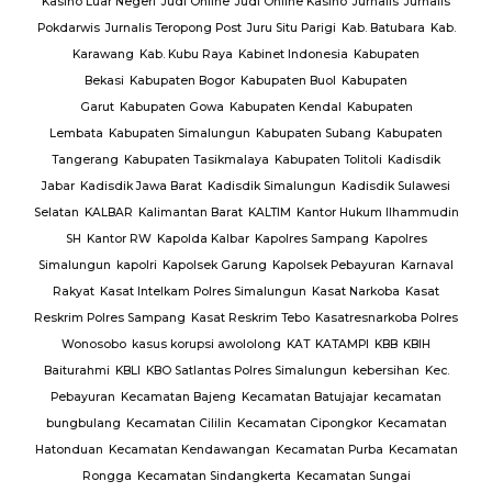
Kasino Luar Negeri
Judi Online
Judi Online Kasino
Jurnalis
Jurnalis
ang
Pokdarwis
Jurnalis Teropong Post
Juru Situ Parigi
Kab. Batubara
Kab.
rang
Karawang
Kab. Kubu Raya
Kabinet Indonesia
Kabupaten
Bekasi
Kabupaten Bogor
Kabupaten Buol
Kabupaten
gan
Garut
Kabupaten Gowa
Kabupaten Kendal
Kabupaten
g
TNI
Lembata
Kabupaten Simalungun
Kabupaten Subang
Kabupaten
Tangerang
Kabupaten Tasikmalaya
Kabupaten Tolitoli
Kadisdik
ijab
Jabar
Kadisdik Jawa Barat
Kadisdik Simalungun
Kadisdik Sulawesi
us
Selatan
KALBAR
Kalimantan Barat
KALTIM
Kantor Hukum Ilhammudin
ng
SH
Kantor RW
Kapolda Kalbar
Kapolres Sampang
Kapolres
Simalungun
kapolri
Kapolsek Garung
Kapolsek Pebayuran
Karnaval
an
Rakyat
Kasat Intelkam Polres Simalungun
Kasat Narkoba
Kasat
Reskrim Polres Sampang
Kasat Reskrim Tebo
Kasatresnarkoba Polres
uk
Wonosobo
kasus korupsi awololong
KAT
KATAMPI
KBB
KBIH
Baiturahmi
KBLI
KBO Satlantas Polres Simalungun
kebersihan
Kec.
Pebayuran
Kecamatan Bajeng
Kecamatan Batujajar
kecamatan
bungbulang
Kecamatan Cililin
Kecamatan Cipongkor
Kecamatan
Hatonduan
Kecamatan Kendawangan
Kecamatan Purba
Kecamatan
Rongga
Kecamatan Sindangkerta
Kecamatan Sungai