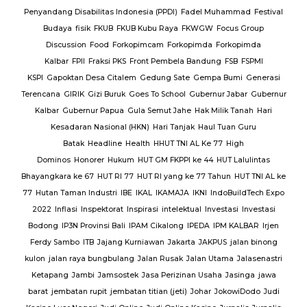
Jalan
Penyandang Disabilitas Indonesia (PPDI)
Fadel Muhammad
Festival
AJ
PT.
Budaya
fisik
FKUB
FKUB Kubu Raya
FKWGW
Focus Group
A
PT.
Discussion
Food
Forkopimcam
Forkopimda
Forkopimda
T.
Kalbar
FPII
Fraksi PKS
Front Pembela Bandung
FSB
FSPMI
PUPR
KSPI
Gapoktan Desa Citalem
Gedung Sate
Gempa Bumi
Generasi
s
Terencana
GIRIK
Gizi Buruk
Goes To School
Gubernur Jabar
Gubernur
esta
Kalbar
Gubernur Papua
Gula Semut Jahe
Hak Milik Tanah
Hari
RSUD
Kesadaran Nasional (HKN)
Hari Tanjak
Haul Tuan Guru
Batak
Headline
Health
HHUT TNI AL Ke 77
High
Sat
Dominos
Honorer
Hukum
HUT GM FKPPI ke 44
HUT Lalulintas
Bhayangkara ke 67
HUT RI 77
HUT RI yang ke 77 Tahun
HUT TNI AL ke
i
77
Hutan Taman Industri
IBE
IKAL
IKAMAJA
IKNI
IndoBuildTech Expo
2022
Inflasi
Inspektorat
Inspirasi
intelektual
Investasi
Investasi
itu
Bodong
IP3N Provinsi Bali
IPAM Cikalong
IPEDA
IPM KALBAR
Irjen
 Al
Ferdy Sambo
ITB
Jajang Kurniawan
Jakarta
JAKPUS
jalan binong
kulon
jalan raya bungbulang
Jalan Rusak
Jalan Utama
Jalasenastri
Ketapang
Jambi
Jamsostek
Jasa Perizinan Usaha
Jasinga
jawa
barat
jembatan rupit
jembatan titian (jeti)
Johar
JokowiDodo
Judi