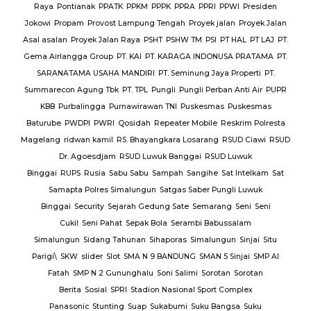
Raya
Pontianak
PPATK
PPKM
PPPK
PPRA
PPRI
PPWI
Presiden
Jokowi
Propam
Provost Lampung Tengah
Proyek jalan
Proyek Jalan
Asal asalan
Proyek Jalan Raya
PSHT
PSHW TM
PSI
PT HAL
PT LAJ
PT.
Gema Airlangga Group
PT. KAI
PT. KARAGA INDONUSA PRATAMA
PT.
SARANATAMA USAHA MANDIRI
PT. Seminung Jaya Properti
PT.
Summarecon Agung Tbk
PT. TPL
Pungli
Pungli Perban Anti Air
PUPR
KBB
Purbalingga
Purnawirawan TNI
Puskesmas
Puskesmas
Baturube
PWDPI
PWRI
Qosidah
Repeater Mobile
Reskrim Polresta
Magelang
ridwan kamil
RS. Bhayangkara Losarang
RSUD Ciawi
RSUD
Dr. Agoesdjam
RSUD Luwuk Banggai
RSUD Luwuk
Binggai
RUPS
Rusia
Sabu Sabu
Sampah
Sangihe
Sat Intelkam
Sat
Samapta Polres Simalungun
Satgas Saber Pungli Luwuk
Binggai
Security
Sejarah Gedung Sate
Semarang
Seni
Seni
Cukil
Seni Pahat
Sepak Bola
Serambi Babussalam
Simalungun
Sidang Tahunan
Sihaporas
Simalungun
Sinjai
Situ
Parigi\
SKW
slider
Slot
SMA N 9 BANDUNG
SMAN 5 Sinjai
SMP Al
Fatah
SMP N 2 Gununghalu
Soni Salimi
Sorotan
Sorotan
Berita
Sosial
SPRI
Stadion Nasional Sport Complex
Panasonic
Stunting
Suap
Sukabumi
Suku Bangsa
Suku