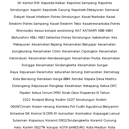
ng
SH
Kantor RW
Kapolda Kalbar
Kapolres Sampang
Kapolres
Simalungun
kapolri
Kapolsek Garung
Kapolsek Pebayuran
Karnaval
an
Rakyat
Kasat Intelkam Polres Simalungun
Kasat Narkoba
Kasat
Reskrim Polres Sampang
Kasat Reskrim Tebo
Kasatresnarkoba Polres
uk
Wonosobo
kasus korupsi awololong
KAT
KATAMPI
KBB
KBIH
Baiturahmi
KBLI
KBO Satlantas Polres Simalungun
kebersihan
Kec.
Pebayuran
Kecamatan Bajeng
Kecamatan Batujajar
kecamatan
bungbulang
Kecamatan Cililin
Kecamatan Cipongkor
Kecamatan
Hatonduan
Kecamatan Kendawangan
Kecamatan Purba
Kecamatan
Rongga
Kecamatan Sindangkerta
Kecamatan Sungai
Raya
Kejuaraan Paramotor
kelurahan binong
Kemacetan
Kemenag
Kota Bandung
Kenaikan Harga BBM
Kendal
Kepala Desa Mattiro
Dolangeng
Kepulauan Pangkep
Kesehatan
Ketapang
Ketua DPC
Pipabri
Ketua Umum PPRI
Kirab Obor Pospenas IX Tahun
2022
Knalpot Blong
Kodim 0207 Simalungun
Kodim
0609/Cimahi
Kolam renang
Kombes Pol Yudhi Agustinus Benyamin
Sinlaeloe SIK
Komisi IX DPR RI
konsultan
Kontraktor
Kopasgat Lanud
Sulaiman
Kopassus
Koramil 0902/Sindangkerta
Koramil Gunung
Halu
Korem 062/TN
korupsi
kOTA bANDUNG
Kota Madiun
Kota