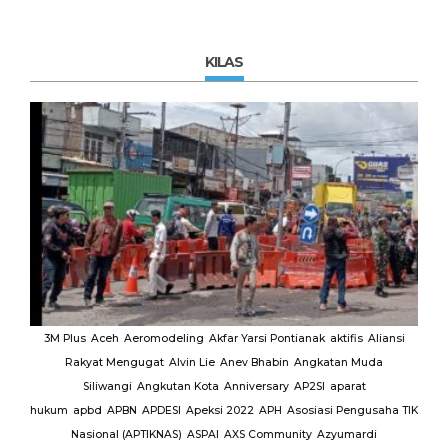
KILAS
MUI
3M Plus
Aceh
Aeromodeling
Akfar Yarsi Pontianak
aktifis
Aliansi
Rakyat Mengugat
Alvin Lie
Anev Bhabin
Angkatan Muda
Ut
Siliwangi
Angkutan Kota
Anniversary
AP2SI
aparat
M.
hukum
apbd
APBN
APDESI
Apeksi 2022
APH
Asosiasi Pengusaha TIK
K
Nasional (APTIKNAS)
ASPAI
AXS Community
Azyumardi
D