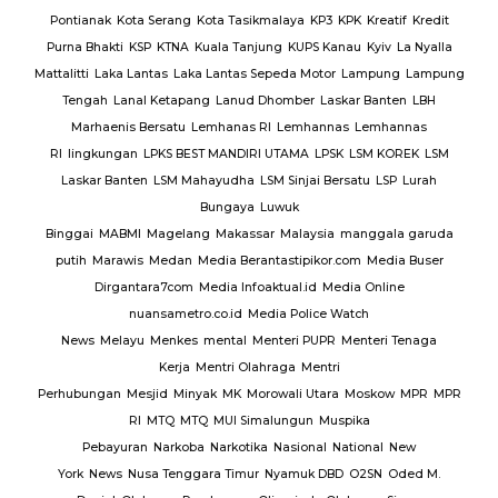
Pontianak
Kota Serang
Kota Tasikmalaya
KP3
KPK
Kreatif
Kredit
Purna Bhakti
KSP
KTNA
Kuala Tanjung
KUPS Kanau
Kyiv
La Nyalla
Mattalitti
Laka Lantas
Laka Lantas Sepeda Motor
Lampung
Lampung
Tengah
Lanal Ketapang
Lanud Dhomber
Laskar Banten
LBH
Marhaenis Bersatu
Lemhanas RI
Lemhannas
Lemhannas
RI
lingkungan
LPKS BEST MANDIRI UTAMA
LPSK
LSM KOREK
LSM
Laskar Banten
LSM Mahayudha
LSM Sinjai Bersatu
LSP
Lurah
Bungaya
Luwuk
Binggai
MABMI
Magelang
Makassar
Malaysia
manggala garuda
putih
Marawis
Medan
Media Berantastipikor.com
Media Buser
Dirgantara7com
Media Infoaktual.id
Media Online
nuansametro.co.id
Media Police Watch
News
Melayu
Menkes
mental
Menteri PUPR
Menteri Tenaga
Kerja
Mentri Olahraga
Mentri
Perhubungan
Mesjid
Minyak
MK
Morowali Utara
Moskow
MPR
MPR
RI
MTQ
MTQ
MUI Simalungun
Muspika
Pebayuran
Narkoba
Narkotika
Nasional
National
New
York
News
Nusa Tenggara Timur
Nyamuk DBD
O2SN
Oded M.