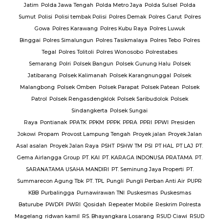
Jatim
Polda Jawa Tengah
Polda Metro Jaya
Polda Sulsel
Polda
Sumut
Polisi
Polisi tembak Polisi
Polres Demak
Polres Garut
Polres
Gowa
Polres Karawang
Polres Kubu Raya
Polres Luwuk
Binggai
Polres Simalungun
Polres Tasikmalaya
Polres Tebo
Polres
Tegal
Polres Tolitoli
Polres Wonosobo
Polrestabes
Semarang
Polri
Polsek Bangun
Polsek Gunung Halu
Polsek
Jatibarang
Polsek Kalimanah
Polsek Karangnunggal
Polsek
Malangbong
Polsek Omben
Polsek Parapat
Polsek Patean
Polsek
Patrol
Polsek Rengasdengklok
Polsek Saribudolok
Polsek
Sindangkerta
Polsek Sungai
Raya
Pontianak
PPATK
PPKM
PPPK
PPRA
PPRI
PPWI
Presiden
Jokowi
Propam
Provost Lampung Tengah
Proyek jalan
Proyek Jalan
Asal asalan
Proyek Jalan Raya
PSHT
PSHW TM
PSI
PT HAL
PT LAJ
PT.
Gema Airlangga Group
PT. KAI
PT. KARAGA INDONUSA PRATAMA
PT.
SARANATAMA USAHA MANDIRI
PT. Seminung Jaya Properti
PT.
Summarecon Agung Tbk
PT. TPL
Pungli
Pungli Perban Anti Air
PUPR
KBB
Purbalingga
Purnawirawan TNI
Puskesmas
Puskesmas
Baturube
PWDPI
PWRI
Qosidah
Repeater Mobile
Reskrim Polresta
Magelang
ridwan kamil
RS. Bhayangkara Losarang
RSUD Ciawi
RSUD