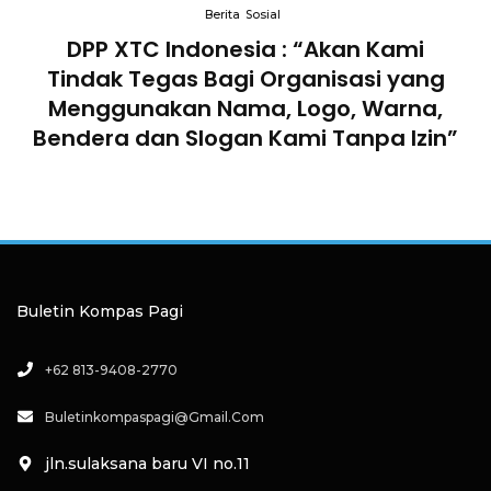
Berita
Sosial
an
DPP XTC Indonesia : “Akan Kami
Tindak Tegas Bagi Organisasi yang
D
lam
Menggunakan Nama, Logo, Warna,
Te
Bendera dan Slogan Kami Tanpa Izin”
Buletin Kompas Pagi
+62 813-9408-2770
Buletinkompaspagi@gmail.com
jln.sulaksana baru VI no.11