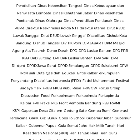
lres
Pendidikan
Dinas Kebersihan Tangsel
Dinas Kebudayaan dan
Pariwisata Lembata
Dinas Kehutanan Jabar
Dinas Kesehatan
lres
Pontianak
Dinas Olahraga
Dinas Pendidikan Pontianak
Dinas
PUPR
Direktur Reskrimsus Polda NTT
direktur utama
Dirut RSUD
k
Luwuk Banggai
Dirut RSUD Luwuk Binggai
Disabilitas
Dishub Kota
k
Bandung
Dishub Tangsel
Div TIK Polri
DJP JABAR I
DKM Masjid
lsek
Agung Ats Tsauroh
Donor Darah
DPD
DPD Laskar Banten
DPD PPSI
KBB
DPD Sulteng
DPI
DPP Laskar Banten
DPP SPRI
DPR
RI
dprd
DPRD Jawa Barat
DPRD Simalungun
DPRD Sukabumi
DPW
en
IP3N Bali
Duta Qasidah
Edukasi
Entis Kalbar
erkumpulan
Jalan
Penyandang Disabilitas Indonesia (PPDI)
Fadel Muhammad
Festival
AJ
PT.
Budaya
fisik
FKUB
FKUB Kubu Raya
FKWGW
Focus Group
A
PT.
Discussion
Food
Forkopimcam
Forkopimda
Forkopimda
T.
Kalbar
FPII
Fraksi PKS
Front Pembela Bandung
FSB
FSPMI
PUPR
KSPI
Gapoktan Desa Citalem
Gedung Sate
Gempa Bumi
Generasi
s
Terencana
GIRIK
Gizi Buruk
Goes To School
Gubernur Jabar
Gubernur
esta
Kalbar
Gubernur Papua
Gula Semut Jahe
Hak Milik Tanah
Hari
RSUD
Kesadaran Nasional (HKN)
Hari Tanjak
Haul Tuan Guru