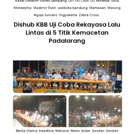
Kasat Reskrim Polres Sampang
UPT PU Cillin
UU Minerba
Virus
Monkeyfox
Vladimir Putin
walikota bandung
Wartawan
Warung
Ngopi Jurnalis
Yogyakarta
Zebra Cross
Dishub KBB Uji Coba Rekayasa Lalu
Lintas di 5 Titik Kemacetan
Padalarang
an
Berita Utama
Headline
National
News
slider
Sorotan
Sorotan
B