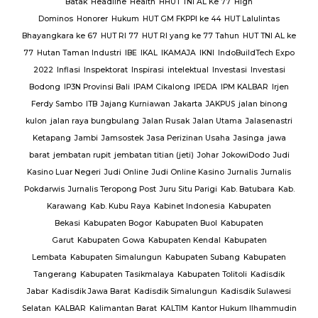
Batak
Headline
Health
HHUT TNI AL Ke 77
High
Sat
Dominos
Honorer
Hukum
HUT GM FKPPI ke 44
HUT Lalulintas
Bhayangkara ke 67
HUT RI 77
HUT RI yang ke 77 Tahun
HUT TNI AL ke
i
77
Hutan Taman Industri
IBE
IKAL
IKAMAJA
IKNI
IndoBuildTech Expo
2022
Inflasi
Inspektorat
Inspirasi
intelektual
Investasi
Investasi
itu
Bodong
IP3N Provinsi Bali
IPAM Cikalong
IPEDA
IPM KALBAR
Irjen
 Al
Ferdy Sambo
ITB
Jajang Kurniawan
Jakarta
JAKPUS
jalan binong
kulon
jalan raya bungbulang
Jalan Rusak
Jalan Utama
Jalasenastri
Ketapang
Jambi
Jamsostek
Jasa Perizinan Usaha
Jasinga
jawa
barat
jembatan rupit
jembatan titian (jeti)
Johar
JokowiDodo
Judi
Kasino Luar Negeri
Judi Online
Judi Online Kasino
Jurnalis
Jurnalis
ang
Pokdarwis
Jurnalis Teropong Post
Juru Situ Parigi
Kab. Batubara
Kab.
rang
Karawang
Kab. Kubu Raya
Kabinet Indonesia
Kabupaten
Bekasi
Kabupaten Bogor
Kabupaten Buol
Kabupaten
gan
Garut
Kabupaten Gowa
Kabupaten Kendal
Kabupaten
g
TNI
Lembata
Kabupaten Simalungun
Kabupaten Subang
Kabupaten
Tangerang
Kabupaten Tasikmalaya
Kabupaten Tolitoli
Kadisdik
ijab
Jabar
Kadisdik Jawa Barat
Kadisdik Simalungun
Kadisdik Sulawesi
us
Selatan
KALBAR
Kalimantan Barat
KALTIM
Kantor Hukum Ilhammudin