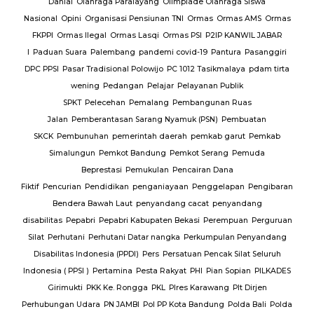
Danial
Olahraga Paralayang
Olimpiade Olahraga Siswa
Nasional
Opini
Organisasi Pensiunan TNI
Ormas
Ormas AMS
Ormas
FKPPI
Ormas Ilegal
Ormas Lasqi
Ormas PSI
P2IP KANWIL JABAR
I
Paduan Suara
Palembang
pandemi covid-19
Pantura
Pasanggiri
DPC PPSI
Pasar Tradisional Polowijo
PC 1012 Tasikmalaya
pdam tirta
wening
Pedangan
Pelajar
Pelayanan Publik
SPKT
Pelecehan
Pemalang
Pembangunan Ruas
Jalan
Pemberantasan Sarang Nyamuk (PSN)
Pembuatan
SKCK
Pembunuhan
pemerintah daerah
pemkab garut
Pemkab
Simalungun
Pemkot Bandung
Pemkot Serang
Pemuda
Beprestasi
Pemukulan
Pencairan Dana
Fiktif
Pencurian
Pendidikan
penganiayaan
Penggelapan
Pengibaran
Bendera Bawah Laut
penyandang cacat
penyandang
disabilitas
Pepabri
Pepabri Kabupaten Bekasi
Perempuan
Perguruan
Silat
Perhutani
Perhutani Datar nangka
Perkumpulan Penyandang
Disabilitas Indonesia (PPDI)
Pers
Persatuan Pencak Silat Seluruh
Indonesia ( PPSI )
Pertamina
Pesta Rakyat
PHI
Pian Sopian
PILKADES
Girimukti
PKK Ke. Rongga
PKL
Plres Karawang
Plt Dirjen
Perhubungan Udara
PN JAMBI
Pol PP Kota Bandung
Polda Bali
Polda