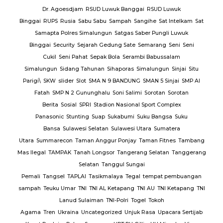
Dr. Agoesdjam
RSUD Luwuk Banggai
RSUD Luwuk
Binggai
RUPS
Rusia
Sabu Sabu
Sampah
Sangihe
Sat Intelkam
Sat
Samapta Polres Simalungun
Satgas Saber Pungli Luwuk
Binggai
Security
Sejarah Gedung Sate
Semarang
Seni
Seni
Cukil
Seni Pahat
Sepak Bola
Serambi Babussalam
Simalungun
Sidang Tahunan
Sihaporas
Simalungun
Sinjai
Situ
Parigi\
SKW
slider
Slot
SMA N 9 BANDUNG
SMAN 5 Sinjai
SMP Al
Fatah
SMP N 2 Gununghalu
Soni Salimi
Sorotan
Sorotan
Berita
Sosial
SPRI
Stadion Nasional Sport Complex
Panasonic
Stunting
Suap
Sukabumi
Suku Bangsa
Suku
Bansa
Sulawesi Selatan
Sulawesi Utara
Sumatera
Utara
Summarecon
Taman Anggur Ponjay
Taman Fitnes
Tambang
Mas Ilegal
TAMPAK
Tanah Longsor
Tangerang Selatan
Tanggerang
Selatan
Tanggul Sungai
Pemali
Tangsel
TAPLAI
Tasikmalaya
Tegal
tempat pembuangan
sampah
Teuku Umar
TNI
TNI AL Ketapang
TNI AU
TNI Ketapang
TNI
Lanud Sulaiman
TNI-Polri
Togel
Tokoh
Agama
Tren
Ukraina
Uncategorized
Unjuk Rasa
Upacara Sertijab