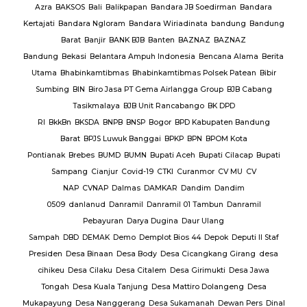
rmas
Azra
BAKSOS
Bali
Balikpapan
Bandara JB Soedirman
Bandara
Te
BAR
Kertajati
Bandara Ngloram
Bandara Wiriadinata
bandung
Bandung
giri
Barat
Banjir
BANK BJB
Banten
BAZNAZ
BAZNAZ
tirta
Bandung
Bekasi
Belantara Ampuh Indonesia
Bencana Alama
Berita
Utama
Bhabinkamtibmas
Bhabinkamtibmas Polsek Patean
Bibir
Sumbing
BIN
Biro Jasa PT Gema Airlangga Group
BJB Cabang
Tasikmalaya
BJB Unit Rancabango
BK DPD
ab
RI
BkkBn
BKSDA
BNPB
BNSP
Bogor
BPD Kabupaten Bandung
Barat
BPJS Luwuk Banggai
BPKP
BPN
BPOM Kota
Pontianak
Brebes
BUMD
BUMN
Bupati Aceh
Bupati Cilacap
Bupati
baran
Sampang
Cianjur
Covid-19
CTKI
Curanmor
CV MU
CV
NAP
CVNAP
Dalmas
DAMKAR
Dandim
Dandim
uruan
0509
danlanud
Danramil
Danramil 01 Tambun
Danramil
dang
Pebayuran
Darya Dugina
Daur Ulang
ruh
Sampah
DBD
DEMAK
Demo
Demplot Bios 44
Depok
Deputi II Staf
KADES
Presiden
Desa Binaan
Desa Body
Desa Cicangkang Girang
desa
cihikeu
Desa Cilaku
Desa Citalem
Desa Girimukti
Desa Jawa
Polda
Tongah
Desa Kuala Tanjung
Desa Mattiro Dolangeng
Desa
da
Mukapayung
Desa Nanggerang
Desa Sukamanah
Dewan Pers
Dinal