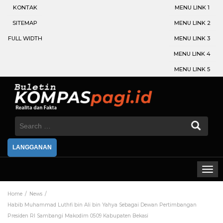
KONTAK
MENU LINK 1
SITEMAP
MENU LINK 2
FULL WIDTH
MENU LINK 3
MENU LINK 4
MENU LINK 5
Search
for:
LANGGANAN
Home
News
Habib Muhammad Luthfi bin Ali bin Yahya Sebagai Dewan Pertimbangan
Presiden RI Sambangi Makodim 0509 Kabupaten Bekasi