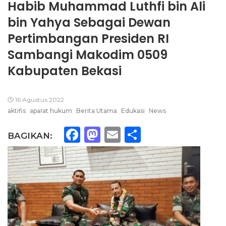
Habib Muhammad Luthfi bin Ali
bin Yahya Sebagai Dewan
Pertimbangan Presiden RI
Sambangi Makodim 0509
Kabupaten Bekasi
16 Agustus 2022
aktifis
aparat hukum
Berita Utama
Edukasi
News
Facebook
Mastodon
Email
Share
BAGIKAN: