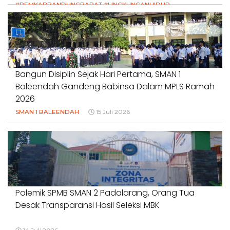
#PEMKABBANDUNGBARAT #LINGKUNGANHIDUP
#HAKPETANI #KEADILANUNTUKPETANI
#NORMALISASISALURAN #IRIGASIRUSAK
#DUGAANPENCEMARAN #AKUNTABILITASPEMERINTAH
18 Juli 2026
Bangun Disiplin Sejak Hari Pertama, SMAN 1
Baleendah Gandeng Babinsa Dalam MPLS Ramah
2026
SMAN 1 BALEENDAH
15 Juli 2026
Polemik SPMB SMAN 2 Padalarang, Orang Tua
Desak Transparansi Hasil Seleksi MBK