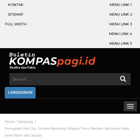
KONTAK
MENU LINK 1
SITEMAP
MENU LINK 2
FULL WIDTH
MENU LINK 3
MENU LINK 4
MENU LINK 5
Search
for:
LANGGANAN
Home
bandung
Peringatan Hari Ibu, Jurnalis Bandung Wilayah Timur Berikan Santunan Pada
Anak Yatim dan Jompo