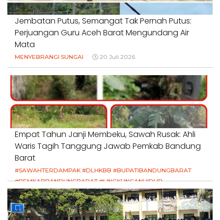
Jembatan Putus, Semangat Tak Pernah Putus:
Perjuangan Guru Aceh Barat Mengundang Air
Mata
MENYEBRANGI SUNGAI
20 Juli 2026
Empat Tahun Janji Membeku, Sawah Rusak: Ahli
Waris Tagih Tanggung Jawab Pemkab Bandung
Barat
#SAWAHTERDAMPAK #DLHKBB #BUPATIBANDUNGBARAT
#PEMKABBANDUNGBARAT #LINGKUNGANHIDUP
#HAKPETANI #KEADILANUNTUKPETANI
#NORMALISASISALURAN #IRIGASIRUSAK
#DUGAANPENCEMARAN #AKUNTABILITASPEMERINTAH