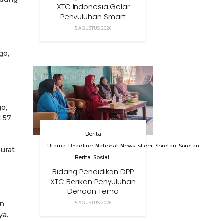
XTC Indonesia Gelar
Penyuluhan Smart
Parenting Di Desa
5 AGUSTUS 2026
Cihanjuang KBB
go,
go,
 57
Berita
Utama
Headline
National
News
slider
Sorotan
Sorotan
urat
Berita
Sosial
Bidang Pendidikan DPP
XTC Berikan Penyuluhan
Dengan Tema
Membangun Peran
an
5 AGUSTUS 2026
Orang Tua Dalam
ya.
Menjaga Kesehatan