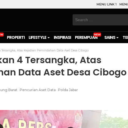
MENU LINK 1
MENU
Search
for:
PROPERTI
LIFESTYLE
INSPIRASI
PEREMPUAN
SAINS
TE
4 Tersangka, Atas Kejadian Pemindahan Data Aset Desa Cibogo
kan 4 Tersangka, Atas
han Data Aset Desa Cibogo
ung Barat
Pencurian Aset Data
Polda Jabar
on
l
are