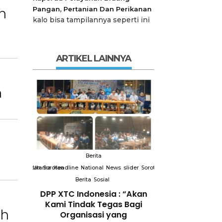
n
Pangan, Pertanian Dan Perikanan
kalo bisa tampilannya seperti ini
ARTIKEL LAINNYA
n
Berita
Berit
slider
Sorotan
Utama
Sorotan
Headline
National
News
slider
Sorotan
Utama
Sorotan
Headline
Nation
Berita
Sosial
Berita
So
DPP XTC
DPP XTC Indonesia : “Akan
Terkait “XTC 
 dengan
Kami Tindak Tegas Bagi
Ketua Dewan 
ah
Peran
Organisasi yang
“Penggunaan N