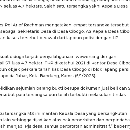
57 seluas 4,7 hektare. Salah satu tersangka yakni Kepala Desa
bes Pol Arief Rachman mengatakan, empat tersangka tersebut
sebagai Sekretaris Desa di Desa Cibogo, AS Kepala Desa Cibo
 kasus tersebut berawal dari laporan polisi dengan LP
kuat diduga terjadi penyalahgunaan wewenang dengan
l 57 luas 4,7 hektar. TKP diketahui 2021 di Kantor Desa Cibo
n objek perkara tanah kas Desa Cibogo di blok lapang persil
 Mapolda Jabar, Kota Bandung, Kamis (5/1/2023).
lidikan sejumlah barang bukti berupa dokumen jual beli dan S
tersebut para tersangka pun telah terbukti melakukan tindak
itu tersangka MS ini mantan Kepala Desa yang bersangkutan
ain sehingga dijadikan atas hak penerbitan dan perpindah
ah menjadi Pjs desa, semua percatatan adminsitratif,” bebern