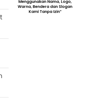
enjaga
Menggunakan Nama, Logo,
Telah Melangga
 Digital
Warna, Bendera dan Slogan
Perundang-
Kami Tanpa Izin”
t
n