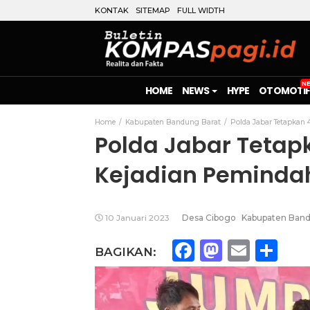
KONTAK
SITEMAP
FULL WIDTH
HOME
NEWS
HYPE
OTOMOTIF
Home
Kabupaten Bandung Barat
Polda Jabar Tetapkan 
Polda Jabar Tetap
Kejadian Peminda
10 Januari 2023
Desa Cibogo
Kabupaten Band
Facebook
Mastod
Emai
Sh
BAGIKAN: