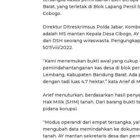
Barat, yang terletak di Blok Lapang Persil 
Cobogo.
Direktur Ditreskrimsus Polda Jabar, Kom
adalah MS mantan Kepala Desa Cibogo, AY 
dan DSH seorang wiraswasta. Pengungkapan
507/viii/2022.
“Kami menemukan bukti awal yang cukup 
pemindahantanganan kas desa di blok persi
Lembang, Kabupaten Bandung Barat. Ada pu
dengan tadi luas 4,7 hektar,” kata Arief di
Arief menuturkan, berdasarkan hasil penye
Hak Milik (SHM) tanah. Dari barang bukti 
pidana korupsi.
“Modus operandi dari empat tersangka, ya
mengubah data memindahkan ke dokumen l
tanah. AY mantan sekretaris desa dan pern