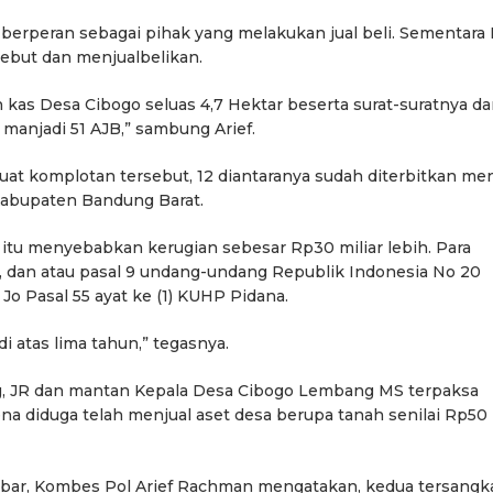
berperan sebagai pihak yang melakukan jual beli. Sementara
sebut dan menjualbelikan.
as Desa Cibogo seluas 4,7 Hektar beserta surat-suratnya d
manjadi 51 AJB,” sambung Arief.
buat komplotan tersebut, 12 diantaranya sudah diterbitkan men
Kabupaten Bandung Barat.
 itu menyebabkan kerugian sebesar Rp30 miliar lebih. Para
3, dan atau pasal 9 undang-undang Republik Indonesia No 20
Jo Pasal 55 ayat ke (1) KUHP Pidana.
atas lima tahun,” tegasnya.
, JR dan mantan Kepala Desa Cibogo Lembang MS terpaksa
na diduga telah menjual aset desa berupa tanah senilai Rp50
Jabar, Kombes Pol Arief Rachman mengatakan, kedua tersangk