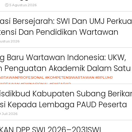
ct
Pemkab Bandung Barat
Orang Tua dalam M
gar Ketentuan Perundang-
5 Agustus 2026
Kesehatan Anak di Era
an”
asi Bersejarah: SWI Dan UMJ Perkua
ensi Dan Pendidikan Wartawan
l
ustus 2026
g Baru Wartawan Indonesia: UKW,
an Penguatan Akademik Dalam Satu
asi
ARTAWANPROFESIONAL #KOMPETENSIWARTAWAN #RPLUMJ
ARTAWAN #SWINASIONAL #SWIJABAR
26
isdikbud Kabupaten Subang Berika
asi Kepada Lembaga PAUD Peserta
Video MPLS Dan G7KAIH
 Juli 2026
IKAN DPP SWI 2026–2031SWI