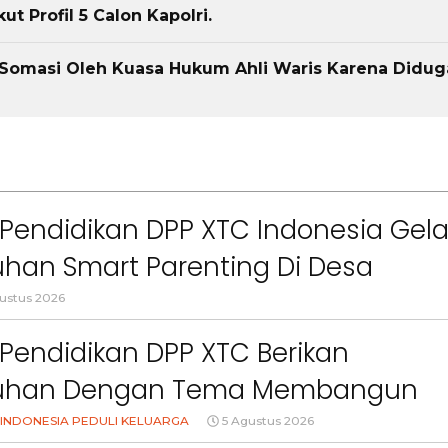
t Profil 5 Calon Kapolri.
Somasi Oleh Kuasa Hukum Ahli Waris Karena Didug
Pendidikan DPP XTC Indonesia Gela
han Smart Parenting Di Desa
uang KBB
ustus 2026
Pendidikan DPP XTC Berikan
uhan Dengan Tema Membangun
Orang Tua Dalam Menjaga
INDONESIA PEDULI KELUARGA
5 Agustus 2026