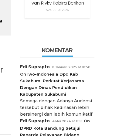
Ivan Rivky Kabira Berikan
Peryataan Sikap Terkait
5 AGUSTUS 2026
“XTC Sexy Road”
a
KOMENTAR
Edi Suprapto
r
8 Januari 2025 at 18:50
On
Iwo-Indonesia Dpd Kab
Sukabumi Perkuat Kerjasama
Dengan Dinas Pendidikan
Kabupaten Sukabumi
Semoga dengan Adanya Audensi
tersebut pihak kedinasan lebih
bersinergi dan lebih komunikatif
Edi Suprapto
On
4 Mei 2024 at 11:18
DPRD Kota Bandung Setujui
Raperda Pelayanan Bidang