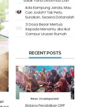
Salak Yang Dihormati Dan
Dianggap Tempat Suci Oleh
Ada Kampung Janda, Mau
Masyarakat Setempat
Cari Jodoh? Tak Perlu
Sungkan, Segera Datanglah
Ke Desa Ini
3 Dosa Besar Mertua
Kepada Menantu Jika Ikut
Campur Urusan Rumah
Tangga
RECENT POSTS
News
Uncategorized
ai
Bidang Pendidikan DPP
ndung