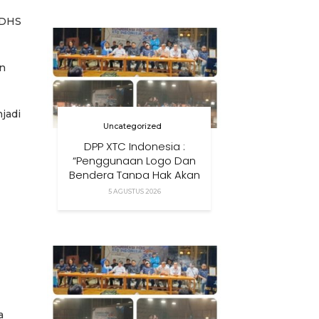
Anak Di Era Digital
 DHS
an
jadi
Uncategorized
DPP XTC Indonesia :
“Penggunaan Logo Dan
Bendera Tanpa Hak Akan
Ditindak”
5 AGUSTUS 2026
a