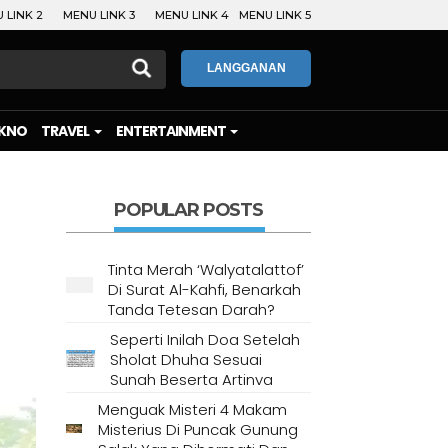
 LINK 2
MENU LINK 3
MENU LINK 4
MENU LINK 5
LANGGANAN
KNO
TRAVEL
ENTERTAINMENT
POPULAR POSTS
Tinta Merah ‘Walyatalattof’
Di Surat Al-Kahfi, Benarkah
Tanda Tetesan Darah?
Seperti Inilah Doa Setelah
Sholat Dhuha Sesuai
Sunah Beserta Artinya
Menguak Misteri 4 Makam
Misterius Di Puncak Gunung