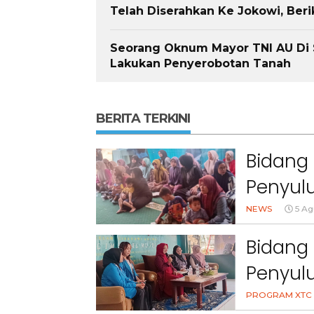
Telah Diserahkan Ke Jokowi, Beriku
Seorang Oknum Mayor TNI AU Di 
Lakukan Penyerobotan Tanah
BERITA TERKINI
Bidang 
Penyulu
Cihanj
NEWS
5 Ag
Bidang 
Penyul
Peran 
PROGRAM XTC 