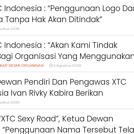
an Anak Di Era Digital
C Indonesia : “Penggunaan Logo Da
 Tanpa Hak Akan Ditindak”
ustus 2026
 Indonesia : “Akan Kami Tindak
Bagi Organisasi Yang Menggunaka
Logo, Warna, Bendera Dan Slogan
KAP RESMI ORGANISASI
5 Agustus 2026
npa Izin”
Dewan Pendiri Dan Pengawas XTC
ia Ivan Rivky Kabira Berikan
Berita
Berita
an Sikap Terkait “XTC Sexy Road”
Sorotan
Utama
Sorotan
Headline
National
News
Sorotan
Sorotan
Utama
Headline
National
News
ustus 2026
Berita
Berita
Sosial
 “XTC Sexy Road”, Ketua Dewan
6–
Empat Tahun Janji Membeku,
Bidang Pendidikan 
Sawah Rusak: Ahli Waris
Berikan Penyuluhan
 : “Penggunaan Nama Tersebut Tel
i
Tagih Tanggung Jawab
Tema Membangun 