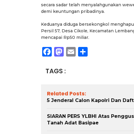
secara sadar telah menyalahgunakan wew
demi keuntungan pribadinya.
Keduanya diduga bersekongkol menghapus 
Persil 57, Desa Cikole, Kecamatan Lemban
mencapai Rp50 miliar.
Facebook
Mastodon
Email
Share
TAGS :
Related Posts:
5 Jenderal Calon Kapolri Dan Daf
SIARAN PERS YLBHI Atas Penggus
Tanah Adat Basipae