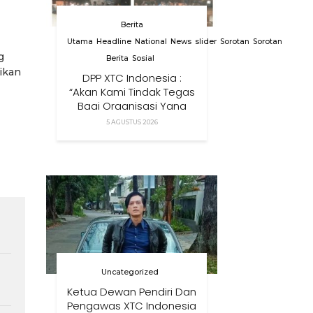
Berita
Utama
Headline
National
News
slider
Sorotan
Sorotan
g
Berita
Sosial
ikan
DPP XTC Indonesia :
“Akan Kami Tindak Tegas
Bagi Organisasi Yang
Menggunakan Nama,
5 AGUSTUS 2026
Logo, Warna, Bendera
Dan Slogan Kami Tanpa
Izin”
Uncategorized
Ketua Dewan Pendiri Dan
Pengawas XTC Indonesia