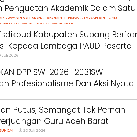
Sawah Rusak: Ahli Waris
Berikan Penyuluhan
an Penguatan Akademik Dalam Satu
i
Tagih Tanggung Jawab
Tema Membangun 
asi
ct
Pemkab Bandung Barat
Orang Tua dalam M
ARTAWANPROFESIONAL #KOMPETENSIWARTAWAN #RPLUMJ
Kesehatan Anak di Era
ARTAWAN #SWINASIONAL #SWIJABAR
26
isdikbud Kabupaten Subang Berika
asi Kepada Lembaga PAUD Peserta
Video MPLS Dan G7KAIH
 Juli 2026
IKAN DPP SWI 2026–2031SWI
n Profesionalisme Dan Aksi Nyata
Green Impact
an Putus, Semangat Tak Pernah
Perjuangan Guru Aceh Barat
dang Air Mata
SUNGAI
20 Juli 2026