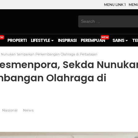
MENU LINK 1
MENU
Search
for:
PROPERTI
LIFESTYLE
INSPIRASI
PEREMPUAN
SAINS
TE
da Nunukan Sampaikan Perkembangan Olahraga di Perbatasan
Sesmenpora, Sekda Nunuka
bangan Olahraga di
Nasional
News
on
l
are