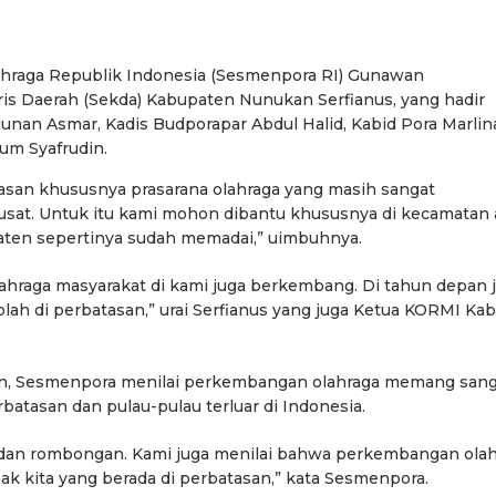
hraga Republik Indonesia (Sesmenpora RI) Gunawan
is Daerah (Sekda) Kabupaten Nunukan Serfianus, yang hadir
an Asmar, Kadis Budporapar Abdul Halid, Kabid Pora Marlin
um Syafrudin.
asan khususnya prasarana olahraga yang masih sangat
at. Untuk itu kami mohon dibantu khususnya di kecamatan 
upaten sepertinya sudah memadai,” uimbuhnya.
lahraga masyarakat di kami juga berkembang. Di tahun depan 
ah di perbatasan,” urai Serfianus yang juga Ketua KORMI Kab
n, Sesmenpora menilai perkembangan olahraga memang sang
rbatasan dan pulau-pulau terluar di Indonesia.
 dan rombongan. Kami juga menilai bahwa perkembangan ola
nak kita yang berada di perbatasan,” kata Sesmenpora.