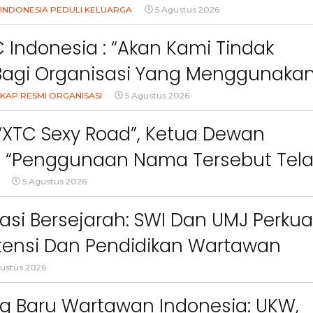
Orang Tua Dalam Menjaga
INDONESIA PEDULI KELUARGA
5 Agustus 2026
an Anak Di Era Digital
 Indonesia : “Akan Kami Tindak
Bagi Organisasi Yang Menggunaka
Logo, Warna, Bendera Dan Slogan
KAP RESMI ORGANISASI
5 Agustus 2026
npa Izin”
 “XTC Sexy Road”, Ketua Dewan
 : “Penggunaan Nama Tersebut Tel
gar Ketentuan Perundang-
5 Agustus 2026
an”
asi Bersejarah: SWI Dan UMJ Perkua
ensi Dan Pendidikan Wartawan
Berita
Berita
l
ustus 2026
Sorotan
Utama
Sorotan
Headline
National
News
Sorotan
Sorotan
Utama
Headline
National
News
Berita
Berita
Sosial
g Baru Wartawan Indonesia: UKW,
6–
Empat Tahun Janji Membeku,
Bidang Pendidikan 