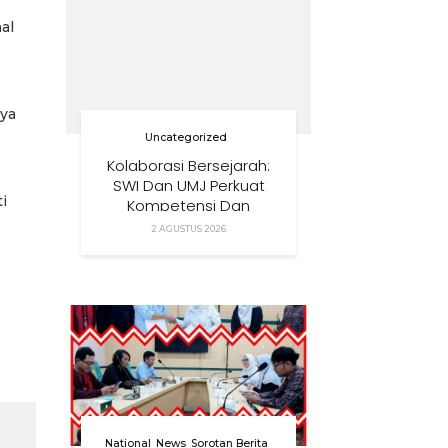
al
nya
Uncategorized
Kolaborasi Bersejarah:
SWI Dan UMJ Perkuat
i
Kompetensi Dan
Pendidikan Wartawan
2 AGUSTUS 2026
Nasional
National
News
Sorotan Berita