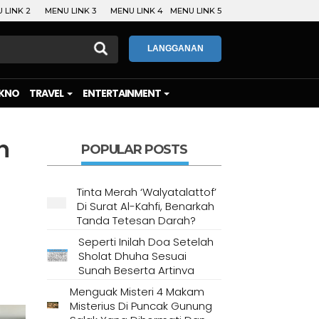
 LINK 2
MENU LINK 3
MENU LINK 4
MENU LINK 5
LANGGANAN
KNO
TRAVEL
ENTERTAINMENT
n
POPULAR POSTS
Tinta Merah ‘Walyatalattof’
Di Surat Al-Kahfi, Benarkah
Tanda Tetesan Darah?
Seperti Inilah Doa Setelah
Sholat Dhuha Sesuai
Sunah Beserta Artinya
Menguak Misteri 4 Makam
Misterius Di Puncak Gunung