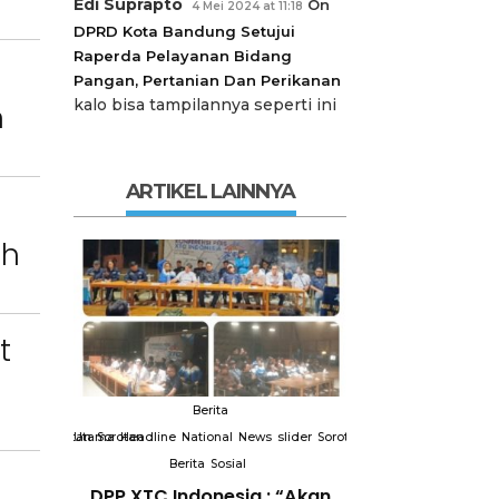
Edi Suprapto
On
4 Mei 2024 at 11:18
DPRD Kota Bandung Setujui
Raperda Pelayanan Bidang
Pangan, Pertanian Dan Perikanan
kalo bisa tampilannya seperti ini
n
ARTIKEL LAINNYA
ah
t
Berita
Berit
slider
Sorotan
Utama
Sorotan
Headline
National
News
slider
Sorotan
Utama
Sorotan
Headline
Nation
Berita
Sosial
Berita
So
DPP XTC
DPP XTC Indonesia : “Akan
Terkait “XTC 