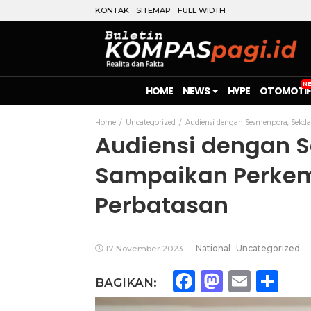
KONTAK
SITEMAP
FULL WIDTH
HOME
NEWS
HYPE
OTOMOTIF
Home
Uncategorized
Audiensi dengan Sesmenpora, Sek
Audiensi dengan 
Sampaikan Perkem
Perbatasan
17 November 2023
National
Uncategorized
Facebook
Mastod
Emai
Sh
BAGIKAN: