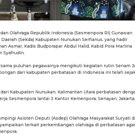
 dan Olahraga Republik Indonesia (Sesmenpora RI) Gunawan
 Daerah (Sekda) Kabupaten Nunukan Serfianus, yang hadir
 Asmar, Kadis Budporapar Abdul Halid, Kabid Pora Marlina
m Syafrudin.
rsama puluhan pegawainya mengikuti kegiatan rutin Senam 
ongan dari kabupaten perbatasan di Indonesia ini telah seja
r dari Kabupaten Nunukan, Kalimantan Utara perbatasan deng
kerja Sesmenpora lantai 3 Kantor Kemenpora, Senayan, Jakarta
mpingi Asisten Deputi (Asdep) Olahraga Masyarakat Suryati 
enyampaikan terkait perkembangan olahraga di perbatasan aga
menpora.