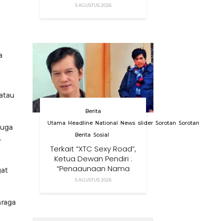
Menggunakan Nama,
5 AGUSTUS 2026
Logo, Warna, Bendera
Dan Slogan Kami Tanpa
Izin”
a
atau
Berita
Utama
Headline
National
News
slider
Sorotan
Sorotan
juga
Berita
Sosial
.
Terkait “XTC Sexy Road”,
Ketua Dewan Pendiri :
“Penggunaan Nama
at
Tersebut Telah
5 AGUSTUS 2026
Melanggar Ketentuan
Perundang-Undangan”
hraga