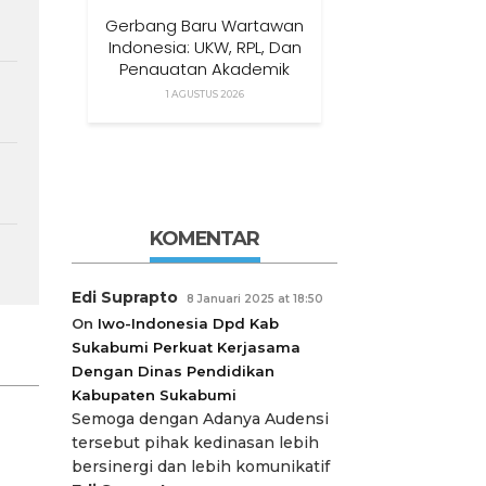
Gerbang Baru Wartawan
Indonesia: UKW, RPL, Dan
Penguatan Akademik
Dalam Satu Kolaborasi
1 AGUSTUS 2026
KOMENTAR
Edi Suprapto
8 Januari 2025 at 18:50
On
Iwo-Indonesia Dpd Kab
Sukabumi Perkuat Kerjasama
Dengan Dinas Pendidikan
Kabupaten Sukabumi
Semoga dengan Adanya Audensi
tersebut pihak kedinasan lebih
bersinergi dan lebih komunikatif