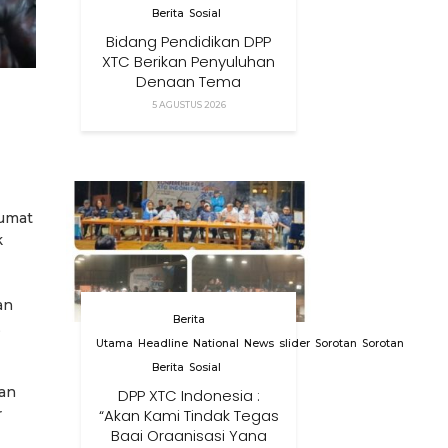
Berita
Sosial
Bidang Pendidikan DPP
XTC Berikan Penyuluhan
Dengan Tema
Membangun Peran
5 AGUSTUS 2026
Orang Tua Dalam
Menjaga Kesehatan
Anak Di Era Digital
Jumat
k
an
Berita
,
Utama
Headline
National
News
slider
Sorotan
Sorotan
Berita
Sosial
dan
DPP XTC Indonesia :
r
“Akan Kami Tindak Tegas
Bagi Organisasi Yang