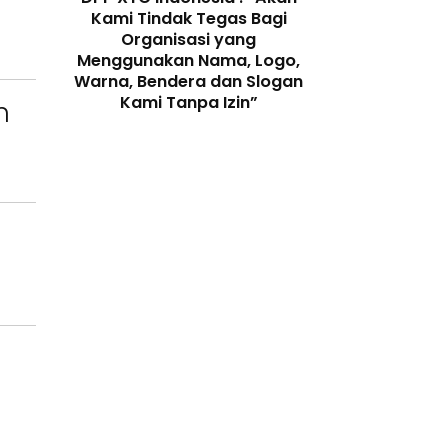
 dengan
Kami Tindak Tegas Bagi
Ketua Dewan 
Peran
Organisasi yang
“Penggunaan N
enjaga
Menggunakan Nama, Logo,
Telah Melangga
 Digital
Warna, Bendera dan Slogan
Perundang-
Kami Tanpa Izin”
n