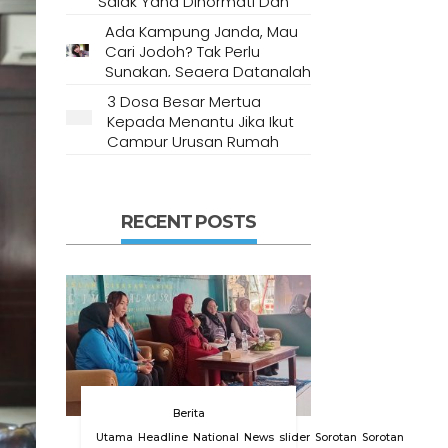
Salak Yang Dihormati Dan
Dianggap Tempat Suci Oleh
Ada Kampung Janda, Mau
Masyarakat Setempat
Cari Jodoh? Tak Perlu
Sungkan, Segera Datanglah
Ke Desa Ini
3 Dosa Besar Mertua
Kepada Menantu Jika Ikut
Campur Urusan Rumah
Tangga
RECENT POSTS
Berita
Utama
Headline
National
News
slider
Sorotan
Sorotan