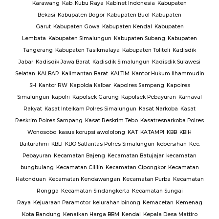
rang
Karawang
Kab. Kubu Raya
Kabinet Indonesia
Kabupaten
Bekasi
Kabupaten Bogor
Kabupaten Buol
Kabupaten
gan
Garut
Kabupaten Gowa
Kabupaten Kendal
Kabupaten
g
TNI
Lembata
Kabupaten Simalungun
Kabupaten Subang
Kabupaten
Tangerang
Kabupaten Tasikmalaya
Kabupaten Tolitoli
Kadisdik
ijab
Jabar
Kadisdik Jawa Barat
Kadisdik Simalungun
Kadisdik Sulawesi
us
Selatan
KALBAR
Kalimantan Barat
KALTIM
Kantor Hukum Ilhammudin
ng
SH
Kantor RW
Kapolda Kalbar
Kapolres Sampang
Kapolres
Simalungun
kapolri
Kapolsek Garung
Kapolsek Pebayuran
Karnaval
an
Rakyat
Kasat Intelkam Polres Simalungun
Kasat Narkoba
Kasat
Reskrim Polres Sampang
Kasat Reskrim Tebo
Kasatresnarkoba Polres
uk
Wonosobo
kasus korupsi awololong
KAT
KATAMPI
KBB
KBIH
Baiturahmi
KBLI
KBO Satlantas Polres Simalungun
kebersihan
Kec.
Pebayuran
Kecamatan Bajeng
Kecamatan Batujajar
kecamatan
bungbulang
Kecamatan Cililin
Kecamatan Cipongkor
Kecamatan
Hatonduan
Kecamatan Kendawangan
Kecamatan Purba
Kecamatan
Rongga
Kecamatan Sindangkerta
Kecamatan Sungai
Raya
Kejuaraan Paramotor
kelurahan binong
Kemacetan
Kemenag
Kota Bandung
Kenaikan Harga BBM
Kendal
Kepala Desa Mattiro