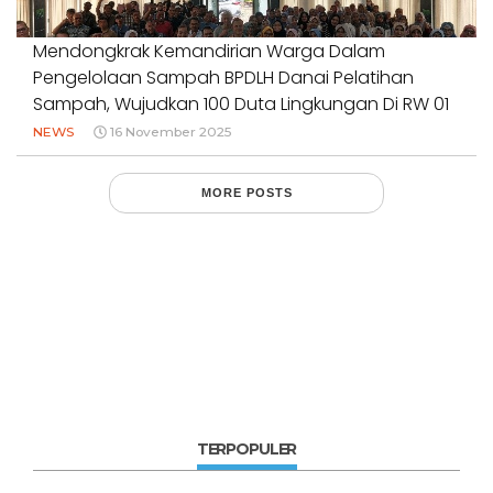
Mendongkrak Kemandirian Warga Dalam
Pengelolaan Sampah BPDLH Danai Pelatihan
Sampah, Wujudkan 100 Duta Lingkungan Di RW 01
B.I.R Rancasari Kota Bandung
NEWS
16 November 2025
MORE POSTS
TERPOPULER