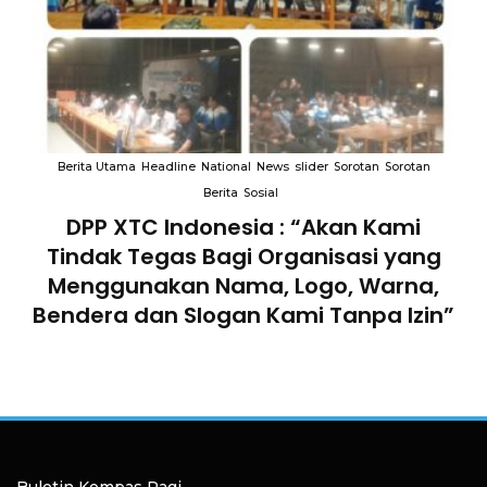
an
Berita Utama
Headline
National
News
slider
Sorotan
Sorotan
B
Berita
Sosial
an
DPP XTC Indonesia : “Akan Kami
Tindak Tegas Bagi Organisasi yang
D
lam
Menggunakan Nama, Logo, Warna,
Te
Bendera dan Slogan Kami Tanpa Izin”
Buletin Kompas Pagi