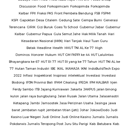
A
PT.
Discussion
Food
Forkopimcam
Forkopimda
Forkopimda
T.
Kalbar
FPII
Fraksi PKS
Front Pembela Bandung
FSB
FSPMI
PUPR
KSPI
Gapoktan Desa Citalem
Gedung Sate
Gempa Bumi
Generasi
s
Terencana
GIRIK
Gizi Buruk
Goes To School
Gubernur Jabar
Gubernur
esta
Kalbar
Gubernur Papua
Gula Semut Jahe
Hak Milik Tanah
Hari
RSUD
Kesadaran Nasional (HKN)
Hari Tanjak
Haul Tuan Guru
Batak
Headline
Health
HHUT TNI AL Ke 77
High
Sat
Dominos
Honorer
Hukum
HUT GM FKPPI ke 44
HUT Lalulintas
Bhayangkara ke 67
HUT RI 77
HUT RI yang ke 77 Tahun
HUT TNI AL ke
i
77
Hutan Taman Industri
IBE
IKAL
IKAMAJA
IKNI
IndoBuildTech Expo
2022
Inflasi
Inspektorat
Inspirasi
intelektual
Investasi
Investasi
itu
Bodong
IP3N Provinsi Bali
IPAM Cikalong
IPEDA
IPM KALBAR
Irjen
 Al
Ferdy Sambo
ITB
Jajang Kurniawan
Jakarta
JAKPUS
jalan binong
kulon
jalan raya bungbulang
Jalan Rusak
Jalan Utama
Jalasenastri
Ketapang
Jambi
Jamsostek
Jasa Perizinan Usaha
Jasinga
jawa
barat
jembatan rupit
jembatan titian (jeti)
Johar
JokowiDodo
Judi
Kasino Luar Negeri
Judi Online
Judi Online Kasino
Jurnalis
Jurnalis
ang
Pokdarwis
Jurnalis Teropong Post
Juru Situ Parigi
Kab. Batubara
Kab.