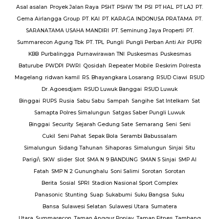
Asal asalan
Proyek Jalan Raya
PSHT
PSHW TM
PSI
PT HAL
PT LAJ
PT.
Gema Airlangga Group
PT. KAI
PT. KARAGA INDONUSA PRATAMA
PT.
SARANATAMA USAHA MANDIRI
PT. Seminung Jaya Properti
PT.
Summarecon Agung Tbk
PT. TPL
Pungli
Pungli Perban Anti Air
PUPR
KBB
Purbalingga
Purnawirawan TNI
Puskesmas
Puskesmas
Baturube
PWDPI
PWRI
Qosidah
Repeater Mobile
Reskrim Polresta
Magelang
ridwan kamil
RS. Bhayangkara Losarang
RSUD Ciawi
RSUD
Dr. Agoesdjam
RSUD Luwuk Banggai
RSUD Luwuk
Binggai
RUPS
Rusia
Sabu Sabu
Sampah
Sangihe
Sat Intelkam
Sat
Samapta Polres Simalungun
Satgas Saber Pungli Luwuk
Binggai
Security
Sejarah Gedung Sate
Semarang
Seni
Seni
Cukil
Seni Pahat
Sepak Bola
Serambi Babussalam
Simalungun
Sidang Tahunan
Sihaporas
Simalungun
Sinjai
Situ
Parigi\
SKW
slider
Slot
SMA N 9 BANDUNG
SMAN 5 Sinjai
SMP Al
Fatah
SMP N 2 Gununghalu
Soni Salimi
Sorotan
Sorotan
Berita
Sosial
SPRI
Stadion Nasional Sport Complex
Panasonic
Stunting
Suap
Sukabumi
Suku Bangsa
Suku
Bansa
Sulawesi Selatan
Sulawesi Utara
Sumatera
Utara
Summarecon
Taman Anggur Ponjay
Taman Fitnes
Tambang