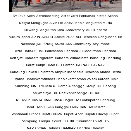
MUI
3M Plus
Aceh
Aeromodeling
Akfar Yarsi Pontianak
aktifis
Aliansi
Rakyat Mengugat
Alvin Lie
Anev Bhabin
Angkatan Muda
Ut
Siliwangi
Angkutan Kota
Anniversary
AP2SI
aparat
M.
hukum
apbd
APBN
APDESI
Apeksi 2022
APH
Asosiasi Pengusaha TIK
K
Nasional (APTIKNAS)
ASPAI
AXS Community
Azyumardi
D
rmas
Azra
BAKSOS
Bali
Balikpapan
Bandara JB Soedirman
Bandara
Te
BAR
Kertajati
Bandara Ngloram
Bandara Wiriadinata
bandung
Bandung
giri
Barat
Banjir
BANK BJB
Banten
BAZNAZ
BAZNAZ
tirta
Bandung
Bekasi
Belantara Ampuh Indonesia
Bencana Alama
Berita
Utama
Bhabinkamtibmas
Bhabinkamtibmas Polsek Patean
Bibir
Sumbing
BIN
Biro Jasa PT Gema Airlangga Group
BJB Cabang
Tasikmalaya
BJB Unit Rancabango
BK DPD
ab
RI
BkkBn
BKSDA
BNPB
BNSP
Bogor
BPD Kabupaten Bandung
Barat
BPJS Luwuk Banggai
BPKP
BPN
BPOM Kota
Pontianak
Brebes
BUMD
BUMN
Bupati Aceh
Bupati Cilacap
Bupati
baran
Sampang
Cianjur
Covid-19
CTKI
Curanmor
CV MU
CV
NAP
CVNAP
Dalmas
DAMKAR
Dandim
Dandim