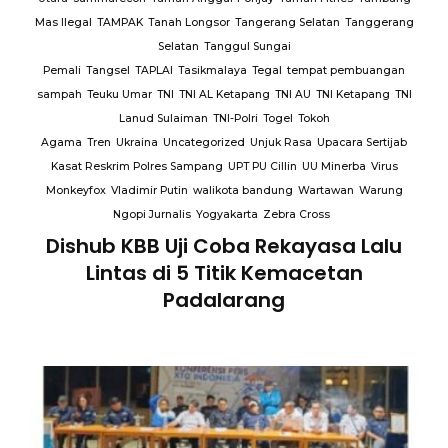
Mas Ilegal
TAMPAK
Tanah Longsor
Tangerang Selatan
Tanggerang
Selatan
Tanggul Sungai
Pemali
Tangsel
TAPLAI
Tasikmalaya
Tegal
tempat pembuangan
sampah
Teuku Umar
TNI
TNI AL Ketapang
TNI AU
TNI Ketapang
TNI
Lanud Sulaiman
TNI-Polri
Togel
Tokoh
Agama
Tren
Ukraina
Uncategorized
Unjuk Rasa
Upacara Sertijab
Kasat Reskrim Polres Sampang
UPT PU Cillin
UU Minerba
Virus
Monkeyfox
Vladimir Putin
walikota bandung
Wartawan
Warung
Ngopi Jurnalis
Yogyakarta
Zebra Cross
Dishub KBB Uji Coba Rekayasa Lalu
Lintas di 5 Titik Kemacetan
Padalarang