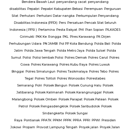
Bendera Bawah Laut
penyandang cacat
penyandang
disabilitas
Pepabri
Pepabri Kabupaten Bekasi
Perempuan
Perguruan
Silat
Perhutani
Perhutani Datar nangka
Perkumpulan Penyandang
Disabilitas Indonesia (PPDI)
Pers
Persatuan Pencak Silat Seluruh
Indonesia ( PPSI )
Pertamina
Pesta Rakyat
PHI
Pian Sopian
PILKADES
Girimukti
PKK Ke. Rongga
PKL
Plres Karawang
Plt Dirjen
Perhubungan Udara
PN JAMBI
Pol PP Kota Bandung
Polda Bali
Polda
Jatim
Polda Jawa Tengah
Polda Metro Jaya
Polda Sulsel
Polda
Sumut
Polisi
Polisi tembak Polisi
Polres Demak
Polres Garut
Polres
Gowa
Polres Karawang
Polres Kubu Raya
Polres Luwuk
Binggai
Polres Simalungun
Polres Tasikmalaya
Polres Tebo
Polres
Tegal
Polres Tolitoli
Polres Wonosobo
Polrestabes
Semarang
Polri
Polsek Bangun
Polsek Gunung Halu
Polsek
Jatibarang
Polsek Kalimanah
Polsek Karangnunggal
Polsek
Malangbong
Polsek Omben
Polsek Parapat
Polsek Patean
Polsek
Patrol
Polsek Rengasdengklok
Polsek Saribudolok
Polsek
Sindangkerta
Polsek Sungai
Raya
Pontianak
PPATK
PPKM
PPPK
PPRA
PPRI
PPWI
Presiden
Jokowi
Propam
Provost Lampung Tengah
Proyek jalan
Proyek Jalan