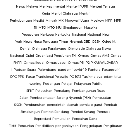
News
Melayu
Menkes
mental
Menteri PUPR
Menteri Tenaga
Kerja
Mentri Olahraga
Mentri
Perhubungan
Mesjid
Minyak
MK
Morowali Utara
Moskow
MPR
MPR
RI
MTQ
MTQ
MUI Simalungun
Muspika
Pebayuran
Narkoba
Narkotika
Nasional
National
New
York
News
Nusa Tenggara Timur
Nyamuk DBD
O2SN
Oded M.
Danial
Olahraga Paralayang
Olimpiade Olahraga Siswa
Nasional
Opini
Organisasi Pensiunan TNI
Ormas
Ormas AMS
Ormas
FKPPI
Ormas Ilegal
Ormas Lasqi
Ormas PSI
P2IP KANWIL JABAR
I
Paduan Suara
Palembang
pandemi covid-19
Pantura
Pasanggiri
DPC PPSI
Pasar Tradisional Polowijo
PC 1012 Tasikmalaya
pdam tirta
wening
Pedangan
Pelajar
Pelayanan Publik
SPKT
Pelecehan
Pemalang
Pembangunan Ruas
Jalan
Pemberantasan Sarang Nyamuk (PSN)
Pembuatan
SKCK
Pembunuhan
pemerintah daerah
pemkab garut
Pemkab
Simalungun
Pemkot Bandung
Pemkot Serang
Pemuda
Beprestasi
Pemukulan
Pencairan Dana
Fiktif
Pencurian
Pendidikan
penganiayaan
Penggelapan
Pengibaran