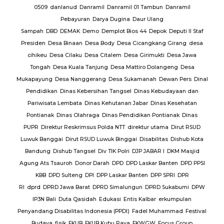
uruan
0509
danlanud
Danramil
Danramil 01 Tambun
Danramil
dang
Pebayuran
Darya Dugina
Daur Ulang
ruh
Sampah
DBD
DEMAK
Demo
Demplot Bios 44
Depok
Deputi II Staf
KADES
Presiden
Desa Binaan
Desa Body
Desa Cicangkang Girang
desa
cihikeu
Desa Cilaku
Desa Citalem
Desa Girimukti
Desa Jawa
Polda
Tongah
Desa Kuala Tanjung
Desa Mattiro Dolangeng
Desa
da
Mukapayung
Desa Nanggerang
Desa Sukamanah
Dewan Pers
Dinal
lres
Pendidikan
Dinas Kebersihan Tangsel
Dinas Kebudayaan dan
Pariwisata Lembata
Dinas Kehutanan Jabar
Dinas Kesehatan
lres
Pontianak
Dinas Olahraga
Dinas Pendidikan Pontianak
Dinas
PUPR
Direktur Reskrimsus Polda NTT
direktur utama
Dirut RSUD
k
Luwuk Banggai
Dirut RSUD Luwuk Binggai
Disabilitas
Dishub Kota
k
Bandung
Dishub Tangsel
Div TIK Polri
DJP JABAR I
DKM Masjid
lsek
Agung Ats Tsauroh
Donor Darah
DPD
DPD Laskar Banten
DPD PPSI
KBB
DPD Sulteng
DPI
DPP Laskar Banten
DPP SPRI
DPR
RI
dprd
DPRD Jawa Barat
DPRD Simalungun
DPRD Sukabumi
DPW
en
IP3N Bali
Duta Qasidah
Edukasi
Entis Kalbar
erkumpulan
Jalan
Penyandang Disabilitas Indonesia (PPDI)
Fadel Muhammad
Festival
AJ
PT.
Budaya
fisik
FKUB
FKUB Kubu Raya
FKWGW
Focus Group