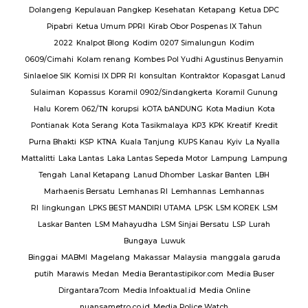
Dolangeng
Kepulauan Pangkep
Kesehatan
Ketapang
Ketua DPC
Pipabri
Ketua Umum PPRI
Kirab Obor Pospenas IX Tahun
2022
Knalpot Blong
Kodim 0207 Simalungun
Kodim
0609/Cimahi
Kolam renang
Kombes Pol Yudhi Agustinus Benyamin
Sinlaeloe SIK
Komisi IX DPR RI
konsultan
Kontraktor
Kopasgat Lanud
Sulaiman
Kopassus
Koramil 0902/Sindangkerta
Koramil Gunung
Halu
Korem 062/TN
korupsi
kOTA bANDUNG
Kota Madiun
Kota
Pontianak
Kota Serang
Kota Tasikmalaya
KP3
KPK
Kreatif
Kredit
Purna Bhakti
KSP
KTNA
Kuala Tanjung
KUPS Kanau
Kyiv
La Nyalla
Mattalitti
Laka Lantas
Laka Lantas Sepeda Motor
Lampung
Lampung
Tengah
Lanal Ketapang
Lanud Dhomber
Laskar Banten
LBH
Marhaenis Bersatu
Lemhanas RI
Lemhannas
Lemhannas
RI
lingkungan
LPKS BEST MANDIRI UTAMA
LPSK
LSM KOREK
LSM
Laskar Banten
LSM Mahayudha
LSM Sinjai Bersatu
LSP
Lurah
Bungaya
Luwuk
Binggai
MABMI
Magelang
Makassar
Malaysia
manggala garuda
putih
Marawis
Medan
Media Berantastipikor.com
Media Buser
Dirgantara7com
Media Infoaktual.id
Media Online
nuansametro.co.id
Media Police Watch