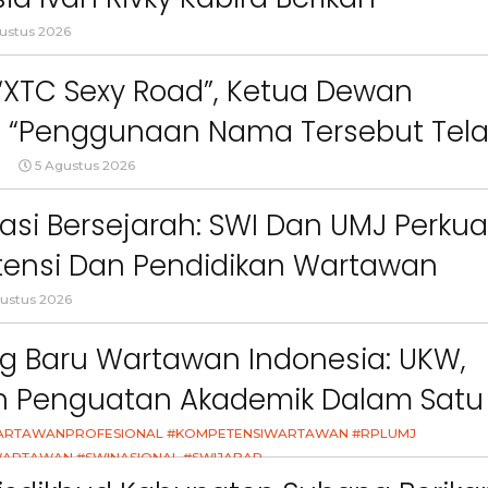
o,
Telah Melanggar Ketentuan
Nyata Lewat Green
gan
Perundang-undangan”
an Sikap Terkait “XTC Sexy Road”
ustus 2026
 “XTC Sexy Road”, Ketua Dewan
 : “Penggunaan Nama Tersebut Tel
gar Ketentuan Perundang-
5 Agustus 2026
an”
asi Bersejarah: SWI Dan UMJ Perkua
ensi Dan Pendidikan Wartawan
l
ustus 2026
g Baru Wartawan Indonesia: UKW,
an Penguatan Akademik Dalam Satu
asi
ARTAWANPROFESIONAL #KOMPETENSIWARTAWAN #RPLUMJ
ARTAWAN #SWINASIONAL #SWIJABAR
26