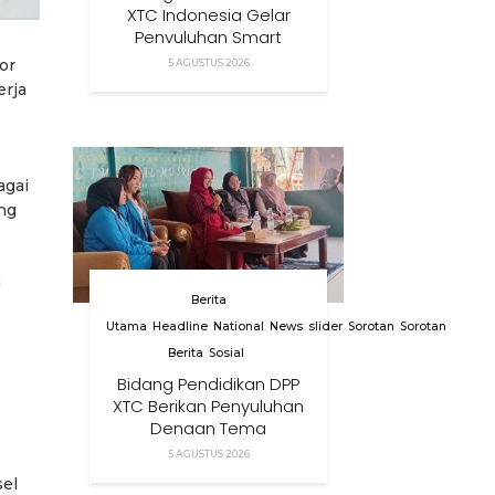
XTC Indonesia Gelar
Penyuluhan Smart
Parenting Di Desa
or
5 AGUSTUS 2026
Cihanjuang KBB
erja
agai
ng
a
Berita
Utama
Headline
National
News
slider
Sorotan
Sorotan
Berita
Sosial
Bidang Pendidikan DPP
XTC Berikan Penyuluhan
Dengan Tema
Membangun Peran
5 AGUSTUS 2026
Orang Tua Dalam
sel
Menjaga Kesehatan