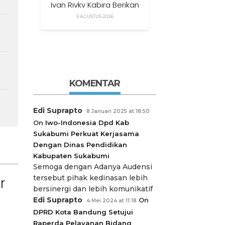
Ivan Rivky Kabira Berikan
Peryataan Sikap Terkait
5 AGUSTUS 2026
“XTC Sexy Road”
KOMENTAR
Edi Suprapto
8 Januari 2025 at 18:50
On
Iwo-Indonesia Dpd Kab
Sukabumi Perkuat Kerjasama
Dengan Dinas Pendidikan
Kabupaten Sukabumi
Semoga dengan Adanya Audensi
tersebut pihak kedinasan lebih
r
bersinergi dan lebih komunikatif
Edi Suprapto
On
4 Mei 2024 at 11:18
DPRD Kota Bandung Setujui
Raperda Pelayanan Bidang