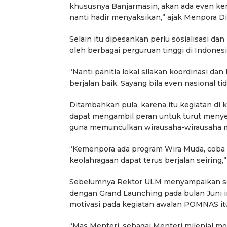
khususnya Banjarmasin, akan ada even 
nanti hadir menyaksikan,” ajak Menpora Di
Selain itu dipesankan perlu sosialisasi da
oleh berbagai perguruan tinggi di Indonesi
“Nanti panitia lokal silakan koordinasi d
berjalan baik. Sayang bila even nasional t
Ditambahkan pula, karena itu kegiatan di
dapat mengambil peran untuk turut menye
guna memunculkan wirausaha-wirausaha m
“Kemenpora ada program Wira Muda, coba 
keolahragaan dapat terus berjalan seiring,
Sebelumnya Rektor ULM menyampaikan s
dengan Grand Launching pada bulan Juni 
motivasi pada kegiatan awalan POMNAS it
“Mas Menteri, sebagai Menteri milenial 