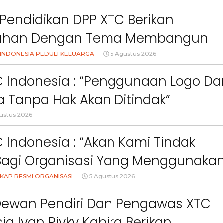
Pendidikan DPP XTC Berikan
uhan Dengan Tema Membangun
Orang Tua Dalam Menjaga
INDONESIA PEDULI KELUARGA
5 Agustus 2026
an Anak Di Era Digital
C Indonesia : “Penggunaan Logo Da
 Tanpa Hak Akan Ditindak”
ustus 2026
 Indonesia : “Akan Kami Tindak
Bagi Organisasi Yang Menggunaka
Berita
Berita
Sorotan
Utama
Sorotan
Headline
National
News
slider
Sorotan
Utama
Sorotan
Headline
National
New
Logo, Warna, Bendera Dan Slogan
KAP RESMI ORGANISASI
5 Agustus 2026
Berita
Sosial
Berita
Sosial
npa Izin”
an
Terkait “XTC Sexy Road”,
PELANTIKAN DPP SW
Dewan Pendiri Dan Pengawas XTC
i
Ketua Dewan Pendiri :
2031SWI Teguh
“Penggunaan Nama Tersebut
Profesionalisme da
ia Ivan Rivky Kabira Berikan