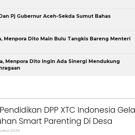
 Dan Pj Gubernur Aceh-Sekda Sumut Bahas
, Menpora Dito Main Bulu Tangkis Bareng Menteri
, Menpora Dito Ingin Ada Sinergi Mendukung
hragaan
Pendidikan DPP XTC Indonesia Gela
han Smart Parenting Di Desa
uang KBB
ustus 2026