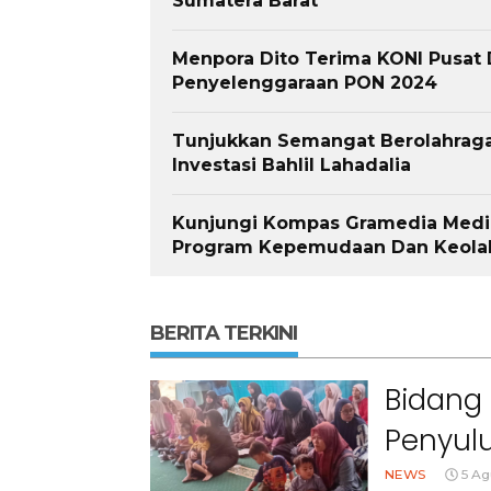
Sumatera Barat
Menpora Dito Terima KONI Pusat
Penyelenggaraan PON 2024
Tunjukkan Semangat Berolahraga
Investasi Bahlil Lahadalia
Kunjungi Kompas Gramedia Media
Program Kepemudaan Dan Keola
BERITA TERKINI
Bidang 
Penyulu
Cihanj
NEWS
5 Ag