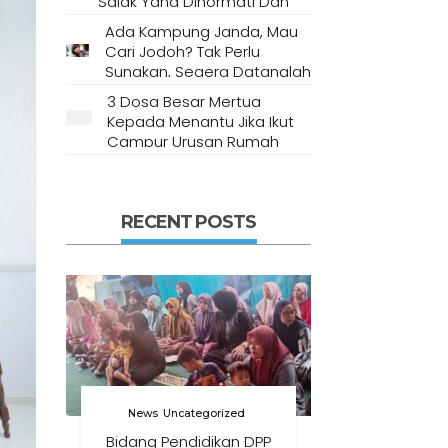
Salak Yang Dihormati Dan
Dianggap Tempat Suci Oleh
Ada Kampung Janda, Mau
Masyarakat Setempat
Cari Jodoh? Tak Perlu
Sungkan, Segera Datanglah
Ke Desa Ini
3 Dosa Besar Mertua
Kepada Menantu Jika Ikut
Campur Urusan Rumah
Tangga
RECENT POSTS
News
Uncategorized
Bidang Pendidikan DPP