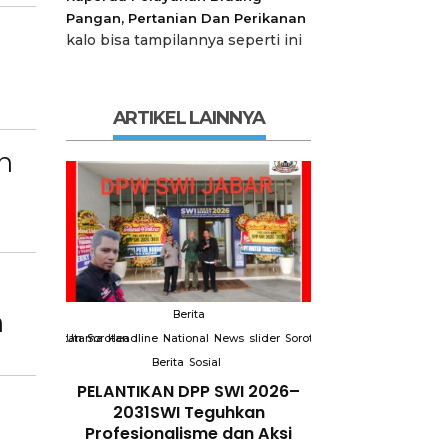
Pangan, Pertanian Dan Perikanan
kalo bisa tampilannya seperti ini
ARTIKEL LAINNYA
n
n
Berita
Berit
s
slider
Sorotan
Utama
Sorotan
Headline
National
News
Sorotan
Sorotan
Utama
Headline
Nation
Berita
Berita
So
I 2026–
Empat Tahun Janji Membeku,
Bidang Pendid
kan
Sawah Rusak: Ahli Waris
Berikan Penyu
n Aksi
Tagih Tanggung Jawab
Tema Memban