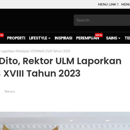
MENU LINK 1
MENU
Search
for:
PROPERTI
LIFESTYLE
INSPIRASI
PEREMPUAN
SAINS
TE
M Laporkan Persiapan POMNAS XVIII Tahun 2023
Dito, Rektor ULM Laporkan
XVIII Tahun 2023
News
on
l
are