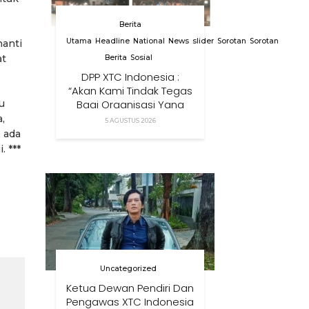
Berita
Utama
Headline
National
News
slider
Sorotan
Sorotan
nanti
at
Berita
Sosial
DPP XTC Indonesia :
“Akan Kami Tindak Tegas
Bagi Organisasi Yang
u
Menggunakan Nama,
,
5 AGUSTUS 2026
Logo, Warna, Bendera
 ada
Dan Slogan Kami Tanpa
 ***
Izin”
Uncategorized
Ketua Dewan Pendiri Dan
Pengawas XTC Indonesia