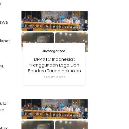
n
Anak Di Era Digital
iswa
dapat
Uncategorized
DPP XTC Indonesia :
“Penggunaan Logo Dan
),
Bendera Tanpa Hak Akan
Ditindak”
5 AGUSTUS 2026
ului
an
ntuk