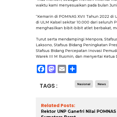
waktu kami menyesuaikan pada bulan Juni 
“Kemarin di POMNAS XVII Tahun 2022 di UNP
di ULM Kalsel sekitar 10.000 dari seluruh
menghasilkan bibit-bibit atlet berbakat
Turut serta mendampingi Menpora, Stafsu
Laksono, Stafsus Bidang Peningkatan Pre
Stafsus Bidang Percepatan Inovasi Pemuda
Warek III M Rusmin, dan menyertai Ketua 
Facebook
Mastodon
Email
Share
TAGS :
Nasional
News
Related Posts:
Rektor UNP Ganefri Nilai POMNAS