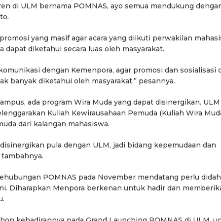
keren di ULM bernama POMNAS, ayo semua mendukung denga
to.
n promosi yang masif agar acara yang diikuti perwakilan mahas
a dapat diketahui secara luas oleh masyarakat.
an komunikasi dengan Kemenpora, agar promosi dan sosialisasi 
idak banyak diketahui oleh masyarakat,” pesannya.
 kampus, ada program Wira Muda yang dapat disinergikan. ULM
lenggarakan Kuliah Kewirausahaan Pemuda (Kuliah Wira Muda
uda dari kalangan mahasiswa.
disinergikan pula dengan ULM, jadi bidang kepemudaan dan
” tambahnya.
ehubungan POMNAS pada November mendatang perlu didah
ini. Diharapkan Menpora berkenan untuk hadir dan memberik
u.
mohon kehadirannya pada Grand Launching POMNAS di ULM, u