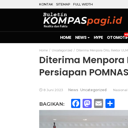
KONTAK
SITEMAP
FULL WIDTH
HOME
NEWS
HYPE
OTOMOTIF
Home
Uncategorized
Diterima Menpora Dito, Rektor UL
Diterima Menpora 
Persiapan POMNAS 
8 Juni 2023
News
Uncategorized
Nasional
Facebook
Mastod
Emai
Sh
BAGIKAN: