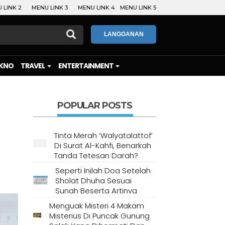
 LINK 2
MENU LINK 3
MENU LINK 4
MENU LINK 5
LANGGANAN
KNO
TRAVEL
ENTERTAINMENT
POPULAR POSTS
Tinta Merah ‘Walyatalattof’
Di Surat Al-Kahfi, Benarkah
Tanda Tetesan Darah?
Seperti Inilah Doa Setelah
Sholat Dhuha Sesuai
Sunah Beserta Artinya
Menguak Misteri 4 Makam
Misterius Di Puncak Gunung