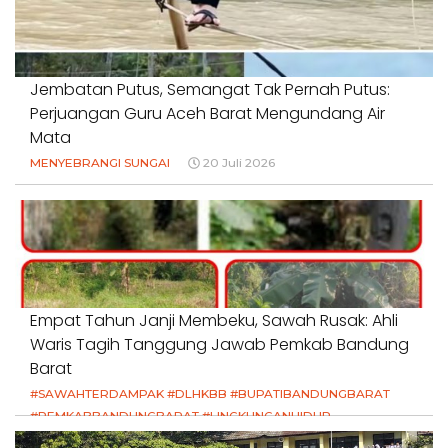
Jembatan Putus, Semangat Tak Pernah Putus:
Perjuangan Guru Aceh Barat Mengundang Air
Mata
MENYEBRANGI SUNGAI
20 Juli 2026
Empat Tahun Janji Membeku, Sawah Rusak: Ahli
Waris Tagih Tanggung Jawab Pemkab Bandung
Barat
#SAWAHTERDAMPAK #DLHKBB #BUPATIBANDUNGBARAT
#PEMKABBANDUNGBARAT #LINGKUNGANHIDUP
#HAKPETANI #KEADILANUNTUKPETANI