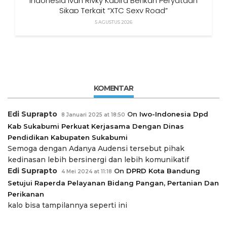
Indonesia Ivan Rivky Kabira Berikan Peryataan
Sikap Terkait “XTC Sexy Road”
5 AGUSTUS 2026
KOMENTAR
Edi Suprapto
On
Iwo-Indonesia Dpd
8 Januari 2025 at 18:50
Kab Sukabumi Perkuat Kerjasama Dengan Dinas
Pendidikan Kabupaten Sukabumi
Semoga dengan Adanya Audensi tersebut pihak
kedinasan lebih bersinergi dan lebih komunikatif
Edi Suprapto
On
DPRD Kota Bandung
4 Mei 2024 at 11:18
Setujui Raperda Pelayanan Bidang Pangan, Pertanian Dan
Perikanan
kalo bisa tampilannya seperti ini