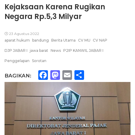
Kejaksaan Karena Rugikan
Negara Rp.5,3 Milyar
23 Agustus 2022
aparat hukum
bandung
Berita Utama
CV MU
CV NAP
DJP JABAR I
jawa barat
News
P2IP KANWIL JABAR I
Penggelapan
Sorotan
Facebook
Mastodon
Email
Share
BAGIKAN: