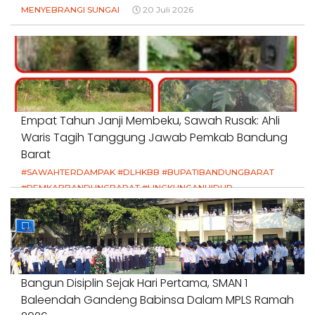
MENYEBRANGI SUNGAI
20 Juli 2026
Empat Tahun Janji Membeku, Sawah Rusak: Ahli
Waris Tagih Tanggung Jawab Pemkab Bandung
Barat
#SAWAHTERDAMPAK #DLHKBB #BUPATIBANDUNGBARAT
#PEMKABBANDUNGBARAT #LINGKUNGANHIDUP
#HAKPETANI #KEADILANUNTUKPETANI
#NORMALISASISALURAN #IRIGASIRUSAK
#DUGAANPENCEMARAN #AKUNTABILITASPEMERINTAH
18 Juli 2026
Bangun Disiplin Sejak Hari Pertama, SMAN 1
Baleendah Gandeng Babinsa Dalam MPLS Ramah