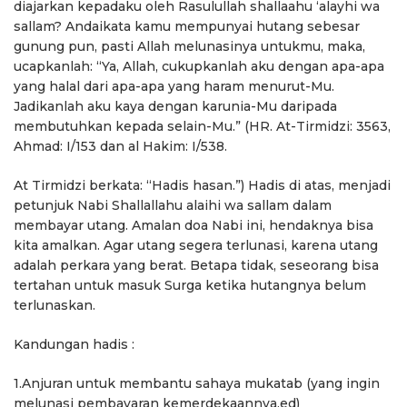
diajarkan kepadaku oleh Rasulullah shallaahu ‘alayhi wa
sallam? Andaikata kamu mempunyai hutang sebesar
gunung pun, pasti Allah melunasinya untukmu, maka,
ucapkanlah: “Ya, Allah, cukupkanlah aku dengan apa-apa
yang halal dari apa-apa yang haram menurut-Mu.
Jadikanlah aku kaya dengan karunia-Mu daripada
membutuhkan kepada selain-Mu.” (HR. At-Tirmidzi: 3563,
Ahmad: I/153 dan al Hakim: I/538.
At Tirmidzi berkata: “Hadis hasan.”) Hadis di atas, menjadi
petunjuk Nabi Shallallahu alaihi wa sallam dalam
membayar utang. Amalan doa Nabi ini, hendaknya bisa
kita amalkan. Agar utang segera terlunasi, karena utang
adalah perkara yang berat. Betapa tidak, seseorang bisa
tertahan untuk masuk Surga ketika hutangnya belum
terlunaskan.
Kandungan hadis :
1.Anjuran untuk membantu sahaya mukatab (yang ingin
melunasi pembayaran kemerdekaannya.ed)