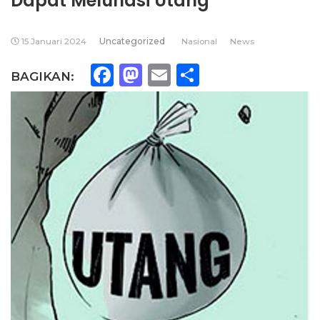
Dapat Melunasi Utang
15 Januari 2024
Uncategorized
Nasional
News
Facebook
Mastodon
Email
Share
BAGIKAN: