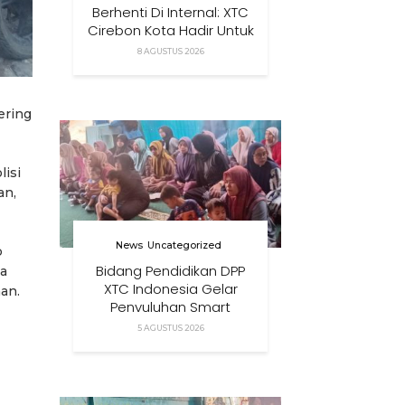
Berhenti Di Internal: XTC
Cirebon Kota Hadir Untuk
Masyarakat
8 AGUSTUS 2026
ering
lisi
an,
News
Uncategorized
p
Bidang Pendidikan DPP
ga
XTC Indonesia Gelar
an.
Penyuluhan Smart
Parenting Di Desa
5 AGUSTUS 2026
Cihanjuang KBB