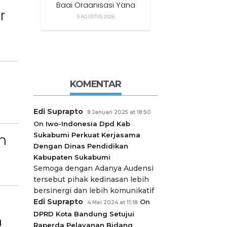
Bagi Organisasi Yang
r
Menggunakan Nama,
5 AGUSTUS 2026
Logo, Warna, Bendera
Dan Slogan Kami Tanpa
Izin”
KOMENTAR
Edi Suprapto
8 Januari 2025 at 18:50
On
Iwo-Indonesia Dpd Kab
Sukabumi Perkuat Kerjasama
n
Dengan Dinas Pendidikan
Kabupaten Sukabumi
Semoga dengan Adanya Audensi
tersebut pihak kedinasan lebih
bersinergi dan lebih komunikatif
Edi Suprapto
On
4 Mei 2024 at 11:18
DPRD Kota Bandung Setujui
n
Raperda Pelayanan Bidang