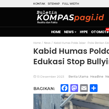
KONTAK
SITEMAP
FULL WIDTH
HOME
NEWS
HYPE
OTOMOTIF
Home
News
Kabid Humas Polda Jabar : Polisi Berikan E
Kabid Humas Polda 
Edukasi Stop Bull
13 Desember 2023
Berita Utama
Headline
N
Facebook
Mastod
Emai
Sh
BAGIKAN: