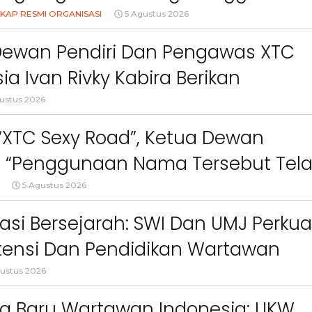
Logo, Warna, Bendera Dan Slogan
KAP RESMI ORGANISASI
5 Agustus 2026
npa Izin”
Dewan Pendiri Dan Pengawas XTC
ia Ivan Rivky Kabira Berikan
an Sikap Terkait “XTC Sexy Road”
ustus 2026
 “XTC Sexy Road”, Ketua Dewan
 : “Penggunaan Nama Tersebut Tel
gar Ketentuan Perundang-
5 Agustus 2026
an”
asi Bersejarah: SWI Dan UMJ Perkua
Berita
Berita
Sorotan
Utama
Sorotan
Headline
National
News
Sorotan
Sorotan
Utama
Headline
National
News
ensi Dan Pendidikan Wartawan
Berita
Berita
Sosial
l
6–
Empat Tahun Janji Membeku,
Bidang Pendidikan 
ustus 2026
Sawah Rusak: Ahli Waris
Berikan Penyuluhan
i
Tagih Tanggung Jawab
Tema Membangun 
g Baru Wartawan Indonesia: UKW,