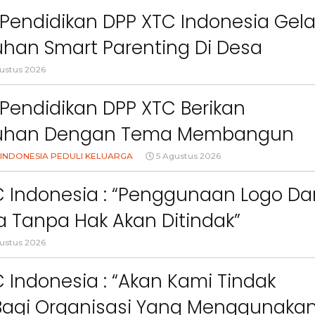
Pendidikan DPP XTC Indonesia Gela
han Smart Parenting Di Desa
uang KBB
ustus 2026
Pendidikan DPP XTC Berikan
uhan Dengan Tema Membangun
Orang Tua Dalam Menjaga
INDONESIA PEDULI KELUARGA
5 Agustus 2026
an Anak Di Era Digital
C Indonesia : “Penggunaan Logo Da
 Tanpa Hak Akan Ditindak”
ustus 2026
 Indonesia : “Akan Kami Tindak
Bagi Organisasi Yang Menggunaka