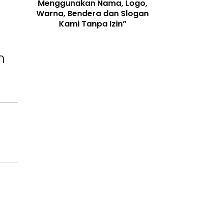
enjaga
Menggunakan Nama, Logo,
Telah Melangga
 Digital
Warna, Bendera dan Slogan
Perundang-
Kami Tanpa Izin”
n