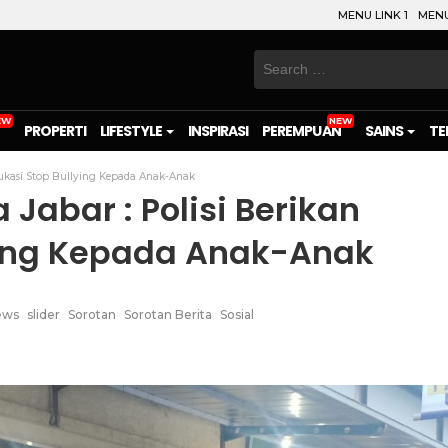
MENU LINK 1
MENU
Search
for:
PROPERTI
LIFESTYLE
INSPIRASI
PEREMPUAN
SAINS
TE
dukasi Stop Bullying Kepada Anak-Anak
Jabar : Polisi Berikan
ying Kepada Anak-Anak
ews
slider
Sorotan
Sorotan Berita
Sosial
on
l
are