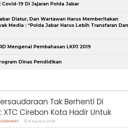
 Covid-19 Di Jajaran Polda Jabar
Jabar Diatur, Dan Wartawan Harus Memberitakan
ak Media : “Polda Jabar Harus Lebih Transfaran Da
PRD Mengenai Pembahasan LKPJ 2019
rogram Dinas Pendidikan
Persaudaraan Tak Berhenti Di
l: XTC Cirebon Kota Hadir Untuk
akat
ASYARAKAT
8 Agustus 2026