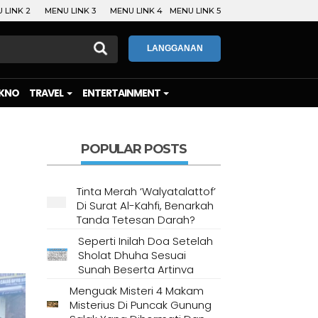
 LINK 2
MENU LINK 3
MENU LINK 4
MENU LINK 5
LANGGANAN
KNO
TRAVEL
ENTERTAINMENT
POPULAR POSTS
Tinta Merah ‘Walyatalattof’
Di Surat Al-Kahfi, Benarkah
Tanda Tetesan Darah?
Seperti Inilah Doa Setelah
Sholat Dhuha Sesuai
Sunah Beserta Artinya
Menguak Misteri 4 Makam
Misterius Di Puncak Gunung