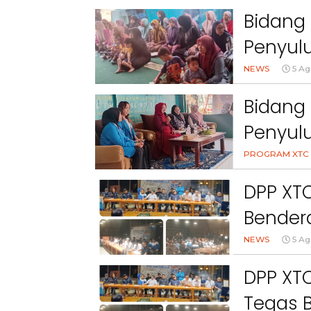
Bidang 
Penyulu
Cihanj
NEWS
5 Ag
Bidang 
Penyul
Peran 
PROGRAM XTC 
Kesehat
DPP XT
Bendera
NEWS
5 Ag
DPP XTC
Tegas 