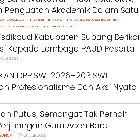
ct
Pemkab Bandung Barat
Orang Tua dalam M
an Penguatan Akademik Dalam Satu
Kesehatan Anak di Era
asi
ARTAWANPROFESIONAL #KOMPETENSIWARTAWAN #RPLUMJ
ARTAWAN #SWINASIONAL #SWIJABAR
26
isdikbud Kabupaten Subang Berika
asi Kepada Lembaga PAUD Peserta
Video MPLS Dan G7KAIH
 Juli 2026
IKAN DPP SWI 2026–2031SWI
n Profesionalisme Dan Aksi Nyata
Green Impact
an Putus, Semangat Tak Pernah
Perjuangan Guru Aceh Barat
dang Air Mata
SUNGAI
20 Juli 2026