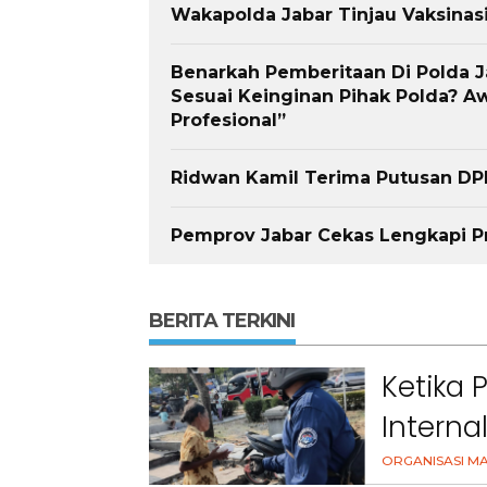
Wakapolda Jabar Tinjau Vaksinasi
Benarkah Pemberitaan Di Polda 
Sesuai Keinginan Pihak Polda? Aw
Profesional”
Ridwan Kamil Terima Putusan D
Pemprov Jabar Cekas Lengkapi P
BERITA TERKINI
Ketika 
Interna
Masyar
ORGANISASI M