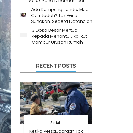
Salak Yang Dihormati Dan
Dianggap Tempat Suci Oleh
Ada Kampung Janda, Mau
Masyarakat Setempat
Cari Jodoh? Tak Perlu
Sungkan, Segera Datanglah
Ke Desa Ini
3 Dosa Besar Mertua
Kepada Menantu Jika Ikut
Campur Urusan Rumah
Tangga
RECENT POSTS
Sosial
Ketika Persaudaraan Tak