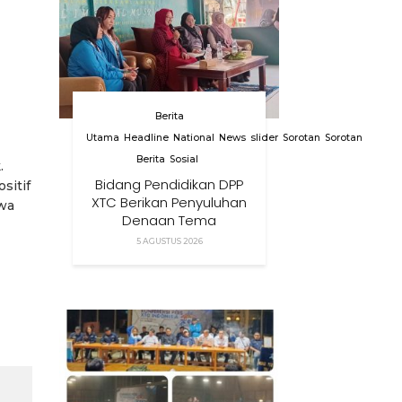
Berita
Utama
Headline
National
News
slider
Sorotan
Sorotan
Berita
Sosial
.
Bidang Pendidikan DPP
sitif
XTC Berikan Penyuluhan
swa
Dengan Tema
Membangun Peran
5 AGUSTUS 2026
Orang Tua Dalam
Menjaga Kesehatan
Anak Di Era Digital