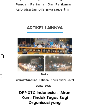
Pangan, Pertanian Dan Perikanan
kalo bisa tampilannya seperti ini
ARTIKEL LAINNYA
ah
t
Berita
Berit
slider
Sorotan
Utama
Sorotan
Headline
National
News
slider
Sorotan
Utama
Sorotan
Headline
Nation
Berita
Sosial
Berita
So
DPP XTC
DPP XTC Indonesia : “Akan
Terkait “XTC 
 dengan
Kami Tindak Tegas Bagi
Ketua Dewan 
Peran
Organisasi yang
“Penggunaan N