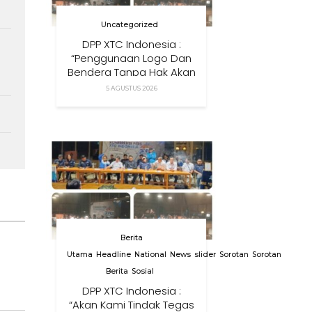
Uncategorized
DPP XTC Indonesia :
“Penggunaan Logo Dan
n
Bendera Tanpa Hak Akan
Ditindak”
5 AGUSTUS 2026
Berita
Utama
Headline
National
News
slider
Sorotan
Sorotan
Berita
Sosial
DPP XTC Indonesia :
“Akan Kami Tindak Tegas