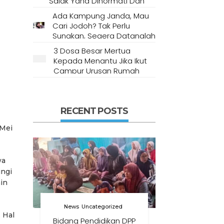
Salak Yang Dihormati Dan
Dianggap Tempat Suci Oleh
Ada Kampung Janda, Mau
Masyarakat Setempat
Cari Jodoh? Tak Perlu
Sungkan, Segera Datanglah
Ke Desa Ini
3 Dosa Besar Mertua
Kepada Menantu Jika Ikut
Campur Urusan Rumah
Tangga
RECENT POSTS
 Mei
wa
ingi
in
News
Uncategorized
 Hal
Bidang Pendidikan DPP