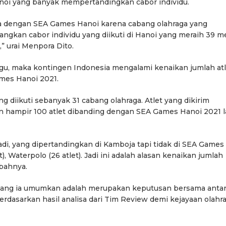
noi yang banyak mempertandingkan cabor individu.
 dengan SEA Games Hanoi karena cabang olahraga yang
angkan cabor individu yang diikuti di Hanoi yang meraih 39 m
” urai Menpora Dito.
gu, maka kontingen Indonesia mengalami kenaikan jumlah atl
mes Hanoi 2021.
diikuti sebanyak 31 cabang olahraga. Atlet yang dikirim
an hampir 100 atlet dibanding dengan SEA Games Hanoi 2021 la
di, yang dipertandingkan di Kamboja tapi tidak di SEA Games
t), Waterpolo (26 atlet). Jadi ini adalah alasan kenaikan jumlah
mbahnya.
ang ia umumkan adalah merupakan keputusan bersama antar
rdasarkan hasil analisa dari Tim Review demi kejayaan olahr