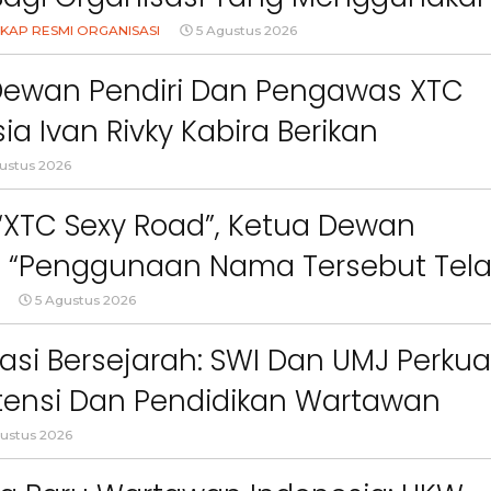
Logo, Warna, Bendera Dan Slogan
KAP RESMI ORGANISASI
5 Agustus 2026
npa Izin”
Dewan Pendiri Dan Pengawas XTC
ia Ivan Rivky Kabira Berikan
an Sikap Terkait “XTC Sexy Road”
ustus 2026
 “XTC Sexy Road”, Ketua Dewan
 : “Penggunaan Nama Tersebut Tel
gar Ketentuan Perundang-
5 Agustus 2026
an”
Berita
Berita
asi Bersejarah: SWI Dan UMJ Perkua
Sorotan
Utama
Sorotan
Headline
National
News
Sorotan
Sorotan
Utama
Headline
National
News
ensi Dan Pendidikan Wartawan
Berita
Berita
Sosial
6–
Empat Tahun Janji Membeku,
Bidang Pendidikan 
l
ustus 2026
Sawah Rusak: Ahli Waris
Berikan Penyuluhan
i
Tagih Tanggung Jawab
Tema Membangun 