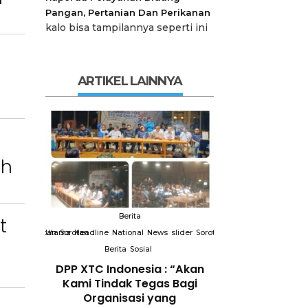
Pangan, Pertanian Dan Perikanan
kalo bisa tampilannya seperti ini
ARTIKEL LAINNYA
ah
Berita
Berit
t
slider
Sorotan
Utama
Sorotan
Headline
National
News
slider
Sorotan
Utama
Sorotan
Headline
Nation
Berita
Sosial
Berita
So
DPP XTC
DPP XTC Indonesia : “Akan
Terkait “XTC 
 dengan
Kami Tindak Tegas Bagi
Ketua Dewan 
Peran
Organisasi yang
“Penggunaan N