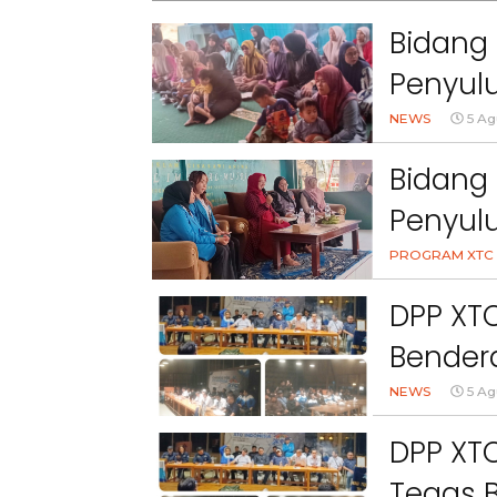
Bidang 
Penyulu
Cihanj
NEWS
5 Ag
Bidang 
Penyul
Peran 
PROGRAM XTC 
Kesehat
DPP XT
Bendera
NEWS
5 Ag
DPP XTC
Tegas 