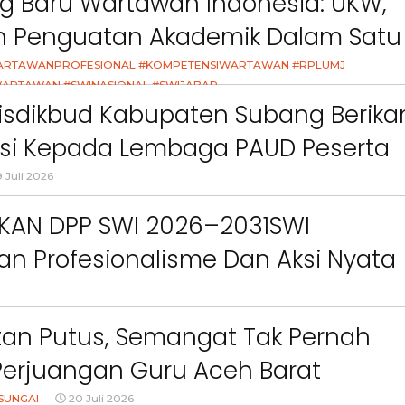
g Baru Wartawan Indonesia: UKW,
ct
Pemkab Bandung Barat
Orang Tua dalam M
Kesehatan Anak di Era
an Penguatan Akademik Dalam Satu
asi
ARTAWANPROFESIONAL #KOMPETENSIWARTAWAN #RPLUMJ
ARTAWAN #SWINASIONAL #SWIJABAR
26
isdikbud Kabupaten Subang Berika
asi Kepada Lembaga PAUD Peserta
Video MPLS Dan G7KAIH
 Juli 2026
IKAN DPP SWI 2026–2031SWI
n Profesionalisme Dan Aksi Nyata
Green Impact
an Putus, Semangat Tak Pernah
Perjuangan Guru Aceh Barat
dang Air Mata
SUNGAI
20 Juli 2026