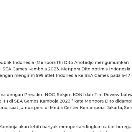
publik Indonesia (Menpora RI) Dito Ariotedjo mengumumkan
di SEA Games Kamboja 2023. Menpora Dito optimis Indonesia
ngan mengirim 599 atlet Indonesia ke SEA Games pada 5-17
rsama dengan Presiden NOC, Sekjen KONI dan Tim Review bah
t III) di SEA Games Kamboja 2023,” kata Menpora Dito didamp
ono, saat jumpa pers di Media Center Kemenpora, Jakarta, Sen
Kamboja akan lebih banyak mempertandingkan cabor beregu.