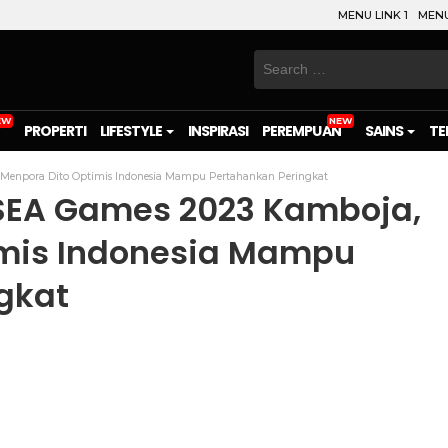
MENU LINK 1
MENU
Search
for:
PROPERTI
LIFESTYLE
INSPIRASI
PEREMPUAN
SAINS
TE
, Menpora Dito Optimis Indonesia Mampu Pertahankan Peringkat
e SEA Games 2023 Kamboja,
imis Indonesia Mampu
gkat
on
l
are