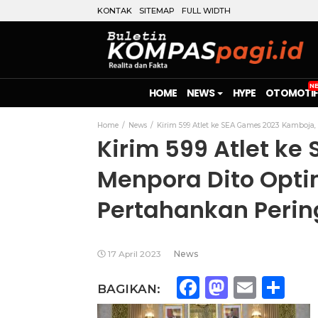
KONTAK
SITEMAP
FULL WIDTH
HOME
NEWS
HYPE
OTOMOTIF
Home
News
Kirim 599 Atlet ke SEA Games 2023 Kamboja
Kirim 599 Atlet k
Menpora Dito Opt
Pertahankan Perin
17 April 2023
News
Facebook
Mastod
Emai
Sh
BAGIKAN: