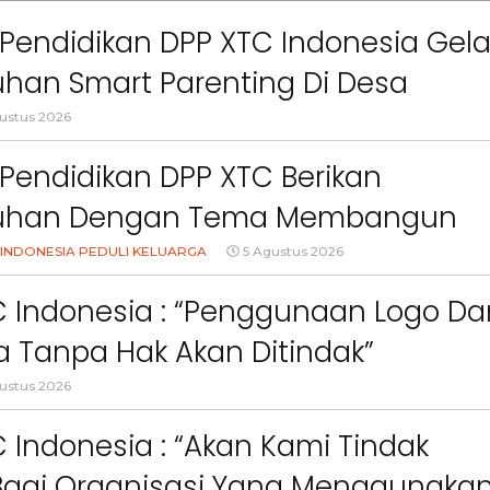
Pendidikan DPP XTC Indonesia Gela
han Smart Parenting Di Desa
uang KBB
ustus 2026
Pendidikan DPP XTC Berikan
uhan Dengan Tema Membangun
Orang Tua Dalam Menjaga
INDONESIA PEDULI KELUARGA
5 Agustus 2026
an Anak Di Era Digital
C Indonesia : “Penggunaan Logo Da
 Tanpa Hak Akan Ditindak”
ustus 2026
 Indonesia : “Akan Kami Tindak
Bagi Organisasi Yang Menggunaka