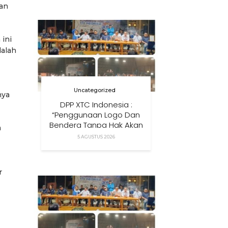
dan
Anak Di Era Digital
 ini
dalah
Uncategorized
nya
DPP XTC Indonesia :
“Penggunaan Logo Dan
Bendera Tanpa Hak Akan
a
Ditindak”
5 AGUSTUS 2026
r