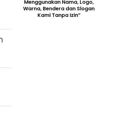
enjaga
Menggunakan Nama, Logo,
Telah Melangga
 Digital
Warna, Bendera dan Slogan
Perundang-
Kami Tanpa Izin”
n