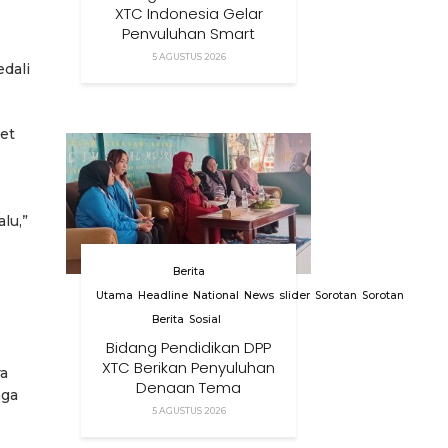
XTC Indonesia Gelar
Penyuluhan Smart
Parenting Di Desa
5 AGUSTUS 2026
edali
Cihanjuang KBB
et
lu,”
Berita
Utama
Headline
National
News
slider
Sorotan
Sorotan
Berita
Sosial
Bidang Pendidikan DPP
XTC Berikan Penyuluhan
a
Dengan Tema
aga
Membangun Peran
5 AGUSTUS 2026
Orang Tua Dalam
Menjaga Kesehatan