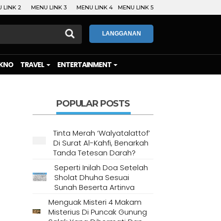
 LINK 2
MENU LINK 3
MENU LINK 4
MENU LINK 5
LANGGANAN
KNO
TRAVEL
ENTERTAINMENT
POPULAR POSTS
Tinta Merah ‘Walyatalattof’
Di Surat Al-Kahfi, Benarkah
Tanda Tetesan Darah?
Seperti Inilah Doa Setelah
Sholat Dhuha Sesuai
Sunah Beserta Artinya
Menguak Misteri 4 Makam
Misterius Di Puncak Gunung