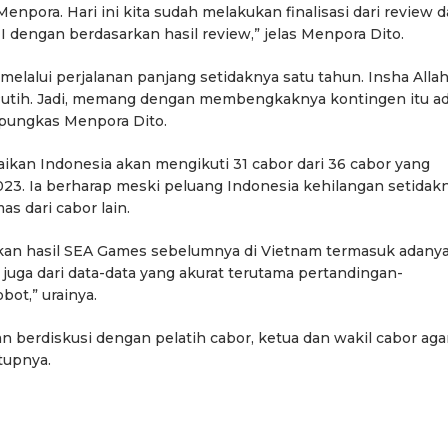
enpora. Hari ini kita sudah melakukan finalisasi dari review 
dengan berdasarkan hasil review,” jelas Menpora Dito.
elalui perjalanan panjang setidaknya satu tahun. Insha Allah
Putih. Jadi, memang dengan membengkaknya kontingen itu a
” pungkas Menpora Dito.
kan Indonesia akan mengikuti 31 cabor dari 36 cabor yang
23. Ia berharap meski peluang Indonesia kehilangan setidak
s dari cabor lain.
an hasil SEA Games sebelumnya di Vietnam termasuk adany
 juga dari data-data yang akurat terutama pertandingan-
bot,” urainya.
dan berdiskusi dengan pelatih cabor, ketua dan wakil cabor aga
tupnya.