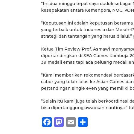
“Ini dua minggu tepat saya duduk sebagai M
kesepakatan antara Kemenpora, NOC, KONI 
“Keputusan ini adalah keputusan bersama m
yang terbaik untuk Indonesia dan Merah-
strategi dan tantangan yang harus dilalui,
Ketua Tim Review Prof. Asmawi menyampai
dipertandingkan di SEA Games Kamboja 20
39 medali emas tapi ada peluang medali ema
“Kami memberikan rekomendasi berdasark
cabor yang telah lolos ke Asian Games dan
pertandingan single even yang memiliki bo
“Selain itu kami juga telah berkoordinasi 
bisa dipertanggungjawabkan nantinya,” tu
Facebook
Mastodon
Email
Share