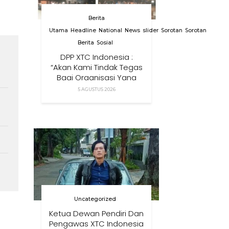
Berita
Utama
Headline
National
News
slider
Sorotan
Sorotan
Berita
Sosial
DPP XTC Indonesia :
“Akan Kami Tindak Tegas
Bagi Organisasi Yang
Menggunakan Nama,
5 AGUSTUS 2026
Logo, Warna, Bendera
Dan Slogan Kami Tanpa
Izin”
Uncategorized
Ketua Dewan Pendiri Dan
Pengawas XTC Indonesia