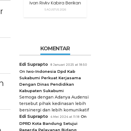
Ivan Rivky Kabira Berikan
Peryataan Sikap Terkait
r
5 AGUSTUS 2026
“XTC Sexy Road”
KOMENTAR
Edi Suprapto
8 Januari 2025 at 18:50
On
Iwo-Indonesia Dpd Kab
Sukabumi Perkuat Kerjasama
n
Dengan Dinas Pendidikan
Kabupaten Sukabumi
Semoga dengan Adanya Audensi
tersebut pihak kedinasan lebih
bersinergi dan lebih komunikatif
Edi Suprapto
On
4 Mei 2024 at 11:18
DPRD Kota Bandung Setujui
n
Raperda Pelayanan Bidang