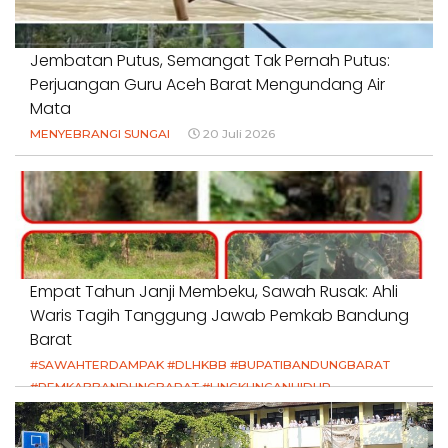
Jembatan Putus, Semangat Tak Pernah Putus:
Perjuangan Guru Aceh Barat Mengundang Air
Mata
MENYEBRANGI SUNGAI
20 Juli 2026
Empat Tahun Janji Membeku, Sawah Rusak: Ahli
Waris Tagih Tanggung Jawab Pemkab Bandung
Barat
#SAWAHTERDAMPAK #DLHKBB #BUPATIBANDUNGBARAT
#PEMKABBANDUNGBARAT #LINGKUNGANHIDUP
#HAKPETANI #KEADILANUNTUKPETANI
#NORMALISASISALURAN #IRIGASIRUSAK