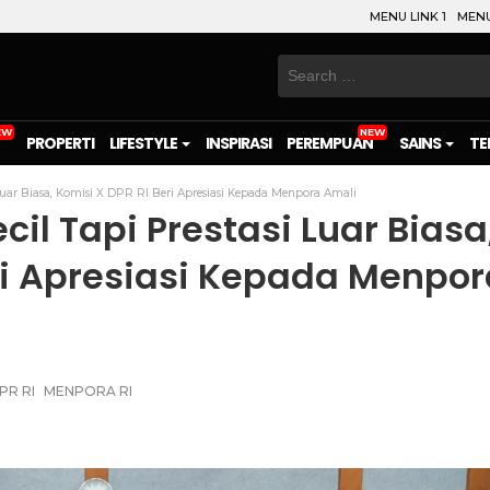
MENU LINK 1
MENU
Search
for:
PROPERTI
LIFESTYLE
INSPIRASI
PEREMPUAN
SAINS
TE
Luar Biasa, Komisi X DPR RI Beri Apresiasi Kepada Menpora Amali
il Tapi Prestasi Luar Biasa
ri Apresiasi Kepada Menpor
PR RI
MENPORA RI
on
l
are