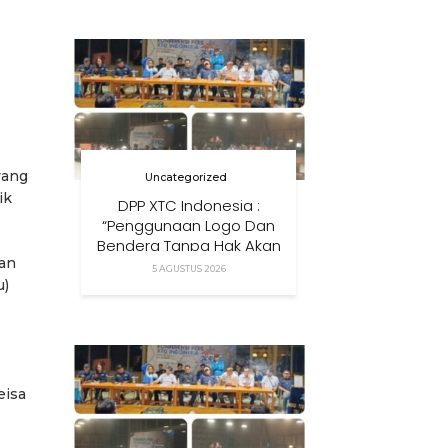
Anak Di Era Digital
yang
Uncategorized
ik
DPP XTC Indonesia :
“Penggunaan Logo Dan
Bendera Tanpa Hak Akan
kan
Ditindak”
5 AGUSTUS 2026
u)
eisa