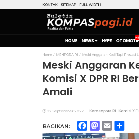
KONTAK
SITEMAP
FULL WIDTH
HOME
NEWS
HYPE
OTOMOTIF
Home
MENPORA RI
Meski Anggaran Kecil Tapi Prestasi 
Meski Anggaran Kec
Komisi X DPR RI Be
Amali
22 September 2022
Kemenpora RI
Komisi X D
Facebook
Mastod
Emai
Sh
BAGIKAN: