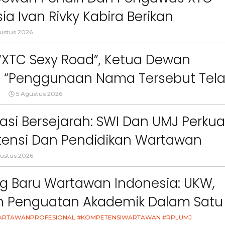
ct
Pemkab Bandung Barat
Orang Tua dalam M
ia Ivan Rivky Kabira Berikan
Kesehatan Anak di Era
an Sikap Terkait “XTC Sexy Road”
ustus 2026
 “XTC Sexy Road”, Ketua Dewan
 : “Penggunaan Nama Tersebut Tel
gar Ketentuan Perundang-
5 Agustus 2026
an”
asi Bersejarah: SWI Dan UMJ Perkua
ensi Dan Pendidikan Wartawan
l
ustus 2026
g Baru Wartawan Indonesia: UKW,
an Penguatan Akademik Dalam Satu
asi
ARTAWANPROFESIONAL #KOMPETENSIWARTAWAN #RPLUMJ