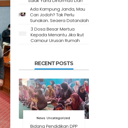
Salak Yang Dihormati Dan
Dianggap Tempat Suci Oleh
Ada Kampung Janda, Mau
Masyarakat Setempat
Cari Jodoh? Tak Perlu
Sungkan, Segera Datanglah
Ke Desa Ini
3 Dosa Besar Mertua
Kepada Menantu Jika Ikut
Campur Urusan Rumah
Tangga
RECENT POSTS
News
Uncategorized
Bidang Pendidikan DPP