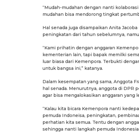
“Mudah-mudahan dengan nanti kolaborasi 
mudahan bisa mendorong tingkat pertumbuh
Hal senada juga disampaikan Anita Jacoba
peningkatan dari tahun sebelumnya, namu
“Kami prihatin dengan anggaran Kemenpora
kementerian lain, tapi bapak memilki seman
luar biasa dari Kemenpora. Terbukti denga
untuk bangsa ini,” katanya.
Dalam kesempatan yang sama, Anggota Frak
hal senada. Menurutnya, anggota di DPR 
agar bisa mengalokasikan anggaran yang le
“Kalau kita bicara Kemenpora nanti kedep
pemuda Indoneisa, peningkatan, pembinaa
perhatian kita semua. Tentu dengan angg
sehingga nanti langkah pemuda Indonesia b