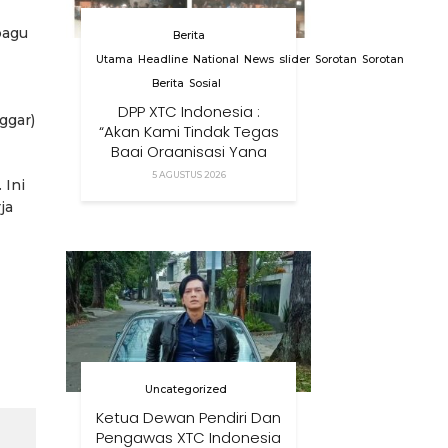
pagu
Berita
Utama
Headline
National
News
slider
Sorotan
Sorotan
Berita
Sosial
DPP XTC Indonesia :
ggar)
“Akan Kami Tindak Tegas
Bagi Organisasi Yang
Menggunakan Nama,
5 AGUSTUS 2026
 Ini
Logo, Warna, Bendera
ja
Dan Slogan Kami Tanpa
Izin”
Uncategorized
Ketua Dewan Pendiri Dan
Pengawas XTC Indonesia