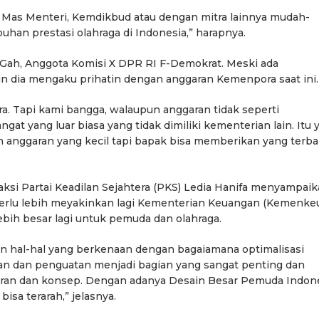
Mas Menteri, Kemdikbud atau dengan mitra lainnya mudah-
an prestasi olahraga di Indonesia,” harapnya.
 Gah, Anggota Komisi X DPR RI F-Demokrat. Meski ada
n dia mengaku prihatin dengan anggaran Kemenpora saat ini.
. Tapi kami bangga, walaupun anggaran tidak seperti
gat yang luar biasa yang tidak dimiliki kementerian lain. Itu 
n anggaran yang kecil tapi bapak bisa memberikan yang terba
si Partai Keadilan Sejahtera (PKS) Ledia Hanifa menyampai
perlu lebih meyakinkan lagi Kementerian Keuangan (Kemenke
bih besar lagi untuk pemuda dan olahraga.
an hal-hal yang berkenaan dengan bagaiamana optimalisasi
n dan penguatan menjadi bagian yang sangat penting dan
aran dan konsep. Dengan adanya Desain Besar Pemuda Indon
isa terarah,” jelasnya.