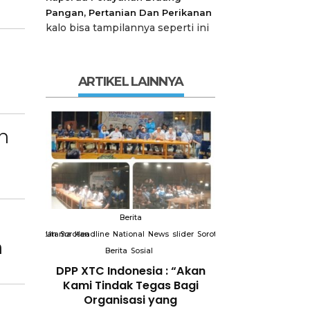
Pangan, Pertanian Dan Perikanan
kalo bisa tampilannya seperti ini
ARTIKEL LAINNYA
n
Berita
Berit
slider
Sorotan
Utama
Sorotan
Headline
National
News
slider
Sorotan
Utama
Sorotan
Headline
Nation
n
Berita
Sosial
Berita
So
DPP XTC
DPP XTC Indonesia : “Akan
Terkait “XTC 
 dengan
Kami Tindak Tegas Bagi
Ketua Dewan 
Peran
Organisasi yang
“Penggunaan N