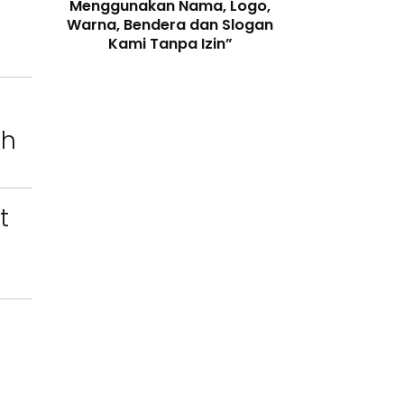
enjaga
Menggunakan Nama, Logo,
Telah Melangga
 Digital
Warna, Bendera dan Slogan
Perundang-
Kami Tanpa Izin”
ah
t