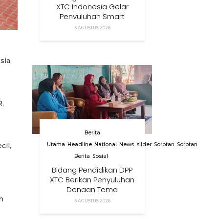
XTC Indonesia Gelar
Penyuluhan Smart
Parenting Di Desa
5 AGUSTUS 2026
Cihanjuang KBB
sia.
,
Berita
Utama
Headline
National
News
slider
Sorotan
Sorotan
il,
Berita
Sosial
Bidang Pendidikan DPP
XTC Berikan Penyuluhan
Dengan Tema
Membangun Peran
h
5 AGUSTUS 2026
Orang Tua Dalam
Menjaga Kesehatan