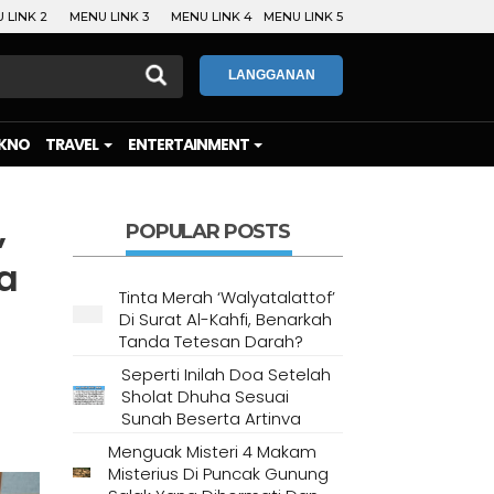
 LINK 2
MENU LINK 3
MENU LINK 4
MENU LINK 5
LANGGANAN
KNO
TRAVEL
ENTERTAINMENT
,
POPULAR POSTS
a
Tinta Merah ‘Walyatalattof’
Di Surat Al-Kahfi, Benarkah
Tanda Tetesan Darah?
Seperti Inilah Doa Setelah
Sholat Dhuha Sesuai
Sunah Beserta Artinya
Menguak Misteri 4 Makam
Misterius Di Puncak Gunung