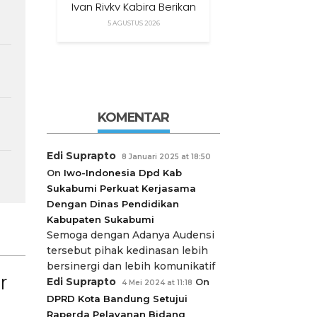
Ivan Rivky Kabira Berikan
Peryataan Sikap Terkait
5 AGUSTUS 2026
“XTC Sexy Road”
KOMENTAR
Edi Suprapto
8 Januari 2025 at 18:50
On
Iwo-Indonesia Dpd Kab
Sukabumi Perkuat Kerjasama
Dengan Dinas Pendidikan
Kabupaten Sukabumi
Semoga dengan Adanya Audensi
tersebut pihak kedinasan lebih
bersinergi dan lebih komunikatif
r
Edi Suprapto
On
4 Mei 2024 at 11:18
DPRD Kota Bandung Setujui
Raperda Pelayanan Bidang