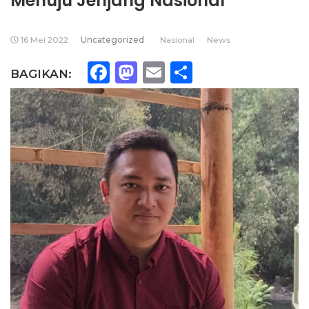
Menuju Jenjang Nasional
16 Mei 2022
Uncategorized
Nasional
News
Facebook
Mastodon
Email
Share
BAGIKAN: