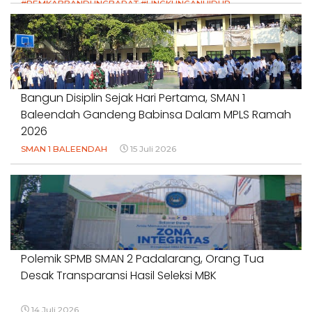
#PEMKABBANDUNGBARAT #LINGKUNGANHIDUP
#HAKPETANI #KEADILANUNTUKPETANI
#NORMALISASISALURAN #IRIGASIRUSAK
#DUGAANPENCEMARAN #AKUNTABILITASPEMERINTAH
18 Juli 2026
Bangun Disiplin Sejak Hari Pertama, SMAN 1
Baleendah Gandeng Babinsa Dalam MPLS Ramah
2026
SMAN 1 BALEENDAH
15 Juli 2026
Polemik SPMB SMAN 2 Padalarang, Orang Tua
Desak Transparansi Hasil Seleksi MBK
14 Juli 2026