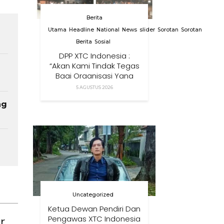
Berita
Utama
Headline
National
News
slider
Sorotan
Sorotan
Berita
Sosial
DPP XTC Indonesia :
“Akan Kami Tindak Tegas
Bagi Organisasi Yang
Menggunakan Nama,
5 AGUSTUS 2026
Logo, Warna, Bendera
ng
Dan Slogan Kami Tanpa
Izin”
Uncategorized
Ketua Dewan Pendiri Dan
r
Pengawas XTC Indonesia