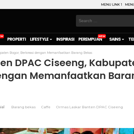
MENU LINK 1
MENU
Search
for:
PROPERTI
LIFESTYLE
INSPIRASI
PEREMPUAN
SAINS
TE
paten Bogor, Berkreasi dengan Memanfaatkan Barang Bekas
ten DPAC Ciseeng, Kabupat
 dengan Memanfaatkan Bara
ial
Barang bekas
Caffe
Ormas Laskar Banten DPAC Ciseeng
on
l
are