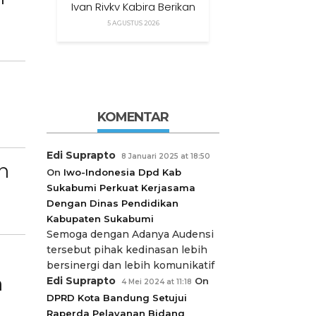
Ivan Rivky Kabira Berikan
Peryataan Sikap Terkait
5 AGUSTUS 2026
“XTC Sexy Road”
KOMENTAR
Edi Suprapto
8 Januari 2025 at 18:50
n
On
Iwo-Indonesia Dpd Kab
Sukabumi Perkuat Kerjasama
Dengan Dinas Pendidikan
Kabupaten Sukabumi
Semoga dengan Adanya Audensi
tersebut pihak kedinasan lebih
bersinergi dan lebih komunikatif
n
Edi Suprapto
On
4 Mei 2024 at 11:18
DPRD Kota Bandung Setujui
Raperda Pelayanan Bidang