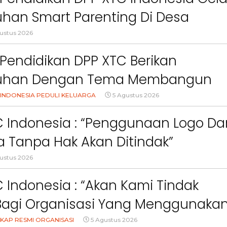
han Smart Parenting Di Desa
uang KBB
ustus 2026
Pendidikan DPP XTC Berikan
uhan Dengan Tema Membangun
Orang Tua Dalam Menjaga
INDONESIA PEDULI KELUARGA
5 Agustus 2026
an Anak Di Era Digital
C Indonesia : “Penggunaan Logo Da
 Tanpa Hak Akan Ditindak”
ustus 2026
 Indonesia : “Akan Kami Tindak
Bagi Organisasi Yang Menggunaka
Logo, Warna, Bendera Dan Slogan
KAP RESMI ORGANISASI
5 Agustus 2026