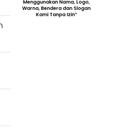
enjaga
Menggunakan Nama, Logo,
Telah Melangga
 Digital
Warna, Bendera dan Slogan
Perundang-
Kami Tanpa Izin”
n