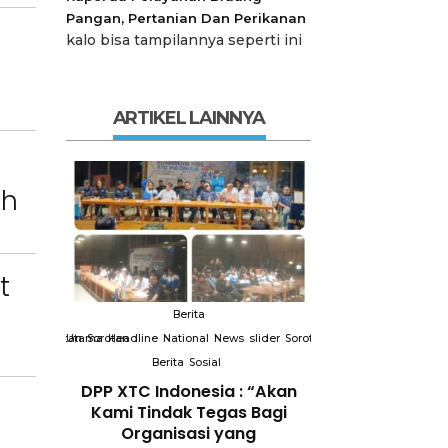
Pangan, Pertanian Dan Perikanan
kalo bisa tampilannya seperti ini
ARTIKEL LAINNYA
ah
t
Berita
Berit
slider
Sorotan
Utama
Sorotan
Headline
National
News
slider
Sorotan
Utama
Sorotan
Headline
Nation
Berita
Sosial
Berita
So
DPP XTC
DPP XTC Indonesia : “Akan
Terkait “XTC 
 dengan
Kami Tindak Tegas Bagi
Ketua Dewan 
Peran
Organisasi yang
“Penggunaan N