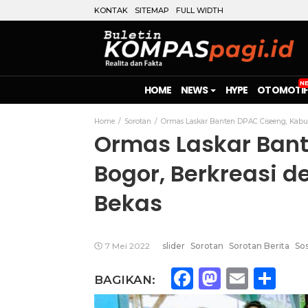
KONTAK
SITEMAP
FULL WIDTH
HOME
NEWS
HYPE
OTOMOTIF
Home
Sorotan
Ormas Laskar Banten DPAC Ciseeng, Kabu
Ormas Laskar Ban
Bogor, Berkreasi
Bekas
7 Mei 2022
slider
Sorotan
Sorotan Berita
Sos
Facebook
Mastod
Emai
Sh
BAGIKAN: