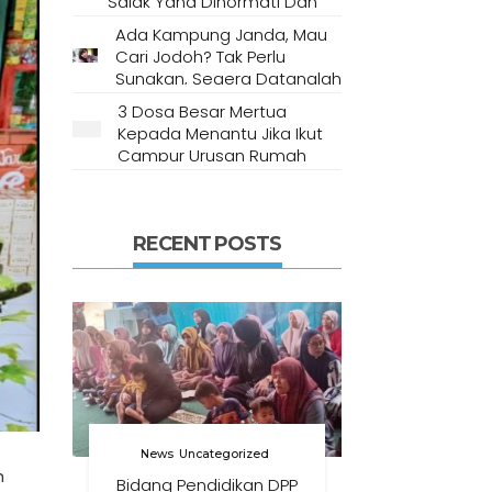
Salak Yang Dihormati Dan
Dianggap Tempat Suci Oleh
Ada Kampung Janda, Mau
Masyarakat Setempat
Cari Jodoh? Tak Perlu
Sungkan, Segera Datanglah
Ke Desa Ini
3 Dosa Besar Mertua
Kepada Menantu Jika Ikut
Campur Urusan Rumah
Tangga
RECENT POSTS
News
Uncategorized
h
Bidang Pendidikan DPP