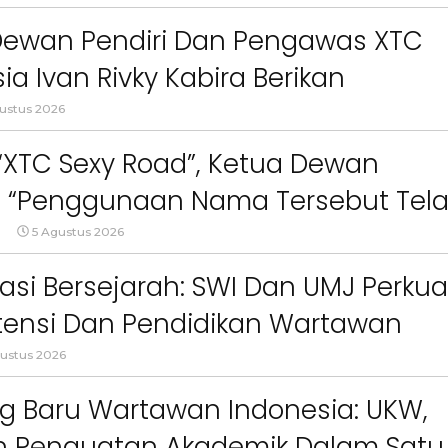
npa Izin”
Dewan Pendiri Dan Pengawas XTC
ia Ivan Rivky Kabira Berikan
an Sikap Terkait “XTC Sexy Road”
ustus 2026
 “XTC Sexy Road”, Ketua Dewan
 : “Penggunaan Nama Tersebut Tel
gar Ketentuan Perundang-
5 Agustus 2026
an”
asi Bersejarah: SWI Dan UMJ Perkua
ensi Dan Pendidikan Wartawan
Berita
Berita
Sorotan
Utama
Sorotan
Headline
National
News
Sorotan
Sorotan
Utama
Headline
National
News
l
ustus 2026
Berita
Berita
Sosial
6–
Empat Tahun Janji Membeku,
Bidang Pendidikan 
g Baru Wartawan Indonesia: UKW,
Sawah Rusak: Ahli Waris
Berikan Penyuluhan
i
Tagih Tanggung Jawab
Tema Membangun 
an Penguatan Akademik Dalam Satu