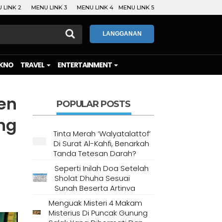
 LINK 2
MENU LINK 3
MENU LINK 4
MENU LINK 5
LANGGANAN
KNO
TRAVEL
ENTERTAINMENT
en
POPULAR POSTS
ng
Tinta Merah ‘Walyatalattof’
Di Surat Al-Kahfi, Benarkah
Tanda Tetesan Darah?
Seperti Inilah Doa Setelah
Sholat Dhuha Sesuai
Sunah Beserta Artinya
Menguak Misteri 4 Makam
Misterius Di Puncak Gunung