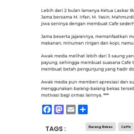
Lebih dari 2 bulan lamanya Ketua Laskar
Jama bersama M. Irfan, M. Yasin, Mahmur
jiwa seninya dengan membuat Cafe sederha
Jama beserta jajarannya, memanfaatkan m
makanan, minuman ringan dan kopi, namun t
Awak media melihat lebih dari 3 saung ya
payung, sehingga membuat suasana Cafe te
membuat betah pengunjung yang hadir di
Awak media pun memberi apresiasi dan su
menggunakan barang-barang bekas tersebut
motivasi bagi ormas lainnya. ***
Facebook
Mastodon
Email
Share
TAGS :
Barang Bekas
Caffe