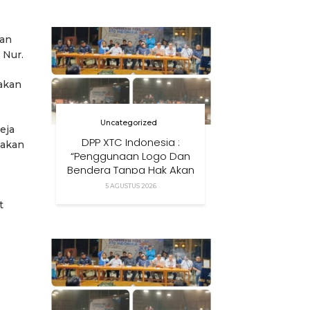
Anak Di Era Digital
dan
 Nur.
akan
Uncategorized
eja
DPP XTC Indonesia :
 akan
“Penggunaan Logo Dan
Bendera Tanpa Hak Akan
Ditindak”
5 AGUSTUS 2026
t