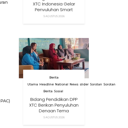
uran
XTC Indonesia Gelar
Penyuluhan Smart
Parenting Di Desa
5 AGUSTUS 2026
Cihanjuang KBB
Berita
Utama
Headline
National
News
slider
Sorotan
Sorotan
Berita
Sosial
Bidang Pendidikan DPP
DPAC)
XTC Berikan Penyuluhan
Dengan Tema
Membangun Peran
5 AGUSTUS 2026
Orang Tua Dalam
Menjaga Kesehatan