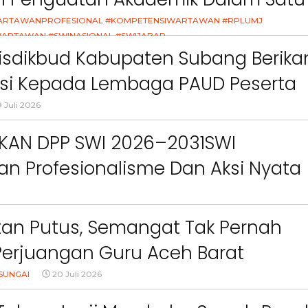
ct
Pemkab Bandung Barat
Orang Tua dalam M
Kesehatan Anak di Era
asi
ARTAWANPROFESIONAL #KOMPETENSIWARTAWAN #RPLUMJ
ARTAWAN #SWINASIONAL #SWIJABAR
26
isdikbud Kabupaten Subang Berika
asi Kepada Lembaga PAUD Peserta
Video MPLS Dan G7KAIH
 Juli 2026
IKAN DPP SWI 2026–2031SWI
n Profesionalisme Dan Aksi Nyata
Green Impact
an Putus, Semangat Tak Pernah
Perjuangan Guru Aceh Barat
dang Air Mata
SUNGAI
20 Juli 2026