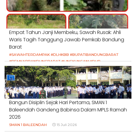
Empat Tahun Janji Membeku, Sawah Rusak: Ahli
Waris Tagih Tanggung Jawab Pemkab Bandung
Barat
#SAWAHTERDAMPAK #DLHKBB #BUPATIBANDUNGBARAT
#PEMKABBANDUNGBARAT #LINGKUNGANHIDUP
#HAKPETANI #KEADILANUNTUKPETANI
#NORMALISASISALURAN #IRIGASIRUSAK
#DUGAANPENCEMARAN #AKUNTABILITASPEMERINTAH
18 Juli 2026
Bangun Disiplin Sejak Hari Pertama, SMAN 1
Baleendah Gandeng Babinsa Dalam MPLS Ramah
2026
SMAN 1 BALEENDAH
15 Juli 2026