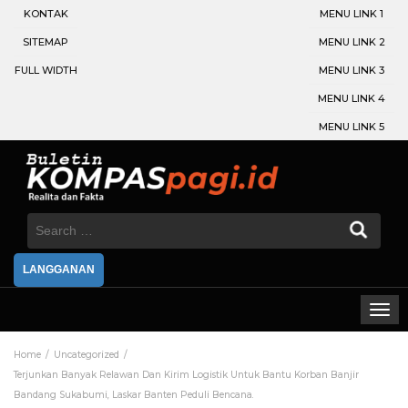
KONTAK
MENU LINK 1
SITEMAP
MENU LINK 2
FULL WIDTH
MENU LINK 3
MENU LINK 4
MENU LINK 5
Search
for:
LANGGANAN
Home
Uncategorized
Terjunkan Banyak Relawan Dan Kirim Logistik Untuk Bantu Korban Banjir
Bandang Sukabumi, Laskar Banten Peduli Bencana.