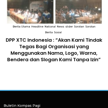
Berita Utama
Headline
National
News
slider
Sorotan
Sorotan
Berita
Sosial
k
Terkait “XTC Sexy Road”, Ketua Dewan
Pendiri : “Penggunaan Nama Tersebut
Telah Melanggar Ketentuan
”
Perundang-undangan”
Buletin Kompas Pagi