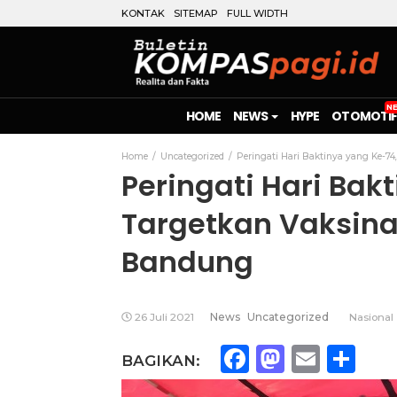
KONTAK
SITEMAP
FULL WIDTH
HOME
NEWS
HYPE
OTOMOTIF
Home
Uncategorized
Peringati Hari Baktinya yang Ke-7
Peringati Hari Bak
Targetkan Vaksina
Bandung
26 Juli 2021
News
Uncategorized
Nasional
Facebook
Mastod
Emai
Sh
BAGIKAN: