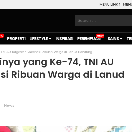
MENU LINK 1
MENU
Search
for:
PROPERTI
LIFESTYLE
INSPIRASI
PEREMPUAN
SAINS
TE
4, TNI AU Targetkan Vaksinasi Ribuan Warga di Lanud Bandung
tinya yang Ke-74, TNI AU
si Ribuan Warga di Lanud
News
on
l
are