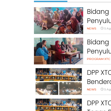
Bidang 
Penyulu
Cihanj
NEWS
5 Ag
Bidang 
Penyul
Peran 
PROGRAM XTC 
Kesehat
DPP XT
Bendera
NEWS
5 Ag
DPP XTC