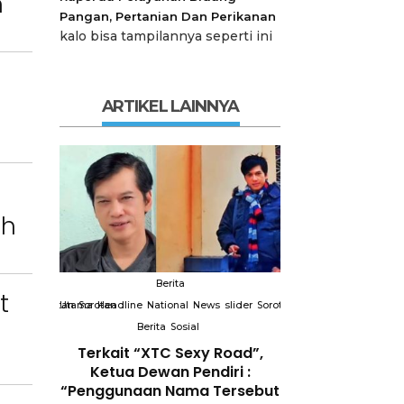
n
Pangan, Pertanian Dan Perikanan
kalo bisa tampilannya seperti ini
ARTIKEL LAINNYA
ah
Berita
Berit
t
slider
Sorotan
Utama
Sorotan
Headline
National
News
slider
Sorotan
Utama
Sorotan
Headline
Nation
Berita
Sosial
Berita
So
 “Akan
Terkait “XTC Sexy Road”,
PELANTIKAN DP
 Bagi
Ketua Dewan Pendiri :
2031SWI T
ng
“Penggunaan Nama Tersebut
Profesionalis