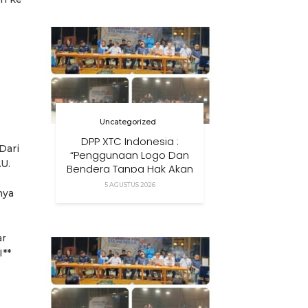
Anak Di Era Digital
Uncategorized
DPP XTC Indonesia :
Dari
“Penggunaan Logo Dan
AU.
Bendera Tanpa Hak Akan
Ditindak”
5 AGUSTUS 2026
nya
ar
I**