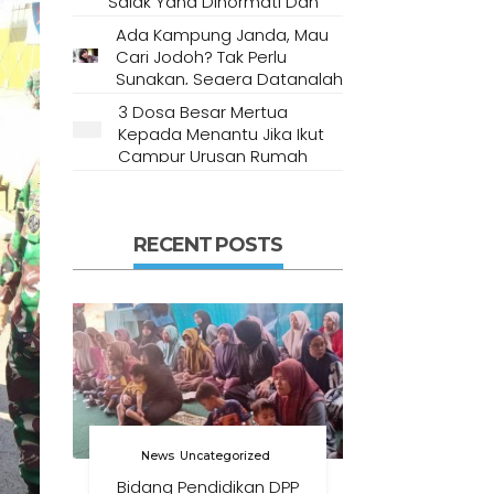
Salak Yang Dihormati Dan
Dianggap Tempat Suci Oleh
Ada Kampung Janda, Mau
Masyarakat Setempat
Cari Jodoh? Tak Perlu
Sungkan, Segera Datanglah
Ke Desa Ini
3 Dosa Besar Mertua
Kepada Menantu Jika Ikut
Campur Urusan Rumah
Tangga
RECENT POSTS
News
Uncategorized
Bidang Pendidikan DPP