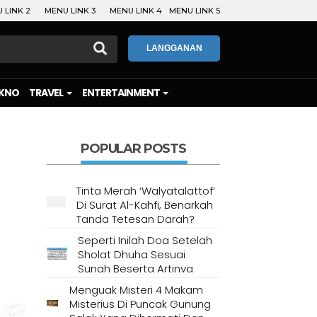
 LINK 2
MENU LINK 3
MENU LINK 4
MENU LINK 5
LANGGANAN
KNO
TRAVEL
ENTERTAINMENT
POPULAR POSTS
Tinta Merah ‘Walyatalattof’
Di Surat Al-Kahfi, Benarkah
Tanda Tetesan Darah?
Seperti Inilah Doa Setelah
Sholat Dhuha Sesuai
Sunah Beserta Artinya
Menguak Misteri 4 Makam
Misterius Di Puncak Gunung