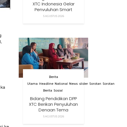
XTC Indonesia Gelar
Penyuluhan Smart
Parenting Di Desa
5 AGUSTUS 2026
Cihanjuang KBB
g
,
Berita
Utama
Headline
National
News
slider
Sorotan
Sorotan
gka
Berita
Sosial
Bidang Pendidikan DPP
XTC Berikan Penyuluhan
Dengan Tema
Membangun Peran
5 AGUSTUS 2026
Orang Tua Dalam
Menjaga Kesehatan
ri ke