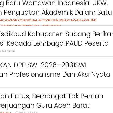
g Baru Wartawan Indonesia: UKW,
Orang Tua dalam Menjaga
Menggunakan Nama,
Kesehatan Anak di Era Digital
Warna, Bendera dan
an Penguatan Akademik Dalam Satu
Kami Tanpa Izi
asi
ARTAWANPROFESIONAL #KOMPETENSIWARTAWAN #RPLUMJ
ARTAWAN #SWINASIONAL #SWIJABAR
26
isdikbud Kabupaten Subang Berika
asi Kepada Lembaga PAUD Peserta
Video MPLS Dan G7KAIH
 Juli 2026
IKAN DPP SWI 2026–2031SWI
n Profesionalisme Dan Aksi Nyata
Green Impact
an Putus, Semangat Tak Pernah
Perjuangan Guru Aceh Barat