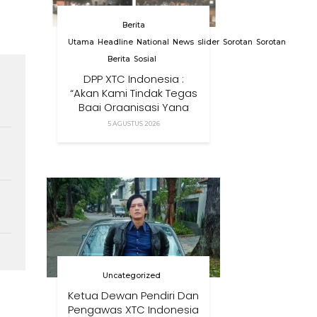
Berita
Utama
Headline
National
News
slider
Sorotan
Sorotan
Berita
Sosial
DPP XTC Indonesia :
“Akan Kami Tindak Tegas
Bagi Organisasi Yang
Menggunakan Nama,
5 AGUSTUS 2026
Logo, Warna, Bendera
Dan Slogan Kami Tanpa
Izin”
Uncategorized
Ketua Dewan Pendiri Dan
Pengawas XTC Indonesia