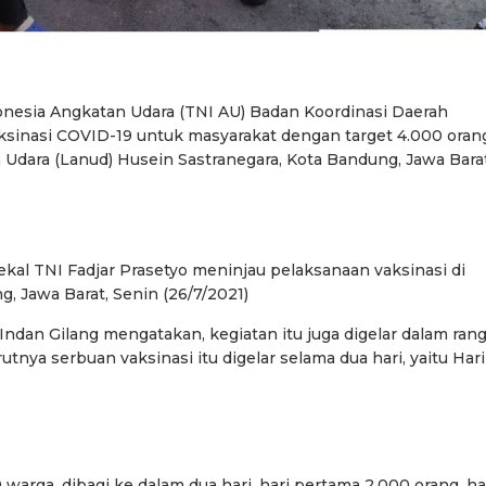
onesia Angkatan Udara (TNI AU) Badan Koordinasi Daerah
ksinasi COVID-19 untuk masyarakat dengan target 4.000 oran
Udara (Lanud) Husein Sastranegara, Kota Bandung, Jawa Barat
kal TNI Fadjar Prasetyo meninjau pelaksanaan vaksinasi di
, Jawa Barat, Senin (26/7/2021)
dan Gilang mengatakan, kegiatan itu juga digelar dalam ran
tnya serbuan vaksinasi itu digelar selama dua hari, yaitu Hari
warga, dibagi ke dalam dua hari, hari pertama 2.000 orang, ha