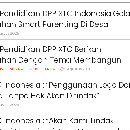
Pendidikan DPP XTC Indonesia Gela
han Smart Parenting Di Desa
uang KBB
ustus 2026
Pendidikan DPP XTC Berikan
uhan Dengan Tema Membangun
Orang Tua Dalam Menjaga
INDONESIA PEDULI KELUARGA
5 Agustus 2026
an Anak Di Era Digital
C Indonesia : “Penggunaan Logo Da
 Tanpa Hak Akan Ditindak”
ustus 2026
 Indonesia : “Akan Kami Tindak