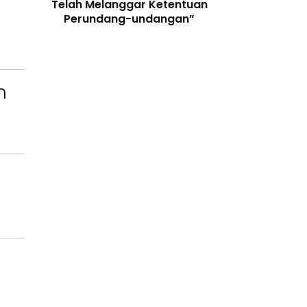
 Logo,
Telah Melanggar Ketentuan
Nyata Lewat G
 Slogan
Perundang-undangan”
n”
n