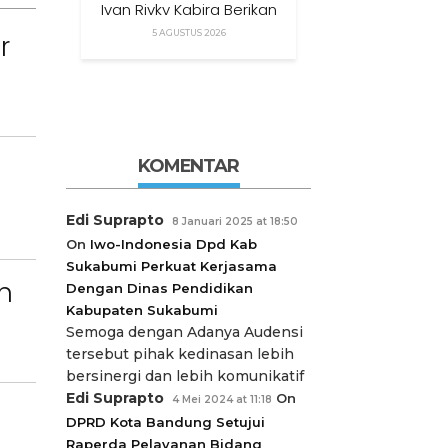
Ivan Rivky Kabira Berikan
Peryataan Sikap Terkait
5 AGUSTUS 2026
r
“XTC Sexy Road”
KOMENTAR
Edi Suprapto
8 Januari 2025 at 18:50
On
Iwo-Indonesia Dpd Kab
Sukabumi Perkuat Kerjasama
n
Dengan Dinas Pendidikan
Kabupaten Sukabumi
Semoga dengan Adanya Audensi
tersebut pihak kedinasan lebih
bersinergi dan lebih komunikatif
Edi Suprapto
On
4 Mei 2024 at 11:18
DPRD Kota Bandung Setujui
Raperda Pelayanan Bidang