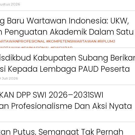
ct
Pemkab Bandung Barat
Orang Tua dalam M
l
ustus 2026
Kesehatan Anak di Era
g Baru Wartawan Indonesia: UKW,
an Penguatan Akademik Dalam Satu
asi
ARTAWANPROFESIONAL #KOMPETENSIWARTAWAN #RPLUMJ
ARTAWAN #SWINASIONAL #SWIJABAR
26
isdikbud Kabupaten Subang Berika
asi Kepada Lembaga PAUD Peserta
Video MPLS Dan G7KAIH
 Juli 2026
IKAN DPP SWI 2026–2031SWI
n Profesionalisme Dan Aksi Nyata
Green Impact
an Putus, Semangat Tak Pernah