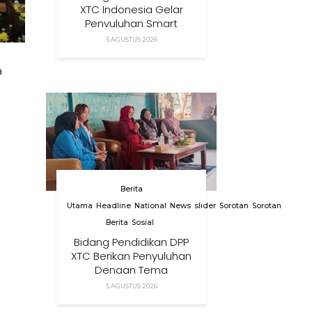
XTC Indonesia Gelar
Penyuluhan Smart
Parenting Di Desa
5 AGUSTUS 2026
Cihanjuang KBB
a
Berita
Utama
Headline
National
News
slider
Sorotan
Sorotan
Berita
Sosial
Bidang Pendidikan DPP
XTC Berikan Penyuluhan
Dengan Tema
Membangun Peran
5 AGUSTUS 2026
Orang Tua Dalam
Menjaga Kesehatan