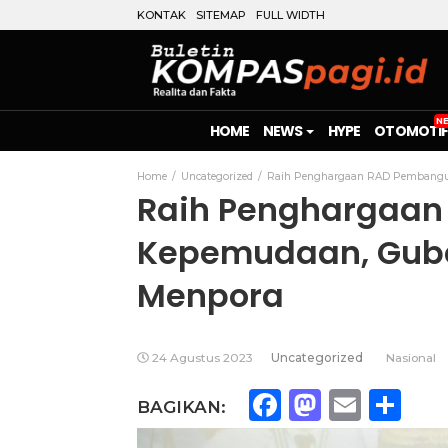
KONTAK
SITEMAP
FULL WIDTH
HOME
NEWS
HYPE
OTOMOTIF
Home
Uncategorized
Raih Penghargaan RAD Pembangun
Raih Penghargaa
Kepemudaan, Gube
Menpora
24 Agustus 2023
Uncategorized
Nasional
Facebook
Mastod
Emai
Sh
BAGIKAN: