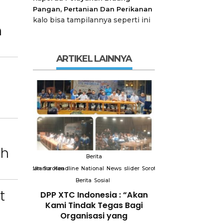
Pangan, Pertanian Dan Perikanan
kalo bisa tampilannya seperti ini
n
ARTIKEL LAINNYA
ah
Berita
Berit
slider
Sorotan
Utama
Sorotan
Headline
National
News
slider
Sorotan
Utama
Sorotan
Headline
Nation
Berita
Sosial
Berita
So
t
DPP XTC
DPP XTC Indonesia : “Akan
Terkait “XTC 
 dengan
Kami Tindak Tegas Bagi
Ketua Dewan 
Peran
Organisasi yang
“Penggunaan N