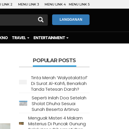
 LINK 2
MENU LINK 3
MENU LINK 4
MENU LINK 5
LANGGANAN
KNO
TRAVEL
ENTERTAINMENT
POPULAR POSTS
Tinta Merah ‘Walyatalattof’
Di Surat Al-Kahfi, Benarkah
Tanda Tetesan Darah?
Seperti Inilah Doa Setelah
Sholat Dhuha Sesuai
Sunah Beserta Artinya
Menguak Misteri 4 Makam
Misterius Di Puncak Gunung