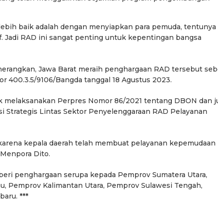
 lebih baik adalah dengan menyiapkan para pemuda, tentunya
f. Jadi RAD ini sangat penting untuk kepentingan bangsa
enerangkan, Jawa Barat meraih penghargaan RAD tersebut se
r 400.3.5/9106/Bangda tanggal 18 Agustus 2023.
tuk melaksanakan Perpres Nomor 86/2021 tentang DBON dan j
i Strategis Lintas Sektor Penyelenggaraan RAD Pelayanan
n karena kepala daerah telah membuat pelayanan kepemudaan
r Menpora Dito.
mberi penghargaan serupa kepada Pemprov Sumatera Utara,
u, Pemprov Kalimantan Utara, Pemprov Sulawesi Tengah,
aru. ***