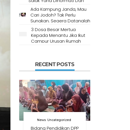
Salak Yang Dihormati Dan
Dianggap Tempat Suci Oleh
Ada Kampung Janda, Mau
Masyarakat Setempat
Cari Jodoh? Tak Perlu
Sungkan, Segera Datanglah
Ke Desa Ini
3 Dosa Besar Mertua
Kepada Menantu Jika Ikut
Campur Urusan Rumah
Tangga
RECENT POSTS
News
Uncategorized
Bidang Pendidikan DPP