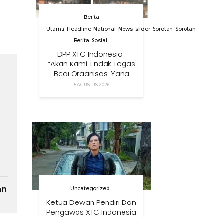
Berita
Utama
Headline
National
News
slider
Sorotan
Sorotan
Berita
Sosial
DPP XTC Indonesia :
“Akan Kami Tindak Tegas
Bagi Organisasi Yang
Menggunakan Nama,
5 AGUSTUS 2026
Logo, Warna, Bendera
Dan Slogan Kami Tanpa
Izin”
an
Uncategorized
Ketua Dewan Pendiri Dan
Pengawas XTC Indonesia