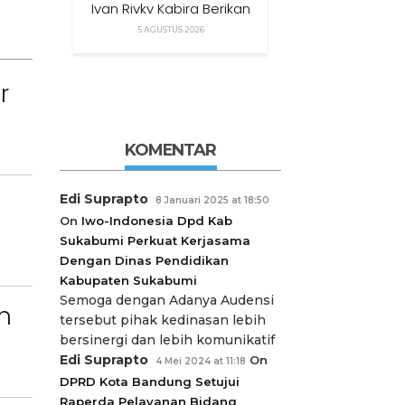
Ivan Rivky Kabira Berikan
Peryataan Sikap Terkait
5 AGUSTUS 2026
“XTC Sexy Road”
r
KOMENTAR
Edi Suprapto
8 Januari 2025 at 18:50
On
Iwo-Indonesia Dpd Kab
Sukabumi Perkuat Kerjasama
Dengan Dinas Pendidikan
Kabupaten Sukabumi
Semoga dengan Adanya Audensi
n
tersebut pihak kedinasan lebih
bersinergi dan lebih komunikatif
Edi Suprapto
On
4 Mei 2024 at 11:18
DPRD Kota Bandung Setujui
Raperda Pelayanan Bidang