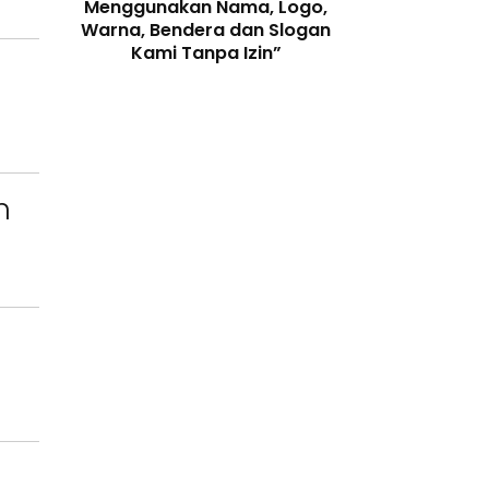
enjaga
Menggunakan Nama, Logo,
Telah Melangga
 Digital
Warna, Bendera dan Slogan
Perundang-
Kami Tanpa Izin”
n