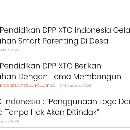
Pendidikan DPP XTC Indonesia Gela
han Smart Parenting Di Desa
uang KBB
ustus 2026
Pendidikan DPP XTC Berikan
uhan Dengan Tema Membangun
Orang Tua Dalam Menjaga
INDONESIA PEDULI KELUARGA
5 Agustus 2026
an Anak Di Era Digital
C Indonesia : “Penggunaan Logo Da
 Tanpa Hak Akan Ditindak”
ustus 2026