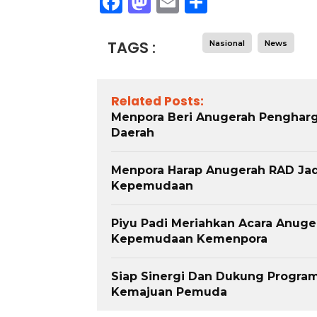
Facebook
Mastodon
Email
Share
TAGS :
Nasional
News
Related Posts:
Menpora Beri Anugerah Pengha
Daerah
Menpora Harap Anugerah RAD Jadi
Kepemudaan
Piyu Padi Meriahkan Acara Anug
Kepemudaan Kemenpora
Siap Sinergi Dan Dukung Progra
Kemajuan Pemuda