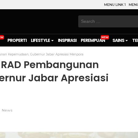
MENU LINK 1
MENU
Search
for:
PROPERTI
LIFESTYLE
INSPIRASI
PEREMPUAN
SAINS
TE
an Kepemudaan, Gubernur Jabar Apresiasi Menpora
n RAD Pembangunan
rnur Jabar Apresiasi
News
on
l
are