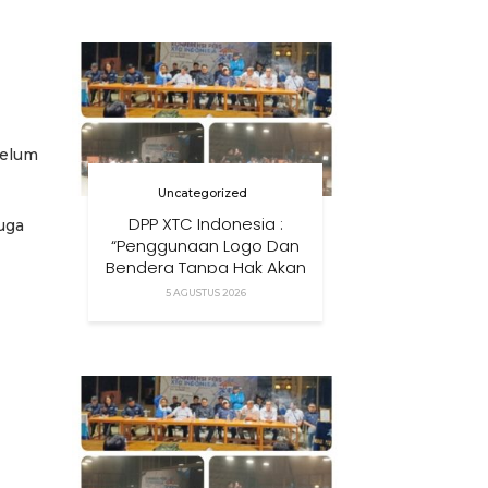
Anak Di Era Digital
belum
Uncategorized
DPP XTC Indonesia :
uga
“Penggunaan Logo Dan
Bendera Tanpa Hak Akan
Ditindak”
5 AGUSTUS 2026