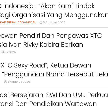
 Indonesia : “Akan Kami Tindak
Bagi Organisasi Yang Menggunaka
Logo, Warna, Bendera Dan Slogan
KAP RESMI ORGANISASI
5 Agustus 2026
npa Izin”
Dewan Pendiri Dan Pengawas XTC
ia Ivan Rivky Kabira Berikan
an Sikap Terkait “XTC Sexy Road”
ustus 2026
 “XTC Sexy Road”, Ketua Dewan
 : “Penggunaan Nama Tersebut Tel
Berita
Berita
gar Ketentuan Perundang-
5 Agustus 2026
Sorotan
Utama
Sorotan
Headline
National
News
Sorotan
Sorotan
Utama
Headline
National
News
Berita
Berita
Sosial
an”
asi Bersejarah: SWI Dan UMJ Perkua
6–
Empat Tahun Janji Membeku,
Bidang Pendidikan 
Sawah Rusak: Ahli Waris
Berikan Penyuluhan
ensi Dan Pendidikan Wartawan
i
Tagih Tanggung Jawab
Tema Membangun 