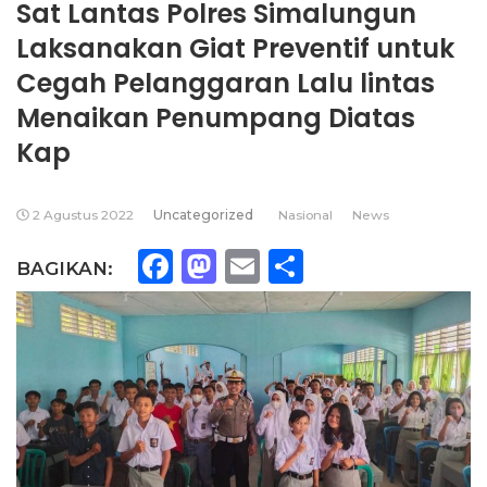
Sat Lantas Polres Simalungun
Laksanakan Giat Preventif untuk
Cegah Pelanggaran Lalu lintas
Menaikan Penumpang Diatas
Kap
2 Agustus 2022
Uncategorized
Nasional
News
Facebook
Mastodon
Email
Share
BAGIKAN: