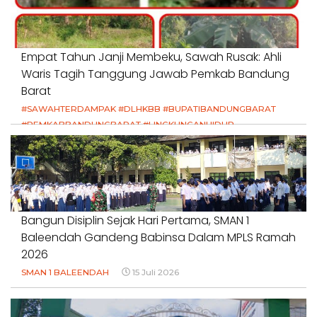
Empat Tahun Janji Membeku, Sawah Rusak: Ahli
Waris Tagih Tanggung Jawab Pemkab Bandung
Barat
#SAWAHTERDAMPAK #DLHKBB #BUPATIBANDUNGBARAT
#PEMKABBANDUNGBARAT #LINGKUNGANHIDUP
#HAKPETANI #KEADILANUNTUKPETANI
#NORMALISASISALURAN #IRIGASIRUSAK
#DUGAANPENCEMARAN #AKUNTABILITASPEMERINTAH
18 Juli 2026
Bangun Disiplin Sejak Hari Pertama, SMAN 1
Baleendah Gandeng Babinsa Dalam MPLS Ramah
2026
SMAN 1 BALEENDAH
15 Juli 2026