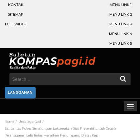
KONTAK
MENU LINK 1
SITEMAP
MENU LINK 2
FULL WIDTH
MENU LINK 3
MENU LINK 4
MENU LINK 5
Search
for:
LANGGANAN
Home
Uncategorized
Sat Lantas Polres Simalungun Laksanakan Giat Preventif untuk Cegah
Pelanggaran Lalu lintas Menaikan Penumpang Diatas Kap