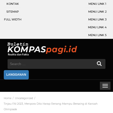
KONTAK
MENU LINK 1
SITEMAP
MENU LINK 2
FULL WIDTH
MENU LINK 3
MENU LINK 4
MENU LINK 5
Search
for:
LANGGANAN
Home
Uncategorized
Tinjau FAI 2023, Menpora Dito Harap Renang Mampu Bersaing di Kancah
Olimpiade