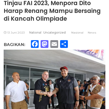
Tinjau FAI 2023, Menpora Dito
Harap Renang Mampu Bersaing
di Kancah Olimpiade
13 Juni 2023
National
Uncategorized
Nasional
News
Facebook
Mastodon
Email
Share
BAGIKAN: