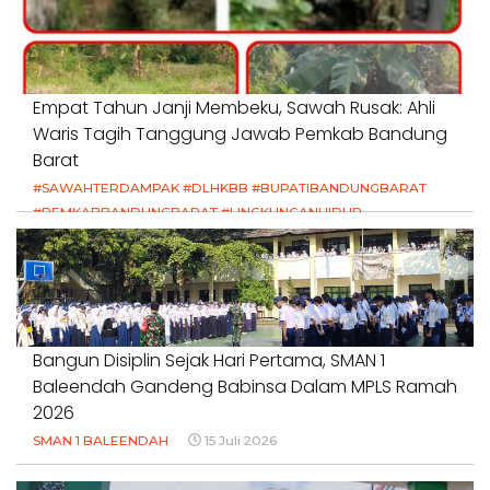
Empat Tahun Janji Membeku, Sawah Rusak: Ahli
Waris Tagih Tanggung Jawab Pemkab Bandung
Barat
#SAWAHTERDAMPAK #DLHKBB #BUPATIBANDUNGBARAT
#PEMKABBANDUNGBARAT #LINGKUNGANHIDUP
#HAKPETANI #KEADILANUNTUKPETANI
#NORMALISASISALURAN #IRIGASIRUSAK
#DUGAANPENCEMARAN #AKUNTABILITASPEMERINTAH
18 Juli 2026
Bangun Disiplin Sejak Hari Pertama, SMAN 1
Baleendah Gandeng Babinsa Dalam MPLS Ramah
2026
SMAN 1 BALEENDAH
15 Juli 2026