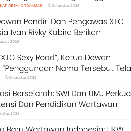
Logo, Warna, Bendera Dan Slogan
KAP RESMI ORGANISASI
5 Agustus 2026
npa Izin”
Dewan Pendiri Dan Pengawas XTC
ia Ivan Rivky Kabira Berikan
an Sikap Terkait “XTC Sexy Road”
ustus 2026
 “XTC Sexy Road”, Ketua Dewan
 : “Penggunaan Nama Tersebut Tel
gar Ketentuan Perundang-
5 Agustus 2026
an”
asi Bersejarah: SWI Dan UMJ Perkua
Berita
Berita
Sorotan
Utama
Sorotan
Headline
National
News
Sorotan
Sorotan
Utama
Headline
National
News
ensi Dan Pendidikan Wartawan
Berita
Berita
Sosial
l
ustus 2026
6–
Empat Tahun Janji Membeku,
Bidang Pendidikan 
Sawah Rusak: Ahli Waris
Berikan Penyuluhan
i
Tagih Tanggung Jawab
Tema Membangun 
g Baru Wartawan Indonesia: UKW,