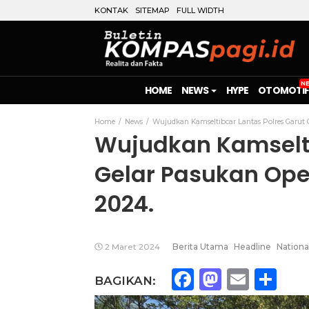
KONTAK
SITEMAP
FULL WIDTH
HOME
NEWS
HYPE
OTOMOTIF
Home
News
Wujudkan Kamseltibcar Lantas Polres Garut 
Wujudkan Kamselti
Gelar Pasukan Op
2024.
2 Maret 2024
Berita Utama
Headline
Nationa
Facebook
Mastod
Emai
Sh
BAGIKAN: