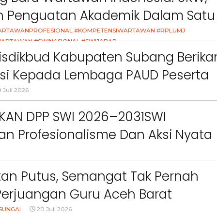
ct
Pemkab Bandung Barat
Orang Tua dalam M
an Penguatan Akademik Dalam Satu
Kesehatan Anak di Era
asi
ARTAWANPROFESIONAL #KOMPETENSIWARTAWAN #RPLUMJ
ARTAWAN #SWINASIONAL #SWIJABAR
26
isdikbud Kabupaten Subang Berika
asi Kepada Lembaga PAUD Peserta
Video MPLS Dan G7KAIH
 Juli 2026
IKAN DPP SWI 2026–2031SWI
n Profesionalisme Dan Aksi Nyata
Green Impact
an Putus, Semangat Tak Pernah
Perjuangan Guru Aceh Barat
dang Air Mata
SUNGAI
20 Juli 2026