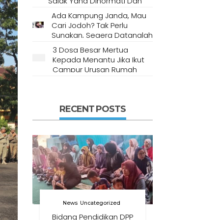
Salak Yang Dihormati Dan
Dianggap Tempat Suci Oleh
Ada Kampung Janda, Mau
Masyarakat Setempat
Cari Jodoh? Tak Perlu
Sungkan, Segera Datanglah
Ke Desa Ini
3 Dosa Besar Mertua
Kepada Menantu Jika Ikut
Campur Urusan Rumah
Tangga
RECENT POSTS
News
Uncategorized
Bidang Pendidikan DPP