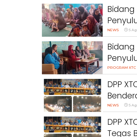
Bidang 
Penyulu
Cihanj
NEWS
5 Ag
Bidang 
Penyul
Peran 
PROGRAM XTC 
Kesehat
DPP XT
Bendera
NEWS
5 Ag
DPP XTC
Tegas 