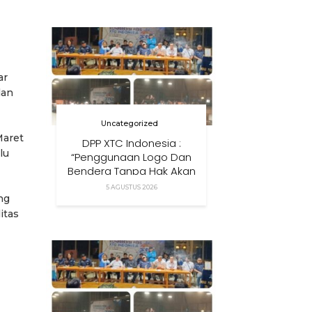
Anak Di Era Digital
ar
lan
Uncategorized
Maret
DPP XTC Indonesia :
lu
“Penggunaan Logo Dan
Bendera Tanpa Hak Akan
Ditindak”
5 AGUSTUS 2026
ng
itas