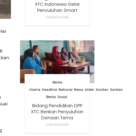
XTC Indonesia Gelar
Penyuluhan Smart
Parenting Di Desa
5 AGUSTUS 2026
Cihanjuang KBB
lar
di
tkan
Berita
Utama
Headline
National
News
slider
Sorotan
Sorotan
n
Berita
Sosial
suai
Bidang Pendidikan DPP
XTC Berikan Penyuluhan
Dengan Tema
Membangun Peran
5 AGUSTUS 2026
Orang Tua Dalam
g
Menjaga Kesehatan