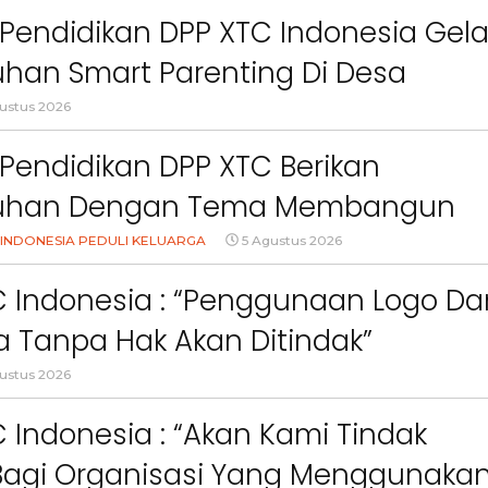
Pendidikan DPP XTC Indonesia Gela
han Smart Parenting Di Desa
uang KBB
ustus 2026
Pendidikan DPP XTC Berikan
uhan Dengan Tema Membangun
Orang Tua Dalam Menjaga
INDONESIA PEDULI KELUARGA
5 Agustus 2026
an Anak Di Era Digital
C Indonesia : “Penggunaan Logo Da
 Tanpa Hak Akan Ditindak”
ustus 2026
 Indonesia : “Akan Kami Tindak
Bagi Organisasi Yang Menggunaka