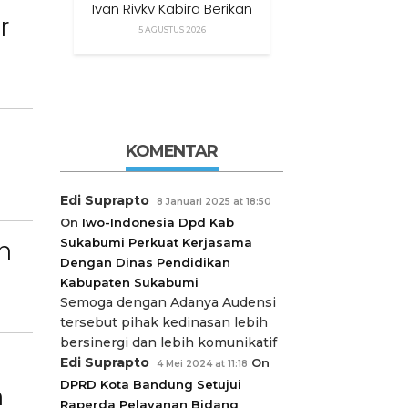
Ivan Rivky Kabira Berikan
r
Peryataan Sikap Terkait
5 AGUSTUS 2026
“XTC Sexy Road”
KOMENTAR
Edi Suprapto
8 Januari 2025 at 18:50
On
Iwo-Indonesia Dpd Kab
n
Sukabumi Perkuat Kerjasama
Dengan Dinas Pendidikan
Kabupaten Sukabumi
Semoga dengan Adanya Audensi
tersebut pihak kedinasan lebih
bersinergi dan lebih komunikatif
Edi Suprapto
On
4 Mei 2024 at 11:18
DPRD Kota Bandung Setujui
n
Raperda Pelayanan Bidang