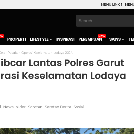
MENU LINK 1
MENU
Search
for:
PROPERTI
LIFESTYLE
INSPIRASI
PEREMPUAN
SAINS
TE
Gelar Pasukan Operasi Keselamatan Lodaya 2024.
bcar Lantas Polres Garut
erasi Keselamatan Lodaya
l
News
slider
Sorotan
Sorotan Berita
Sosial
on
l
are