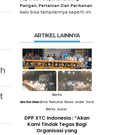
Pangan, Pertanian Dan Perikanan
kalo bisa tampilannya seperti ini
ARTIKEL LAINNYA
ah
t
Berita
Berit
slider
Sorotan
Utama
Sorotan
Headline
National
News
slider
Sorotan
Utama
Sorotan
Headline
Nation
Berita
Sosial
Berita
So
DPP XTC
DPP XTC Indonesia : “Akan
Terkait “XTC 
 dengan
Kami Tindak Tegas Bagi
Ketua Dewan 
Peran
Organisasi yang
“Penggunaan N