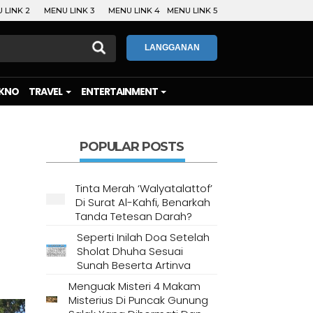
 LINK 2
MENU LINK 3
MENU LINK 4
MENU LINK 5
LANGGANAN
KNO
TRAVEL
ENTERTAINMENT
POPULAR POSTS
Tinta Merah ‘Walyatalattof’
Di Surat Al-Kahfi, Benarkah
Tanda Tetesan Darah?
Seperti Inilah Doa Setelah
Sholat Dhuha Sesuai
Sunah Beserta Artinya
Menguak Misteri 4 Makam
Misterius Di Puncak Gunung