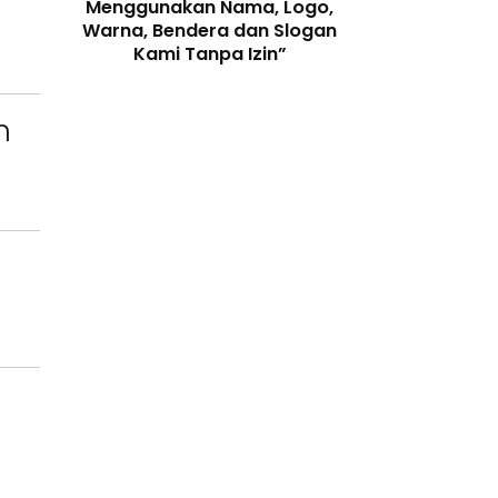
enjaga
Menggunakan Nama, Logo,
Telah Melangga
 Digital
Warna, Bendera dan Slogan
Perundang-
Kami Tanpa Izin”
n