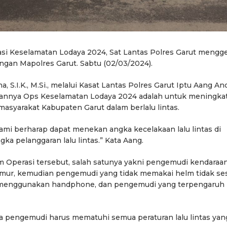
si Keselamatan Lodaya 2024, Sat Lantas Polres Garut mengge
ngan Mapolres Garut. Sabtu (02/03/2024).
S.I.K., M.Si., melalui Kasat Lantas Polres Garut Iptu Aang An
kannya Ops Keselamatan Lodaya 2024 adalah untuk meningka
asyarakat Kabupaten Garut dalam berlalu lintas.
mi berharap dapat menekan angka kecelakaan lalu lintas di
a pelanggaran lalu lintas.” Kata Aang.
m Operasi tersebut, salah satunya yakni pengemudi kendaraa
mur, kemudian pengemudi yang tidak memakai helm tidak se
a menggunakan handphone, dan pengemudi yang terpengaruh
a pengemudi harus mematuhi semua peraturan lalu lintas yan