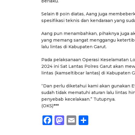
berlaku.
Selain 8 poin diatas, Aang juga membeberk
spesifikasi teknis dan kendaraan yang sud
Aang pun menambahkan, pihaknya juga aka
yang memang sangat menggangu ketertiban 
lalu lintas di Kabupaten Garut.
Pada pelaksanaan Operasi Keselamatan Lod
2024 ini Sat Lantas Polres Garut akan me
lintas (kamseltibcar lantas) di Kabupaten G
“Dan perlu diketahui kami akan gunakan Et
sudah tidak mematuhi aturan lalu lintas h
penyebab kecelakaan.” Tutupnya.
(OKS)***
Facebook
Mastodon
Email
Share