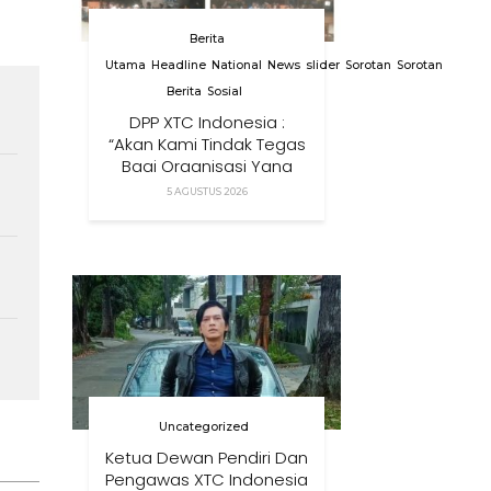
Berita
Utama
Headline
National
News
slider
Sorotan
Sorotan
Berita
Sosial
DPP XTC Indonesia :
“Akan Kami Tindak Tegas
Bagi Organisasi Yang
Menggunakan Nama,
5 AGUSTUS 2026
Logo, Warna, Bendera
Dan Slogan Kami Tanpa
Izin”
Uncategorized
Ketua Dewan Pendiri Dan
Pengawas XTC Indonesia