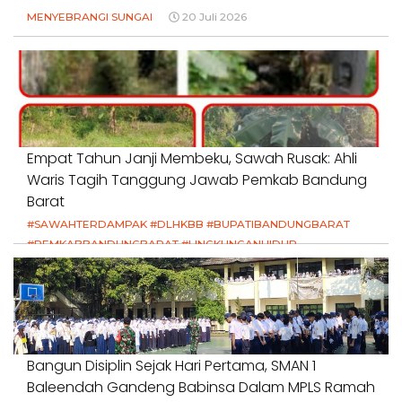
MENYEBRANGI SUNGAI
20 Juli 2026
Empat Tahun Janji Membeku, Sawah Rusak: Ahli
Waris Tagih Tanggung Jawab Pemkab Bandung
Barat
#SAWAHTERDAMPAK #DLHKBB #BUPATIBANDUNGBARAT
#PEMKABBANDUNGBARAT #LINGKUNGANHIDUP
#HAKPETANI #KEADILANUNTUKPETANI
#NORMALISASISALURAN #IRIGASIRUSAK
#DUGAANPENCEMARAN #AKUNTABILITASPEMERINTAH
18 Juli 2026
Bangun Disiplin Sejak Hari Pertama, SMAN 1
Baleendah Gandeng Babinsa Dalam MPLS Ramah