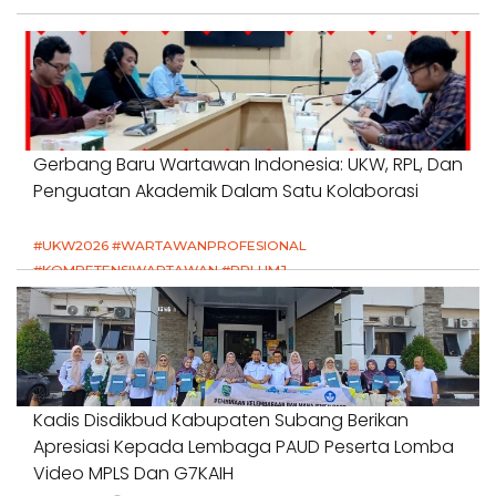
Gerbang Baru Wartawan Indonesia: UKW, RPL, Dan
Penguatan Akademik Dalam Satu Kolaborasi
#UKW2026 #WARTAWANPROFESIONAL
#KOMPETENSIWARTAWAN #RPLUMJ
#PENDIDIKANWARTAWAN #SWINASIONAL #SWIJABAR
1 Agustus 2026
Kadis Disdikbud Kabupaten Subang Berikan
Apresiasi Kepada Lembaga PAUD Peserta Lomba
Video MPLS Dan G7KAIH