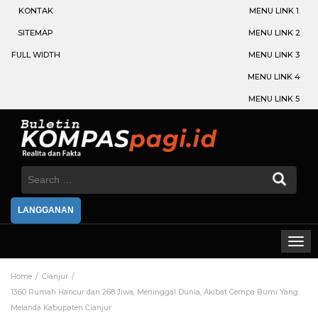
KONTAK
MENU LINK 1
SITEMAP
MENU LINK 2
FULL WIDTH
MENU LINK 3
MENU LINK 4
MENU LINK 5
Search
for:
LANGGANAN
Home
Cianjur
1360 Rumah Hancur dan 268 Jiwa, Meninggal Dunia, Akibat Gempa Bumi Yang
Melanda Kabupaten Cianjur