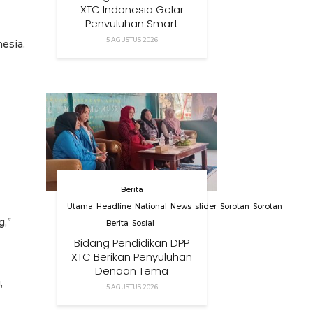
XTC Indonesia Gelar
Penyuluhan Smart
Parenting Di Desa
5 AGUSTUS 2026
esia.
Cihanjuang KBB
Berita
Utama
Headline
National
News
slider
Sorotan
Sorotan
g,”
Berita
Sosial
Bidang Pendidikan DPP
XTC Berikan Penyuluhan
Dengan Tema
,
Membangun Peran
5 AGUSTUS 2026
Orang Tua Dalam
Menjaga Kesehatan