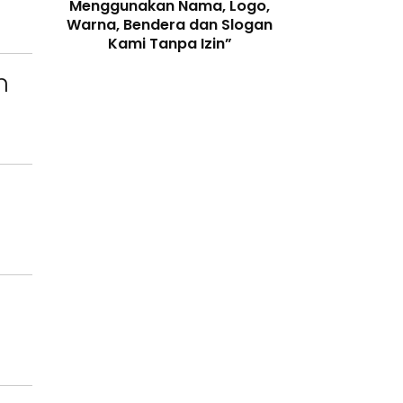
enjaga
Menggunakan Nama, Logo,
Telah Melangga
 Digital
Warna, Bendera dan Slogan
Perundang-
Kami Tanpa Izin”
n