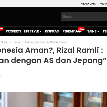
MENU LINK 1
MENU
Search
for:
PROPERTI
LIFESTYLE
INSPIRASI
PEREMPUAN
SAINS
TE
zal Ramli : “Jangan Bandingkan dengan AS dan Jepang”
nesia Aman?, Rizal Ramli :
an dengan AS dan Jepang”
s
on
l
are