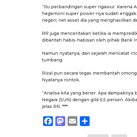
“Itu perbandingan super ngawur. Karena AS
hegemoni super power-nya sudah enggak a
negeri, net asset dia yang menghasilkan dev
RR juga menceritakan ketika ia mempredik
dibantah habis-habisan oleh pihak Bank I
Namun nyatanya, dan sejarah mencatat Indo
tumbang.
Rizal pun secara tegas membantah omong
Nyatanya rontok,
“Analisa kita yang bener. Apa dampaknya b
Negara (SUN) dengan gild 6,5 persen. Akib
jelas RR. ***
Facebook
Mastodon
Email
Share