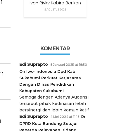
r
Ivan Rivky Kabira Berikan
Peryataan Sikap Terkait
5 AGUSTUS 2026
“XTC Sexy Road”
KOMENTAR
Edi Suprapto
8 Januari 2025 at 18:50
n
On
Iwo-Indonesia Dpd Kab
Sukabumi Perkuat Kerjasama
Dengan Dinas Pendidikan
Kabupaten Sukabumi
Semoga dengan Adanya Audensi
tersebut pihak kedinasan lebih
bersinergi dan lebih komunikatif
Edi Suprapto
On
4 Mei 2024 at 11:18
n
DPRD Kota Bandung Setujui
Raperda Pelayanan Bidang