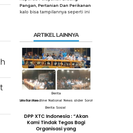
Pangan, Pertanian Dan Perikanan
kalo bisa tampilannya seperti ini
ARTIKEL LAINNYA
ah
t
Berita
Berit
slider
Sorotan
Utama
Sorotan
Headline
National
News
slider
Sorotan
Utama
Sorotan
Headline
Nation
Berita
Sosial
Berita
So
DPP XTC
DPP XTC Indonesia : “Akan
Terkait “XTC 
 dengan
Kami Tindak Tegas Bagi
Ketua Dewan 
Peran
Organisasi yang
“Penggunaan N