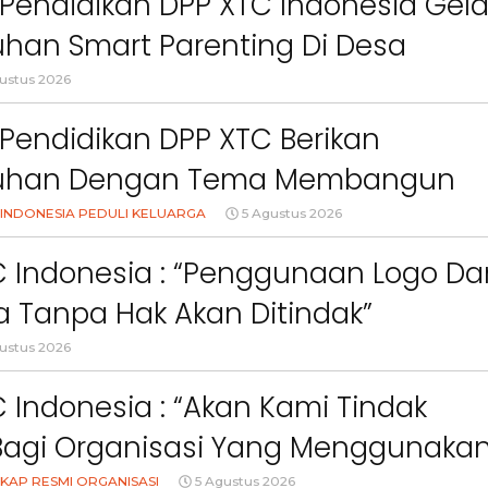
Pendidikan DPP XTC Indonesia Gela
han Smart Parenting Di Desa
uang KBB
ustus 2026
Pendidikan DPP XTC Berikan
uhan Dengan Tema Membangun
Orang Tua Dalam Menjaga
INDONESIA PEDULI KELUARGA
5 Agustus 2026
an Anak Di Era Digital
C Indonesia : “Penggunaan Logo Da
 Tanpa Hak Akan Ditindak”
ustus 2026
 Indonesia : “Akan Kami Tindak
Bagi Organisasi Yang Menggunaka
KAP RESMI ORGANISASI
5 Agustus 2026