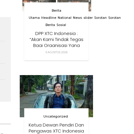
Berita
Utama
Headline
National
News
slider
Sorotan
Sorotan
Berita
Sosial
DPP XTC Indonesia :
“Akan Kami Tindak Tegas
Bagi Organisasi Yang
Menggunakan Nama,
5 AGUSTUS 2026
Logo, Warna, Bendera
Dan Slogan Kami Tanpa
Izin”
Uncategorized
Ketua Dewan Pendiri Dan
Pengawas XTC Indonesia