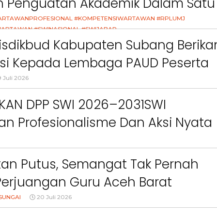
an Penguatan Akademik Dalam Satu
ct
Pemkab Bandung Barat
Orang Tua dalam M
Kesehatan Anak di Era
asi
ARTAWANPROFESIONAL #KOMPETENSIWARTAWAN #RPLUMJ
ARTAWAN #SWINASIONAL #SWIJABAR
26
isdikbud Kabupaten Subang Berika
asi Kepada Lembaga PAUD Peserta
Video MPLS Dan G7KAIH
 Juli 2026
IKAN DPP SWI 2026–2031SWI
n Profesionalisme Dan Aksi Nyata
Green Impact
an Putus, Semangat Tak Pernah
Perjuangan Guru Aceh Barat
dang Air Mata
SUNGAI
20 Juli 2026