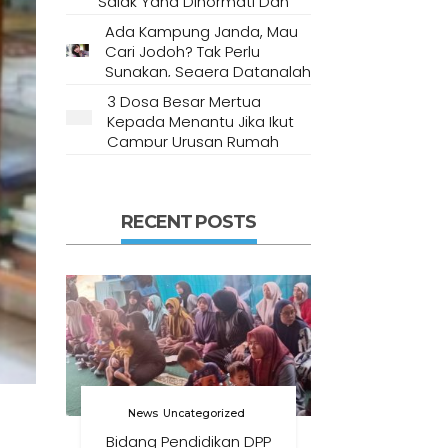
Salak Yang Dihormati Dan
Dianggap Tempat Suci Oleh
Ada Kampung Janda, Mau
Masyarakat Setempat
Cari Jodoh? Tak Perlu
Sungkan, Segera Datanglah
Ke Desa Ini
3 Dosa Besar Mertua
Kepada Menantu Jika Ikut
Campur Urusan Rumah
Tangga
RECENT POSTS
News
Uncategorized
Bidang Pendidikan DPP