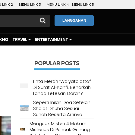
 LINK 2
MENU LINK 3
MENU LINK 4
MENU LINK 5
LANGGANAN
KNO
TRAVEL
ENTERTAINMENT
POPULAR POSTS
Tinta Merah ‘Walyatalattof’
Di Surat Al-Kahfi, Benarkah
Tanda Tetesan Darah?
Seperti Inilah Doa Setelah
Sholat Dhuha Sesuai
Sunah Beserta Artinya
Menguak Misteri 4 Makam
Misterius Di Puncak Gunung