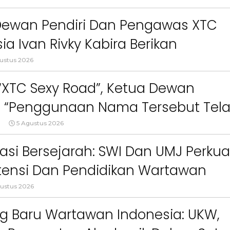
Logo, Warna, Bendera Dan Slogan
npa Izin”
Dewan Pendiri Dan Pengawas XTC
ia Ivan Rivky Kabira Berikan
an Sikap Terkait “XTC Sexy Road”
ustus 2026
 “XTC Sexy Road”, Ketua Dewan
 : “Penggunaan Nama Tersebut Tel
gar Ketentuan Perundang-
5 Agustus 2026
an”
asi Bersejarah: SWI Dan UMJ Perkua
Berita
Berita
ensi Dan Pendidikan Wartawan
Sorotan
Utama
Sorotan
Headline
National
News
Sorotan
Sorotan
Utama
Headline
National
News
l
ustus 2026
Berita
Berita
Sosial
6–
Empat Tahun Janji Membeku,
Bidang Pendidikan 
g Baru Wartawan Indonesia: UKW,
Sawah Rusak: Ahli Waris
Berikan Penyuluhan
i
Tagih Tanggung Jawab
Tema Membangun 