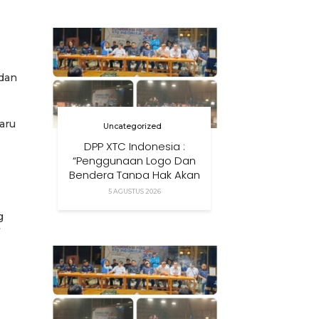
Anak Di Era Digital
 dan
aru
Uncategorized
DPP XTC Indonesia :
“Penggunaan Logo Dan
Bendera Tanpa Hak Akan
Ditindak”
5 AGUSTUS 2026
g
”