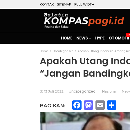
KONTAK
SITEMAP
FULL WIDTH
HOME
NEWS
HYPE
OTOMOTIF
Home
Uncategorized
Apakah Utang Indonesia Aman?, Ri
Apakah Utang Indo
“Jangan Bandingk
13 Juli 2022
Uncategorized
Nasional
New
Facebook
Mastod
Emai
Sh
BAGIKAN: