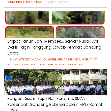
MENYEBRANGI SUNGAI
20 Juli 2026
Empat Tahun Janji Membeku, Sawah Rusak: Ahli
Waris Tagih Tanggung Jawab Pemkab Bandung
Barat
#SAWAHTERDAMPAK #DLHKBB #BUPATIBANDUNGBARAT
#PEMKABBANDUNGBARAT #LINGKUNGANHIDUP
#HAKPETANI #KEADILANUNTUKPETANI
#NORMALISASISALURAN #IRIGASIRUSAK
#DUGAANPENCEMARAN #AKUNTABILITASPEMERINTAH
18 Juli 2026
Bangun Disiplin Sejak Hari Pertama, SMAN 1
Baleendah Gandeng Babinsa Dalam MPLS Ramah
2026