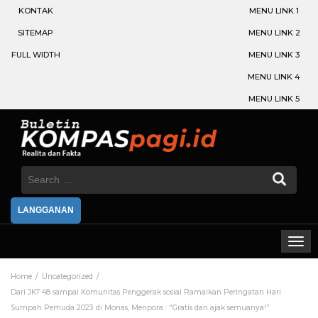
KONTAK
MENU LINK 1
SITEMAP
MENU LINK 2
FULL WIDTH
MENU LINK 3
MENU LINK 4
MENU LINK 5
Search
for:
LANGGANAN
Home
Uncategorized
Dari JKT 48 sampai Komunitas Penggerak sosial Ramaikan Peringatan Hari
Sumpah Pemuda 2023 di Monas, Menpora : “Gratis dan ajak semuanya!”