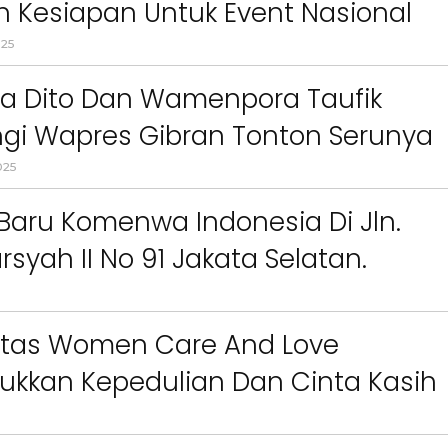
n Kesiapan Untuk Event Nasional
SPKT
Pelecehan
Pemalang
Pe
ernasional
025
Ruas Jalan
Pemberantasan Sar
(PSN)
Pembuatan
a Dito Dan Wamenpora Taufik
SKCK
Pembunuhan
pemer
daerah
pemkab garut
Pe
gi Wapres Gibran Tonton Serunya
Simalungun
Pemkot Bandun
gi Tenis Internasional
025
Serang
Pemuda
Beprestasi
Pemukulan
Penca
aru Komenwa Indonesia Di Jln.
Fiktif
Pencurian
Pendidikan
pen
Bendera Bawah Laut
peny
rsyah II No 91 Jakata Selatan.
cacat
penyandang
disabilitas
Pepabri
Pepabri 
Bekasi
Perempuan
Perg
tas Women Care And Love
Silat
Perhutani
Perhutani
nangka
Perkumpulan Pen
ukkan Kepedulian Dan Cinta Kasih
Disabilitas Indonesia (PPDI)
Per
nya Kepada Saudara Sesama Yan
Pencak Silat Seluruh Indones
)
Pertamina
Pesta Rakyat
P