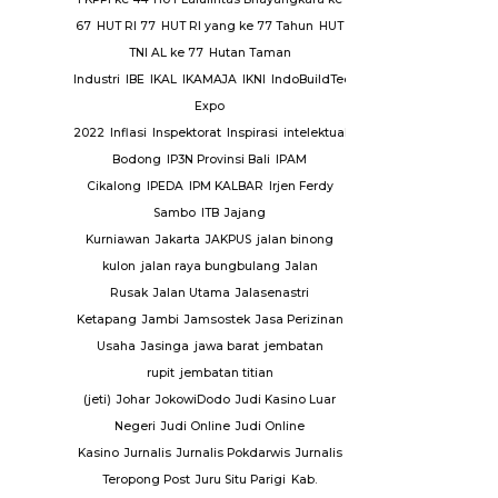
tgas Saber
67
HUT RI 77
HUT RI yang ke 77 Tahun
HUT
y
Sejarah
TNI AL ke 77
Hutan Taman
ni
Seni
Industri
IBE
IKAL
IKAMAJA
IKNI
IndoBuildTech
Serambi
Expo
Sidang
2022
Inflasi
Inspektorat
Inspirasi
intelektual
Investasi
Investasi
n
Sinjai
Situ
Bodong
IP3N Provinsi Bali
IPAM
A N 9
Cikalong
IPEDA
IPM KALBAR
Irjen Ferdy
 Fatah
SMP
Sambo
ITB
Jajang
i
Kurniawan
Jakarta
JAKPUS
jalan binong
an
kulon
jalan raya bungbulang
Jalan
ional Sport
Rusak
Jalan Utama
Jalasenastri
Ketapang
Jambi
Jamsostek
Jasa Perizinan
abumi
Suku
Usaha
Jasinga
jawa barat
jembatan
awesi
rupit
jembatan titian
matera
(jeti)
Johar
JokowiDodo
Judi Kasino Luar
Anggur
Negeri
Judi Online
Judi Online
ang Mas
Kasino
Jurnalis
Jurnalis Pokdarwis
Jurnalis
Tangerang
Teropong Post
Juru Situ Parigi
Kab.