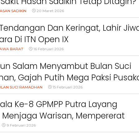
akit Hasan Sadikin Tetap Ditagih?
ASAN SADIKIN
20 Maret 2026
k Tendangan Dan Keringat, Lahir Jiw
ara Di ITN Open IX
AWA BARAT
16 Februari 2026
un Salam Menyambut Bulan Suci
an, Gajah Putih Mega Paksi Pusak
) Layang Pusaka
LAN SUCI RAMADHAN
15 Februari 2026
kala Ke-8 GPMPP Putra Layang
: Menjaga Warisan, Mempererat
daraan
9 Februari 2026