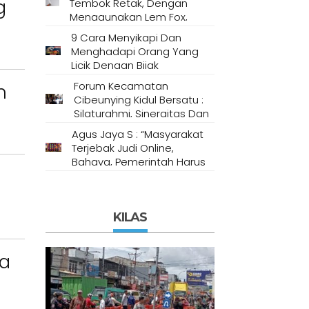
g
Tembok Retak, Dengan
Menggunakan Lem Fox,
Semen Putih Dan
9 Cara Menyikapi Dan
Compound Gypsum
Menghadapi Orang Yang
Licik Dengan Bijak
Berdasarkan Metode
Forum Kecamatan
n
Psikologi
Cibeunying Kidul Bersatu :
Silaturahmi, Sinergitas Dan
Soliditas
Agus Jaya S : “Masyarakat
Terjebak Judi Online,
Bahaya, Pemerintah Harus
Bertindak Tegas! “
KILAS
ta