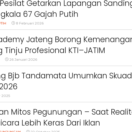
Pesilat Getarkan Lapangan Sandin
ngkala 67 Gajah Putih
TIH
8 Februari 2026
ademy Jateng Borong Kemenanga
g Tinju Profesional KTI–JATIM
26 Januari 2026
g Bjb Tandamata Umumkan Skuad
 2026
 2025
an Mitos Pegunungan – Saat Reali
icara Lebih Keras Dari Iklan
 KUNJUNGAN
22 Oktober 2025