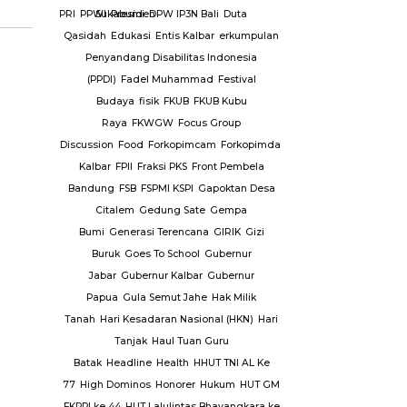
PPK
PPRA
PPRI
PPWI
Sukabumi
Presiden
DPW IP3N Bali
Duta
ampung
Qasidah
Edukasi
Entis Kalbar
erkumpulan
alan Asal
Penyandang Disabilitas Indonesia
HT
PSHW
(PPDI)
Fadel Muhammad
Festival
 Airlangga
Budaya
fisik
FKUB
FKUB Kubu
INDONUSA
Raya
FKWGW
Focus Group
A USAHA
Discussion
Food
Forkopimcam
Forkopimda
Forkopimda
operti
PT.
Kalbar
FPII
Fraksi PKS
Front Pembela
k
PT.
Bandung
FSB
FSPMI KSPI
Gapoktan Desa
 Air
PUPR
Citalem
Gedung Sate
Gempa
rawan
Bumi
Generasi Terencana
GIRIK
Gizi
mas
Buruk
Goes To School
Gubernur
h
Repeater
Jabar
Gubernur Kalbar
Gubernur
lang
ridwan
Papua
Gula Semut Jahe
Hak Milik
ang
RSUD
Tanah
Hari Kesadaran Nasional (HKN)
Hari
SUD Luwuk
Tanjak
Haul Tuan Guru
k
Batak
Headline
Health
HHUT TNI AL Ke
abu
77
High Dominos
Honorer
Hukum
HUT GM
telkam
Sat
FKPPI ke 44
HUT Lalulintas Bhayangkara ke