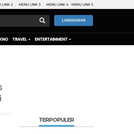
 LINK 2
MENU LINK 3
MENU LINK 4
MENU LINK 5
LANGGANAN
KNO
TRAVEL
ENTERTAINMENT
s
i
TERPOPULER