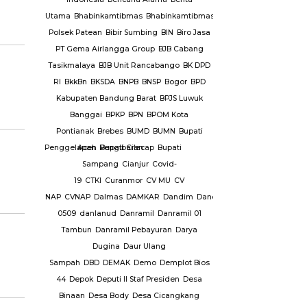
mbangunan
Utama
Bhabinkamtibmas
Bhabinkamtibmas
ang Nyamuk
Polsek Patean
Bibir Sumbing
BIN
Biro Jasa
PT Gema Airlangga Group
BJB Cabang
intah
Tasikmalaya
BJB Unit Rancabango
BK DPD
mkab
RI
BkkBn
BKSDA
BNPB
BNSP
Bogor
BPD
g
Pemkot
Kabupaten Bandung Barat
BPJS Luwuk
Banggai
BPKP
BPN
BPOM Kota
iran Dana
Pontianak
Brebes
BUMD
BUMN
Bupati
ganiayaan
Penggelapan
Aceh
Pengibaran
Bupati Cilacap
Bupati
andang
Sampang
Cianjur
Covid-
19
CTKI
Curanmor
CV MU
CV
Kabupaten
NAP
CVNAP
Dalmas
DAMKAR
Dandim
Dandim
uruan
0509
danlanud
Danramil
Danramil 01
 Datar
Tambun
Danramil Pebayuran
Darya
yandang
Dugina
Daur Ulang
s
Persatuan
Sampah
DBD
DEMAK
Demo
Demplot Bios
g
ia ( PPSI
44
Depok
Deputi II Staf Presiden
Desa
HI
Pian
Binaan
Desa Body
Desa Cicangkang