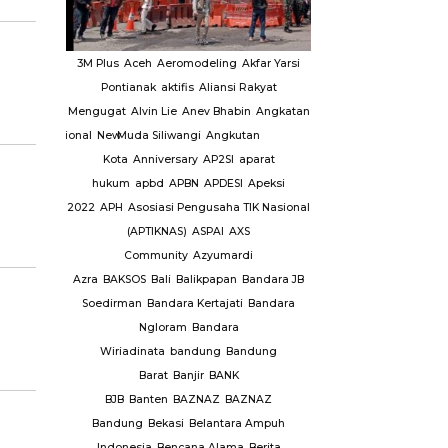
aktor
LSM
3M Plus
Aceh
Aeromodeling
Akfar Yarsi
Berit
MUI
Pontianak
aktifis
Aliansi Rakyat
Utama
Headline
Menda
a
Mengugat
Alvin Lie
Anev Bhabin
Angkatan
Berita
So
asional
National
New
Muda Siliwangi
Angkutan
Kemendagri
Pemerintah
ur
Nyamuk
Kota
Anniversary
AP2SI
aparat
Kabupaten Sijai
Olahraga
hukum
apbd
APBN
APDESI
Apeksi
Terkait Strategi
aga Siswa
2022
APH
Asosiasi Pengusaha TIK Nasional
Infla
ensiunan
(APTIKNAS)
ASPAI
AXS
KPPI
Ormas
Community
Azyumardi
P2IP KANWIL
Azra
BAKSOS
Bali
Balikpapan
Bandara JB
Soedirman
Bandara Kertajati
Bandara
 covid-
Ngloram
Bandara
PSI
Pasar
Wiriadinata
bandung
Bandung
1012
Barat
Banjir
BANK
ta
BJB
Banten
BAZNAZ
BAZNAZ
elayanan
Bandung
Bekasi
Belantara Ampuh
Indonesia
Bencana Alama
Berita