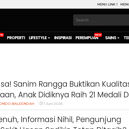
MENU LINK 1
MENU
Search
for:
PROPERTI
LIFESTYLE
INSPIRASI
PEREMPUAN
SAINS
TE
asa! Sanim Rangga Buktikan Kualita
an, Anak Didiknya Raih 21 Medali D
026
ONDO BALEENDAH
1 Juni 2026
Penuh, Informasi Nihil, Pengunjung