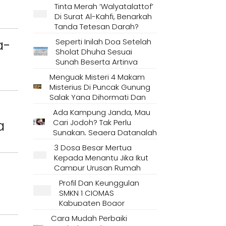
Tinta Merah ‘Walyatalattof’
Di Surat Al-Kahfi, Benarkah
Tanda Tetesan Darah?
a-
Seperti Inilah Doa Setelah
Sholat Dhuha Sesuai
Sunah Beserta Artinya
Menguak Misteri 4 Makam
Misterius Di Puncak Gunung
Salak Yang Dihormati Dan
Dianggap Tempat Suci Oleh
Ada Kampung Janda, Mau
Masyarakat Setempat
a
Cari Jodoh? Tak Perlu
Sungkan, Segera Datanglah
Ke Desa Ini
3 Dosa Besar Mertua
Kepada Menantu Jika Ikut
Campur Urusan Rumah
Tangga
Profil Dan Keunggulan
SMKN 1 CIOMAS
Kabupaten Bogor
Cara Mudah Perbaiki