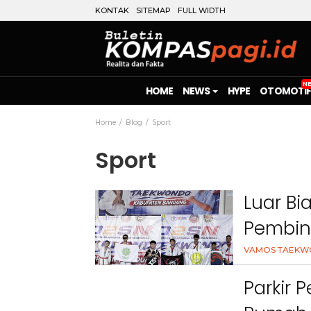
KONTAK
SITEMAP
FULL WIDTH
HOME
NEWS
HYPE
OTOMOTIF
Home
Blog
Sport
Sport
Luar Bi
Pembina
O2SN 2
VAMOS TAEKW
Parkir 