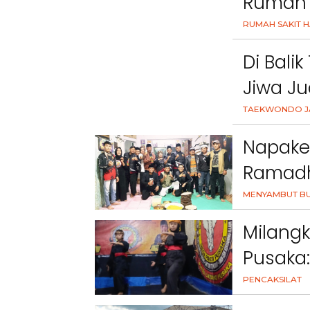
Rumah S
RUMAH SAKIT H
Di Bali
Jiwa Ju
TAEKWONDO J
Napake
Ramadh
(GPMPP
MENYAMBUT BU
Milang
Pusaka
Persau
PENCAKSILAT