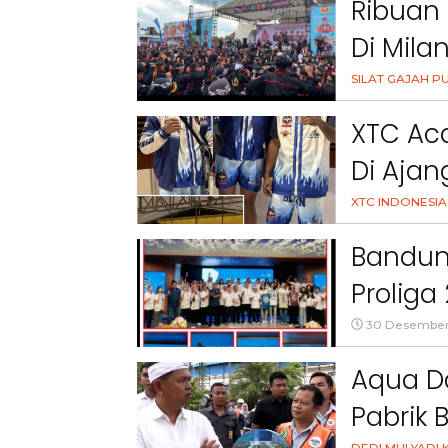
Ribuan 
Di Mila
SILAT GAJAH PU
XTC Ac
Di Ajan
XTC INDONESIA
Bandun
Proliga
30 Desember
Aqua D
Pabrik B
DEDI MULYADI