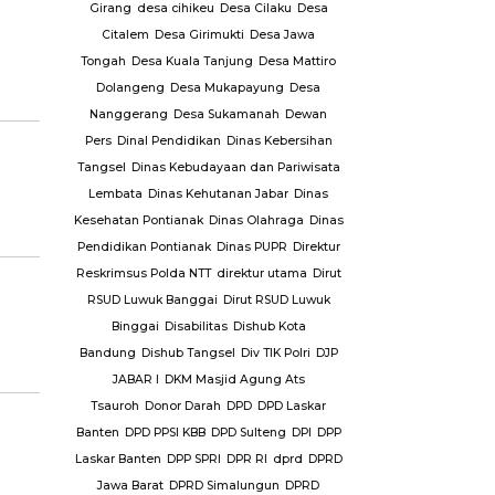
an
PKK Ke.
Girang
desa cihikeu
Desa Cilaku
Desa
Plt Dirjen
Citalem
Desa Girimukti
Desa Jawa
Pol PP Kota
Tongah
Desa Kuala Tanjung
Desa Mattiro
tim
Polda
Dolangeng
Desa Mukapayung
Desa
ya
Polda
Nanggerang
Desa Sukamanah
Dewan
isi tembak
Pers
Dinal Pendidikan
Dinas Kebersihan
rut
Polres
Tangsel
Dinas Kebudayaan dan Pariwisata
res Kubu
Lembata
Dinas Kehutanan Jabar
Dinas
Polres
Kesehatan Pontianak
Dinas Olahraga
Dinas
aya
Polres
Pendidikan Pontianak
Dinas PUPR
Direktur
oli
Polres
Reskrimsus Polda NTT
direktur utama
Dirut
es
RSUD Luwuk Banggai
Dirut RSUD Luwuk
un
Polsek
Binggai
Disabilitas
Dishub Kota
ng
Polsek
Bandung
Dishub Tangsel
Div TIK Polri
DJP
gal
Polsek
JABAR I
DKM Masjid Agung Ats
n
Polsek
Tsauroh
Donor Darah
DPD
DPD Laskar
atrol
Polsek
Banten
DPD PPSI KBB
DPD Sulteng
DPI
DPP
dolok
Polsek
Laskar Banten
DPP SPRI
DPR RI
dprd
DPRD
ngai
Jawa Barat
DPRD Simalungun
DPRD