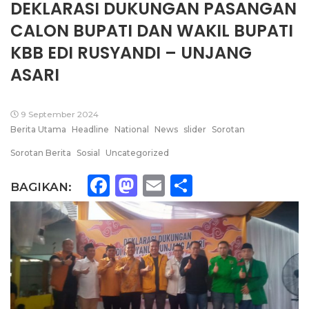
DEKLARASI DUKUNGAN PASANGAN
CALON BUPATI DAN WAKIL BUPATI
KBB EDI RUSYANDI – UNJANG
ASARI
9 September 2024
Berita Utama
Headline
National
News
slider
Sorotan
Sorotan Berita
Sosial
Uncategorized
Facebook
Mastodon
Email
Share
BAGIKAN: