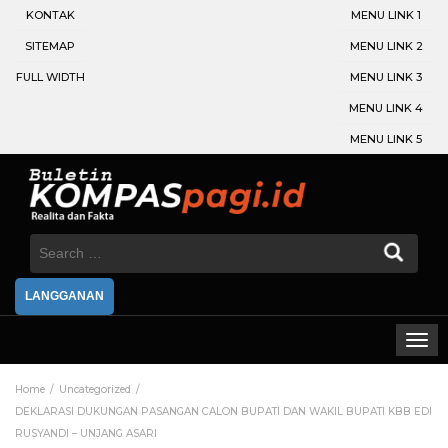
KONTAK
MENU LINK 1
SITEMAP
MENU LINK 2
FULL WIDTH
MENU LINK 3
MENU LINK 4
MENU LINK 5
Search
for:
LANGGANAN
Home
Uncategorized
DEKLARASI DUKUNGAN PASANGAN CALON BUPATI DAN WAKIL BUPATI KBB EDI
RUSYANDI – UNJANG ASARI