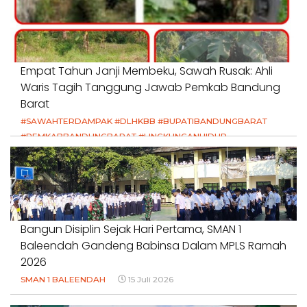
Empat Tahun Janji Membeku, Sawah Rusak: Ahli
Waris Tagih Tanggung Jawab Pemkab Bandung
Barat
#SAWAHTERDAMPAK #DLHKBB #BUPATIBANDUNGBARAT
#PEMKABBANDUNGBARAT #LINGKUNGANHIDUP
#HAKPETANI #KEADILANUNTUKPETANI
#NORMALISASISALURAN #IRIGASIRUSAK
#DUGAANPENCEMARAN #AKUNTABILITASPEMERINTAH
18 Juli 2026
Bangun Disiplin Sejak Hari Pertama, SMAN 1
Baleendah Gandeng Babinsa Dalam MPLS Ramah
2026
SMAN 1 BALEENDAH
15 Juli 2026