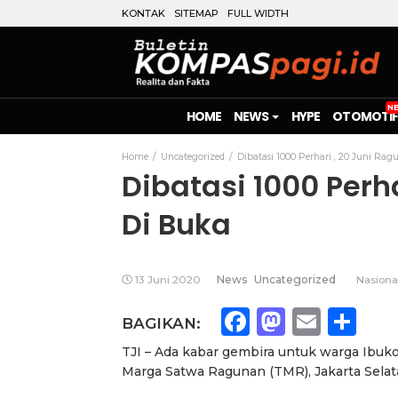
KONTAK
SITEMAP
FULL WIDTH
HOME
NEWS
HYPE
OTOMOTIF
Home
Uncategorized
Dibatasi 1000 Perhari , 20 Juni Ra
Dibatasi 1000 Perh
Di Buka
13 Juni 2020
News
Uncategorized
Nasiona
Facebook
Mastod
Emai
Sh
BAGIKAN:
TJI – Ada kabar gembira untuk warga Ibu
Marga Satwa Ragunan (TMR), Jakarta Sela