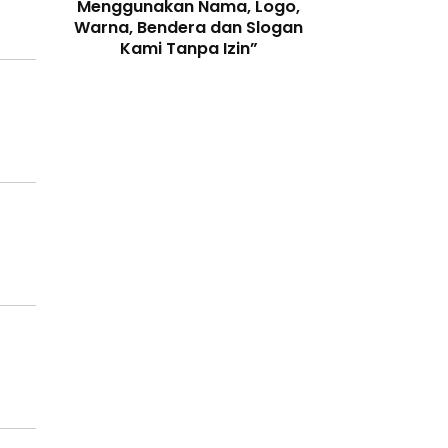
enjaga
Menggunakan Nama, Logo,
Telah Melangga
 Digital
Warna, Bendera dan Slogan
Perundang-
Kami Tanpa Izin”