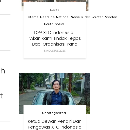
Berita
Utama
Headline
National
News
slider
Sorotan
Sorotan
Berita
Sosial
DPP XTC Indonesia :
“Akan Kami Tindak Tegas
Bagi Organisasi Yang
Menggunakan Nama,
5 AGUSTUS 2026
Logo, Warna, Bendera
Dan Slogan Kami Tanpa
Izin”
ah
t
Uncategorized
Ketua Dewan Pendiri Dan
Pengawas XTC Indonesia