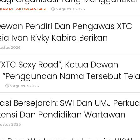
Logo, Warna, Bendera Dan Slogan
KAP RESMI ORGANISASI
5 Agustus 2026
npa Izin”
Dewan Pendiri Dan Pengawas XTC
ia Ivan Rivky Kabira Berikan
an Sikap Terkait “XTC Sexy Road”
ustus 2026
 “XTC Sexy Road”, Ketua Dewan
 : “Penggunaan Nama Tersebut Tel
gar Ketentuan Perundang-
5 Agustus 2026
an”
asi Bersejarah: SWI Dan UMJ Perkua
ensi Dan Pendidikan Wartawan
l
ustus 2026