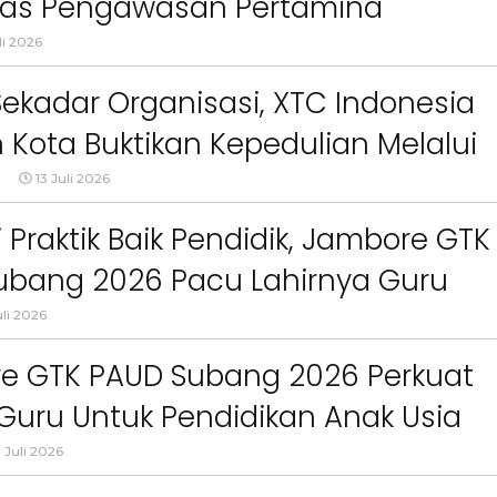
itas Pengawasan Pertamina
ct
Pemkab Bandung Barat
Orang Tua dalam M
Kesehatan Anak di Era
anyakan
li 2026
ekadar Organisasi, XTC Indonesia
 Kota Buktikan Kepedulian Melalui
sial
13 Juli 2026
Praktik Baik Pendidik, Jambore GTK
ubang 2026 Pacu Lahirnya Guru
uli 2026
e GTK PAUD Subang 2026 Perkuat
 Guru Untuk Pendidikan Anak Usia
ng Berkualitas
 Juli 2026