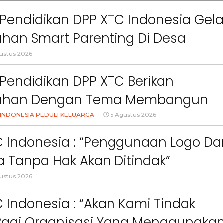
Pendidikan DPP XTC Indonesia Gela
han Smart Parenting Di Desa
uang KBB
ustus 2026
Pendidikan DPP XTC Berikan
uhan Dengan Tema Membangun
Orang Tua Dalam Menjaga
INDONESIA PEDULI KELUARGA
5 Agustus 2026
an Anak Di Era Digital
C Indonesia : “Penggunaan Logo Da
 Tanpa Hak Akan Ditindak”
ustus 2026
 Indonesia : “Akan Kami Tindak
Bagi Organisasi Yang Menggunaka