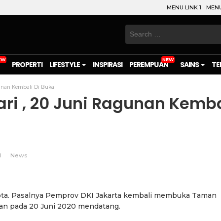
MENU LINK 1
MENU
Search
for:
PROPERTI
LIFESTYLE
INSPIRASI
PEREMPUAN
SAINS
TE
gunan Kembali Di Buka
ari , 20 Juni Ragunan Kemba
l
News
on
l
are
kota. Pasalnya Pemprov DKI Jakarta kembali membuka Taman
tan pada 20 Juni 2020 mendatang.