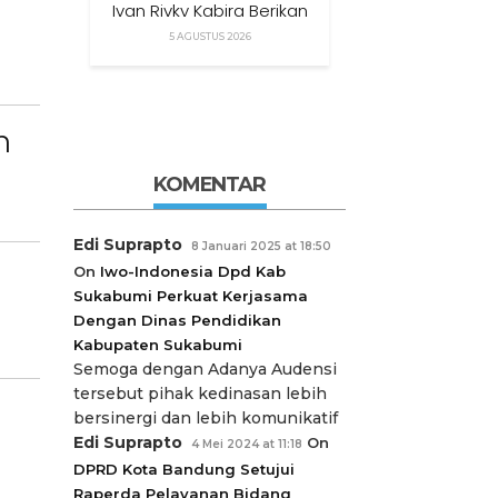
Ivan Rivky Kabira Berikan
Peryataan Sikap Terkait
5 AGUSTUS 2026
“XTC Sexy Road”
n
KOMENTAR
Edi Suprapto
8 Januari 2025 at 18:50
On
Iwo-Indonesia Dpd Kab
Sukabumi Perkuat Kerjasama
Dengan Dinas Pendidikan
Kabupaten Sukabumi
Semoga dengan Adanya Audensi
tersebut pihak kedinasan lebih
bersinergi dan lebih komunikatif
Edi Suprapto
On
4 Mei 2024 at 11:18
DPRD Kota Bandung Setujui
Raperda Pelayanan Bidang