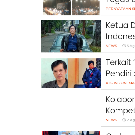
Nama, 
PERNYATAAN SI
Kami Ta
Ketua 
Indones
Peryata
NEWS
5 Ag
Terkait
Pendiri
Melang
XTC INDONESIA
Undang
Kolabor
Kompet
Nasiona
NEWS
2 Ag