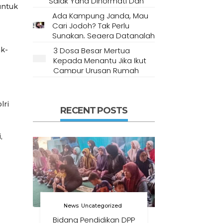
Salak Yang Dihormati Dan
untuk
Dianggap Tempat Suci Oleh
Ada Kampung Janda, Mau
Masyarakat Setempat
Cari Jodoh? Tak Perlu
Sungkan, Segera Datanglah
Ke Desa Ini
ak-
3 Dosa Besar Mertua
Kepada Menantu Jika Ikut
Campur Urusan Rumah
Tangga
lri
RECENT POSTS
,
News
Uncategorized
Bidang Pendidikan DPP