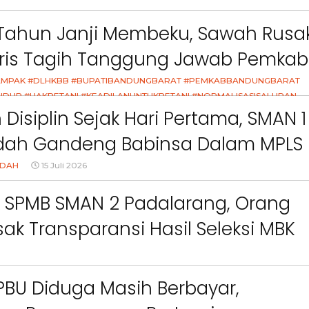
dang Air Mata
Tahun Janji Membeku, Sawah Rusak
aris Tagih Tanggung Jawab Pemkab
g Barat
MPAK #DLHKBB #BUPATIBANDUNGBARAT #PEMKABBANDUNGBARAT
IDUP #HAKPETANI #KEADILANUNTUKPETANI #NORMALISASISALURAN
K #DUGAANPENCEMARAN #AKUNTABILITASPEMERINTAH
Disiplin Sejak Hari Pertama, SMAN 1
dah Gandeng Babinsa Dalam MPLS
 2026
NDAH
15 Juli 2026
k SPMB SMAN 2 Padalarang, Orang
Berita
Berita
ak Transparansi Hasil Seleksi MBK
Sorotan
Utama
Sorotan
Headline
National
News
Sorotan
Sorotan
Utama
Headline
National
News
Berita
Berita
Sosial
6–
Empat Tahun Janji Membeku,
Bidang Pendidikan 
SPBU Diduga Masih Berbayar,
Sawah Rusak: Ahli Waris
Berikan Penyuluhan
i
Tagih Tanggung Jawab
Tema Membangun 