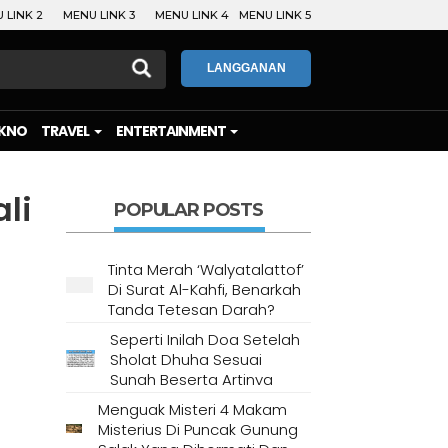
 LINK 2
MENU LINK 3
MENU LINK 4
MENU LINK 5
LANGGANAN
KNO
TRAVEL
ENTERTAINMENT
li
POPULAR POSTS
Tinta Merah ‘Walyatalattof’
Di Surat Al-Kahfi, Benarkah
Tanda Tetesan Darah?
Seperti Inilah Doa Setelah
Sholat Dhuha Sesuai
Sunah Beserta Artinya
Menguak Misteri 4 Makam
Misterius Di Puncak Gunung