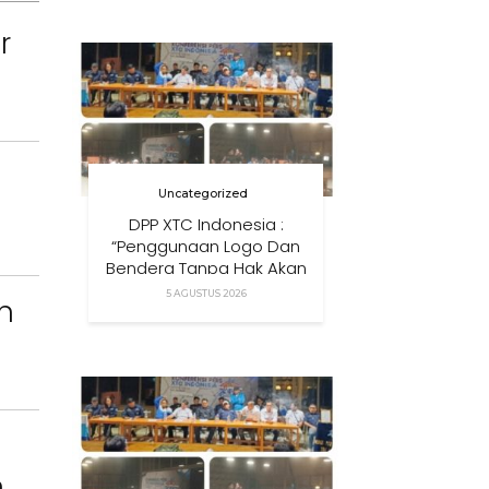
Anak Di Era Digital
r
Uncategorized
DPP XTC Indonesia :
“Penggunaan Logo Dan
Bendera Tanpa Hak Akan
Ditindak”
5 AGUSTUS 2026
n
n