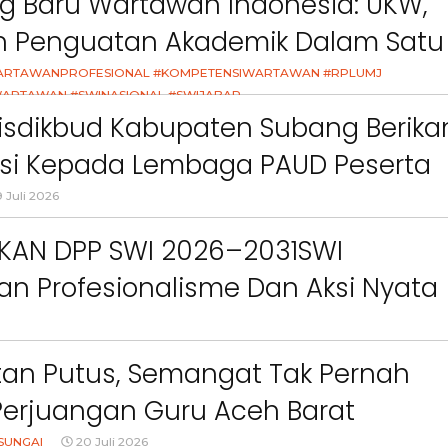
g Baru Wartawan Indonesia: UKW,
an Penguatan Akademik Dalam Satu
asi
ARTAWANPROFESIONAL #KOMPETENSIWARTAWAN #RPLUMJ
ARTAWAN #SWINASIONAL #SWIJABAR
26
isdikbud Kabupaten Subang Berika
asi Kepada Lembaga PAUD Peserta
Video MPLS Dan G7KAIH
 Juli 2026
IKAN DPP SWI 2026–2031SWI
n Profesionalisme Dan Aksi Nyata
Green Impact
an Putus, Semangat Tak Pernah
Perjuangan Guru Aceh Barat
SUNGAI
20 Juli 2026