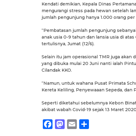
Kendati demikian, Kepala Dinas Pertamana
mengurangi stress pada hewan setelah la
jumlah pengunjung hanya 1.000 orang per 
“Pembatasan jumlah pengunjung sebanyak 
anak usia 0-9 tahun dan lansia usia di ata
tertulisnya, Jumat (12/6).
Selain itu jam operasional TMR juga akan d
yang dibuka mulai 20 Juni nanti ialah Pintu
Cilandak KKO.
“Namun, untuk wahana Pusat Primata Schm
Kereta Keliling, Penyewaaan Sepeda, dan 
Seperti diketahui sebelumnya Kebon Bina
akibat wabah Covid-19 sejak 13 Maret 2020 
Facebook
Mastodon
Email
Share