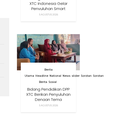
XTC Indonesia Gelar
Penyuluhan Smart
Parenting Di Desa
5 AGUSTUS 2026
Cihanjuang KBB
Berita
Utama
Headline
National
News
slider
Sorotan
Sorotan
Berita
Sosial
Bidang Pendidikan DPP
XTC Berikan Penyuluhan
Dengan Tema
Membangun Peran
5 AGUSTUS 2026
Orang Tua Dalam
Menjaga Kesehatan