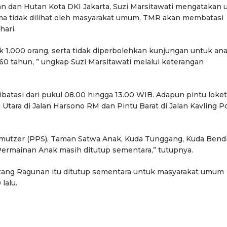
n dan Hutan Kota DKI Jakarta, Suzi Marsitawati mengatakan 
ma tidak dilihat oleh masyarakat umum, TMR akan membatasi
hari.
1.000 orang, serta tidak diperbolehkan kunjungan untuk an
s 60 tahun, ” ungkap Suzi Marsitawati melalui keterangan
ibatasi dari pukul 08.00 hingga 13.00 WIB. Adapun pintu loket
 Utara di Jalan Harsono RM dan Pintu Barat di Jalan Kavling Po
utzer (PPS), Taman Satwa Anak, Kuda Tunggang, Kuda Bendi
Permainan Anak masih ditutup sementara,” tutupnya.
tang Ragunan itu ditutup sementara untuk masyarakat umum
lalu.