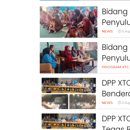
Bidang 
Penyulu
Cihanj
NEWS
5 Ag
Bidang 
Penyul
Peran 
PROGRAM XTC 
Kesehat
DPP XT
Bendera
NEWS
5 Ag
DPP XTC
Tegas 