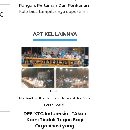
Pangan, Pertanian Dan Perikanan
:
kalo bisa tampilannya seperti ini
ARTIKEL LAINNYA
Berita
Berit
slider
Sorotan
Utama
Sorotan
Headline
National
News
slider
Sorotan
Utama
Sorotan
Headline
Nation
Berita
Sosial
Berita
So
DPP XTC
DPP XTC Indonesia : “Akan
Terkait “XTC 
 dengan
Kami Tindak Tegas Bagi
Ketua Dewan 
Peran
Organisasi yang
“Penggunaan N