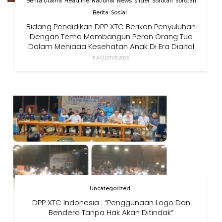
Berita Utama
Headline
National
News
slider
Sorotan
Sorotan
Berita
Sosial
Bidang Pendidikan DPP XTC Berikan Penyuluhan
Dengan Tema Membangun Peran Orang Tua
Dalam Menjaga Kesehatan Anak Di Era Digital
5 AGUSTUS 2026
Uncategorized
DPP XTC Indonesia : “Penggunaan Logo Dan
Bendera Tanpa Hak Akan Ditindak”