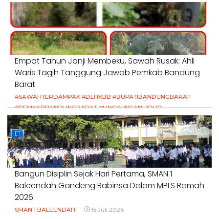
Empat Tahun Janji Membeku, Sawah Rusak: Ahli
Waris Tagih Tanggung Jawab Pemkab Bandung
Barat
#SAWAHTERDAMPAK #DLHKBB #BUPATIBANDUNGBARAT
#PEMKABBANDUNGBARAT #LINGKUNGANHIDUP
#HAKPETANI #KEADILANUNTUKPETANI
#NORMALISASISALURAN #IRIGASIRUSAK
#DUGAANPENCEMARAN #AKUNTABILITASPEMERINTAH
18 Juli 2026
Bangun Disiplin Sejak Hari Pertama, SMAN 1
Baleendah Gandeng Babinsa Dalam MPLS Ramah
2026
SMAN 1 BALEENDAH
15 Juli 2026