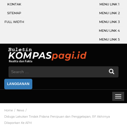
KONTAK
MENU LINK 1
SITEMAP
MENU LINK 2
FULL WIDTH
MENU LINK 3
MENU LINK 4
MENU LINK 5
Search
for:
LANGGANAN
Home
News
Diduga Lakukan Tindak Pidana Penipuan dan Penggelapan, RF Akhirnya
Dilaporkan Ke APH