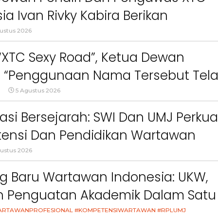
ia Ivan Rivky Kabira Berikan
an Sikap Terkait “XTC Sexy Road”
ustus 2026
 “XTC Sexy Road”, Ketua Dewan
 : “Penggunaan Nama Tersebut Tel
gar Ketentuan Perundang-
5 Agustus 2026
an”
asi Bersejarah: SWI Dan UMJ Perkua
ensi Dan Pendidikan Wartawan
l
ustus 2026
g Baru Wartawan Indonesia: UKW,
an Penguatan Akademik Dalam Satu
asi
ARTAWANPROFESIONAL #KOMPETENSIWARTAWAN #RPLUMJ