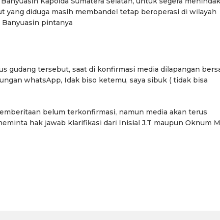
 Banyuasin Kapolda Sumatera Selatan, untuk segera meninda
t yang diduga masih membandel tetap beroperasi di wilayah
, Banyuasin pintanya
urus gudang tersebut, saat di konfirmasi media dilapangan ber
ngan whatsApp, Idak biso ketemu, saya sibuk ( tidak bisa
 pemberitaan belum terkonfirmasi, namun media akan terus
minta hak jawab klarifikasi dari Inisial J.T maupun Oknum M