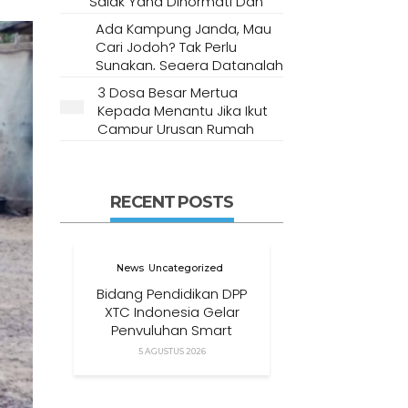
Salak Yang Dihormati Dan
Dianggap Tempat Suci Oleh
Ada Kampung Janda, Mau
Masyarakat Setempat
Cari Jodoh? Tak Perlu
Sungkan, Segera Datanglah
Ke Desa Ini
3 Dosa Besar Mertua
Kepada Menantu Jika Ikut
Campur Urusan Rumah
Tangga
RECENT POSTS
News
Uncategorized
Bidang Pendidikan DPP
XTC Indonesia Gelar
Penyuluhan Smart
Parenting Di Desa
5 AGUSTUS 2026
Cihanjuang KBB