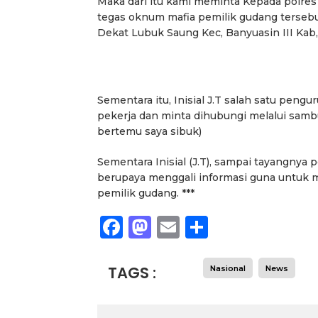
Maka dari itu kami meminta Kepada polres
tegas oknum mafia pemilik gudang tersebu
Dekat Lubuk Saung Kec, Banyuasin III Kab
Sementara itu, Inisial J.T salah satu peng
pekerja dan minta dihubungi melalui sambu
bertemu saya sibuk)
Sementara Inisial (J.T), sampai tayangnya
berupaya menggali informasi guna untuk me
pemilik gudang. ***
Facebook
Mastodon
Email
Share
TAGS :
Nasional
News