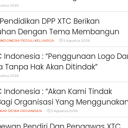
uang KBB
ustus 2026
Pendidikan DPP XTC Berikan
uhan Dengan Tema Membangun
Orang Tua Dalam Menjaga
INDONESIA PEDULI KELUARGA
5 Agustus 2026
an Anak Di Era Digital
C Indonesia : “Penggunaan Logo Da
 Tanpa Hak Akan Ditindak”
ustus 2026
 Indonesia : “Akan Kami Tindak
Bagi Organisasi Yang Menggunaka
Logo, Warna, Bendera Dan Slogan
KAP RESMI ORGANISASI
5 Agustus 2026
npa Izin”
Dewan Pendiri Dan Pengawas XTC