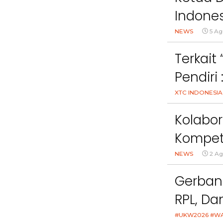
Indones
Peryata
NEWS
5 Ag
Terkait
Pendiri
Melang
XTC INDONESIA
Undang
Kolabor
Kompet
Nasiona
NEWS
2 Ag
Gerban
RPL, D
Kolabor
#UKW2026 #W