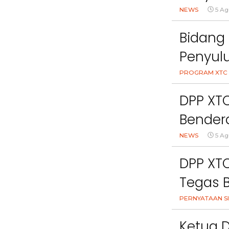
Cihanj
NEWS
5 Ag
Bidang 
Penyul
Peran 
PROGRAM XTC 
Kesehat
DPP XT
Bendera
NEWS
5 Ag
DPP XTC
Tegas 
Nama, 
PERNYATAAN SI
Kami Ta
Ketua 