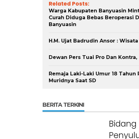
Related Posts:
Warga Kabupaten Banyuasin Min
Curah Diduga Bebas Beroperasi Di
Banyuasin
H.M. Ujat Badrudin Ansor : Wisat
Berita
Berita
Dewan Pers Tuai Pro Dan Kontra
ama
Headline
National
News
slider
Sorotan
Utama
Sorotan
Headline
National
News
slider
Berita
Sosial
Berita
Sosial
Remaja Laki-Laki Umur 18 Tahun 
Terkait “XTC Sexy Road”,
PELANTIKAN DPP SWI 202
Muridnya Saat SD
Ketua Dewan Pendiri :
2031SWI Teguhkan
Penggunaan Nama Tersebut
Profesionalisme dan Aks
elah Melanggar Ketentuan
Nyata Lewat Green Impa
Perundang-undangan”
BERITA TERKINI
Bidang 
Penyulu