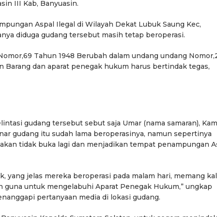
in III Kab, Banyuasin.
mpungan Aspal Ilegal di Wilayah Dekat Lubuk Saung Kec,
anya diduga gudang tersebut masih tetap beroperasi.
Nomor,69 Tahun 1948 Berubah dalam undang undang Nomor,
 Barang dan aparat penegak hukum harus bertindak tegas,
intasi gudang tersebut sebut saja Umar (nama samaran), Kam
r gudang itu sudah lama beroperasinya, namun sepertinya
an tidak buka lagi dan menjadikan tempat penampungan A
ak, yang jelas mereka beroperasi pada malam hari, memang ka
papun guna untuk mengelabuhi Aparat Penegak Hukum,” ungkap
enanggapi pertanyaan media di lokasi gudang.