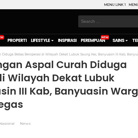
MENU LINK 1
MENU
Search
for:
PROPERTI
LIFESTYLE
INSPIRASI
PEREMPUAN
SAINS
TE
iduga Bebas Beroperasi di Wilayah Dekat Lubuk Saung Kec, Banyuasin III Kab, Banyua
gan Aspal Curah Diduga
di Wilayah Dekat Lubuk
sin III Kab, Banyuasin War
Tegas
Nasional
News
on
l
are