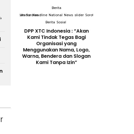
Berita
slider
Sorotan
Utama
Sorotan
Headline
National
News
slider
Sorotan
Sorotan
,
Berita
Sosial
DPP XTC
DPP XTC Indonesia : “Akan
 dengan
Kami Tindak Tegas Bagi
i
Peran
Organisasi yang
enjaga
Menggunakan Nama, Logo,
Berit
 Digital
Warna, Bendera dan Slogan
Utama
Headline
Nation
Kami Tanpa Izin”
Berita
So
n
Terkait “XTC 
Ketua Dewan 
“Penggunaan N
Telah Melangga
Perundang-
r