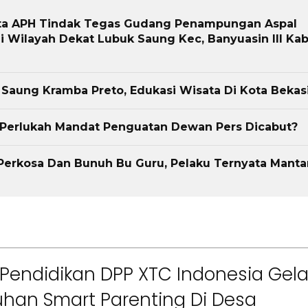
Berita
ta APH Tindak Tegas Gudang Penampungan Aspal
Utama
Headline
National
News
 Wilayah Dekat Lubuk Saung Kec, Banyuasin III Kab
Berita
Sosial
Bidang Pendidikan 
Berikan Penyuluhan
a Saung Kramba Preto, Edukasi Wisata Di Kota Bekas
Tema Membangun 
Orang Tua dalam M
Berita
, Perlukah Mandat Penguatan Dewan Pers Dicabut?
Kesehatan Anak di Era
Sorotan
Utama
Sorotan
Headline
National
News
Sorotan
Sorotan
Berita
Perkosa Dan Bunuh Bu Guru, Pelaku Ternyata Manta
6–
Empat Tahun Janji Membeku,
Sawah Rusak: Ahli Waris
i
Tagih Tanggung Jawab
ct
Pemkab Bandung Barat
Pendidikan DPP XTC Indonesia Gela
han Smart Parenting Di Desa