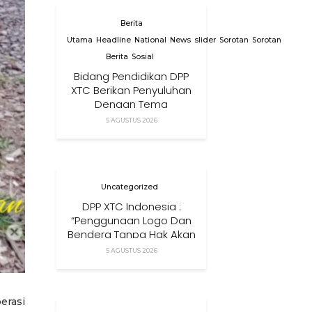
Berita
Utama
Headline
National
News
slider
Sorotan
Sorotan
Berita
Sosial
Bidang Pendidikan DPP
XTC Berikan Penyuluhan
Dengan Tema
Membangun Peran
5 AGUSTUS 2026
Orang Tua Dalam
Menjaga Kesehatan
Anak Di Era Digital
Uncategorized
DPP XTC Indonesia :
“Penggunaan Logo Dan
Bendera Tanpa Hak Akan
Ditindak”
5 AGUSTUS 2026
erasi