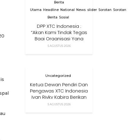
Berita
Utama
Headline
National
News
slider
Sorotan
Sorotan
Berita
Sosial
DPP XTC Indonesia :
“Akan Kami Tindak Tegas
20
Bagi Organisasi Yang
Menggunakan Nama,
5 AGUSTUS 2026
Logo, Warna, Bendera
Dan Slogan Kami Tanpa
Izin”
Uncategorized
is
Ketua Dewan Pendiri Dan
Pengawas XTC Indonesia
spal
Ivan Rivky Kabira Berikan
Peryataan Sikap Terkait
5 AGUSTUS 2026
“XTC Sexy Road”
lau