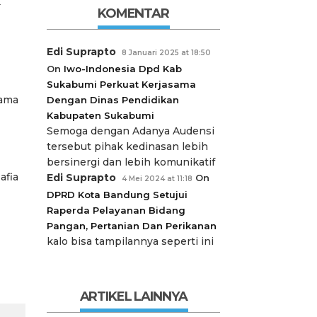
k
KOMENTAR
Edi Suprapto
8 Januari 2025 at 18:50
On
Iwo-Indonesia Dpd Kab
Sukabumi Perkuat Kerjasama
sama
Dengan Dinas Pendidikan
Kabupaten Sukabumi
Semoga dengan Adanya Audensi
tersebut pihak kedinasan lebih
bersinergi dan lebih komunikatif
afia
Edi Suprapto
On
4 Mei 2024 at 11:18
DPRD Kota Bandung Setujui
Raperda Pelayanan Bidang
Pangan, Pertanian Dan Perikanan
kalo bisa tampilannya seperti ini
ARTIKEL LAINNYA