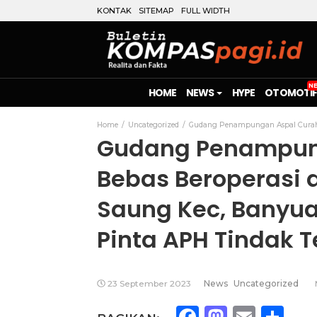
KONTAK
SITEMAP
FULL WIDTH
HOME
NEWS
HYPE
OTOMOTIF
Home
Uncategorized
Gudang Penampungan Aspal Curah D
Gudang Penampun
Bebas Beroperasi 
Saung Kec, Banyua
Pinta APH Tindak 
23 September 2023
News
Uncategorized
Facebook
Mastod
Emai
Sh