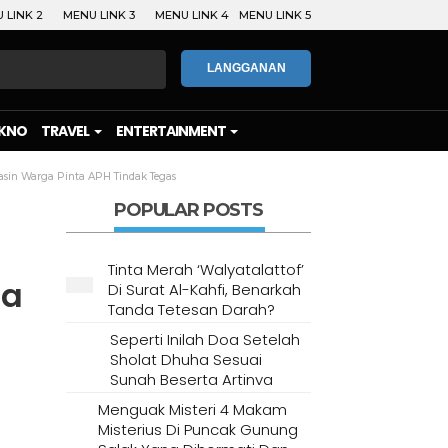
 LINK 2
MENU LINK 3
MENU LINK 4
MENU LINK 5
LANGGANAN
KNO
TRAVEL
ENTERTAINMENT
sin Warga Pinta APH Tindak Tegas
POPULAR POSTS
Tinta Merah ‘Walyatalattof’
ga
Di Surat Al-Kahfi, Benarkah
Tanda Tetesan Darah?
Seperti Inilah Doa Setelah
Sholat Dhuha Sesuai
Sunah Beserta Artinya
Menguak Misteri 4 Makam
Misterius Di Puncak Gunung