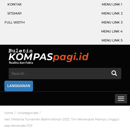
KONTAK
MENU LINK 1
SITEMAP
MENU LINK 2
FULL WIDTH
MENU LINK 3
MENU LINK 4
MENU LINK 5
Search
for:
LANGGANAN
Home
Uncategorized
Hari Pertama Turnamen BadminKorpri 2023, Tim Kemenpora Mampu Unggul
atas Kemendes PDT