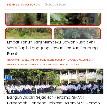
MENYEBRANGI SUNGAI
20 Juli 2026
Empat Tahun Janji Membeku, Sawah Rusak: Ahli
Waris Tagih Tanggung Jawab Pemkab Bandung
Barat
#SAWAHTERDAMPAK #DLHKBB #BUPATIBANDUNGBARAT
#PEMKABBANDUNGBARAT #LINGKUNGANHIDUP
#HAKPETANI #KEADILANUNTUKPETANI
#NORMALISASISALURAN #IRIGASIRUSAK
#DUGAANPENCEMARAN #AKUNTABILITASPEMERINTAH
18 Juli 2026
Bangun Disiplin Sejak Hari Pertama, SMAN 1
Baleendah Gandeng Babinsa Dalam MPLS Ramah